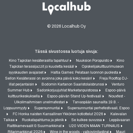
© 2026 Localhub Oy
Tässä sivustossa luotuja sivuja:
Kino Tapiolan kesäterasilla tapahtuu!
Nuuksion Poropuisto
Kino
Tapiolan terassijazzit jo kuudetta kesää!
Opiskelijakulttuurimuseon
syyskauden avajaiset
Haltia Games: Pelataan luonnon puolesta
Sellon Kesäterassi on avoinna joka päivä koko kesän!
Freja Rooftop DJ-
illat perjantaisin
Bodomin Kartanon Saaristolaisbrunssi
Venturo
Summer Hub
Sadonkorjuujuhlat Marketanpuistossa
Espoo-päivä
kulttuurikeskuksella
Espoo-päivän Stand Up-festivaali
Nouxfest -
Ulkoilmaihmisen unelmafestari
Tarvaspään saunailta 19.8. -
Loppuunmyyty
Supersunnuntai
Supersunnuntai perhefestivaali, Espoo
FC Honka naisten Kansallinen Ykkönen kotiottelut 2026
Kalevalan
Taikaa
Ruokatapahtuma ja piknik
Se kulkee suvussa
Leppävaaran
Raittikarnevaalit & Suurmarkkinat
U20 VIIDEN MAAN TURNAUS
Ritarimarkkinat 2026
Wine in the woods - valkoviinitasting
Mauri