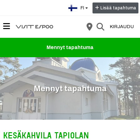
Valitse kieli:
FI
Lisää tapahtuma
KIRJAUDU
Mennyt tapahtuma
Mennyt tapahtuma
Kesäkahvila Tapiolan