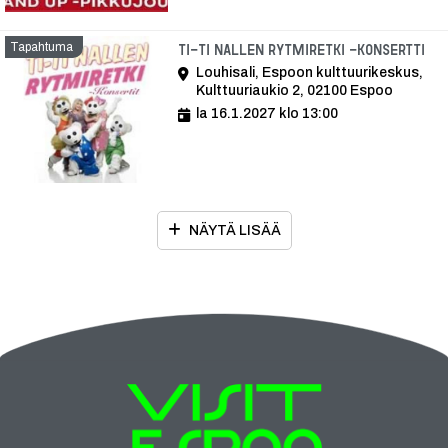
Tapahtuma
Ta
Ti-Ti Nallen Rytmiretki -konsertti
Louhisali, Espoon kulttuurikeskus,
Kulttuuriaukio 2, 02100 Espoo
la 16.1.2027 klo 13:00
NÄYTÄ LISÄÄ