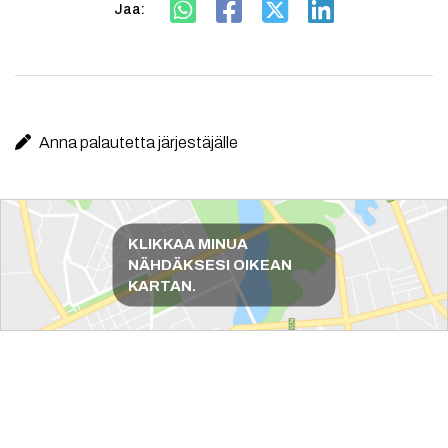
Jaa:
Anna palautetta järjestäjälle
Reittiohjeet
KLIKKAA MINUA
NÄHDÄKSESI OIKEAN
KARTAN.