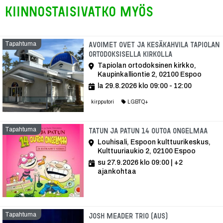
Kiinnostaisivatko myös
Tapahtuma
Avoimet ovet ja kesäkahvila Tapiolan
ortodoksisella kirkolla
Tapiolan ortodoksinen kirkko,
Kaupinkalliontie 2, 02100 Espoo
la 29.8.2026 klo 09:00 - 12:00
kirpputori
LGBTQ+
Tapahtuma
Tap
Tatun ja Patun 14 outoa ongelmaa
Louhisali, Espoon kulttuurikeskus,
Kulttuuriaukio 2, 02100 Espoo
su 27.9.2026 klo 09:00
| +2
ajankohtaa
Tapahtuma
Tapahtuma
Josh Meader Trio (AUS)