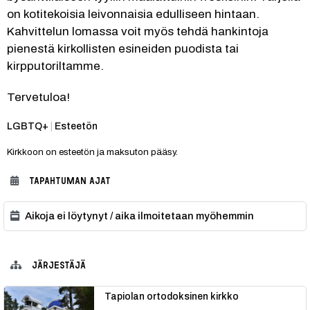
on kotitekoisia leivonnaisia edulliseen hintaan. 
Kahvittelun lomassa voit myös tehdä hankintoja 
pienestä kirkollisten esineiden puodista tai 
kirpputoriltamme.
Tervetuloa!
Kategoria:
LGBTQ+
|
Esteetön
Kirkkoon on esteetön ja maksuton pääsy.
TAPAHTUMAN AJAT
Aikoja ei löytynyt / aika ilmoitetaan myöhemmin
JÄRJESTÄJÄ
Tapiolan ortodoksinen kirkko