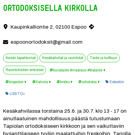
ortodoksisella kirkolla
Tule kesäkahvilaan ja tutustumaan Tapiolan ortodoksiseen kirkkoon, 
Kaupinkalliontie 2, 02100 Espoo
Yhteystiedot
espoonortodoksit@gmail.com
Kesän tapahtumat
Kesäkahvilat ja ravintolat
Taide ja kulttuuri
Ravintoloiden erikoiset
kuvataide #maalaus #tilataide
Kategoria:
kirpputori
Kahvila
kirkko
ortodoksi
Esteetön
LGBTQ+
Kesäkahvilassa torstaina 25.6. ja 30.7. klo 13 - 17 on 
ainutlaatuinen mahdollisuus päästä tutustumaan 
Tapiolan ortodoksiseen kirkkoon ja sen vaikuttaviin 
bysanttilaiseen tyyliin maalattuihin freskoihin. Tarjolla 