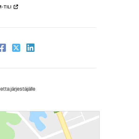
-TILI
tta järjestäjälle