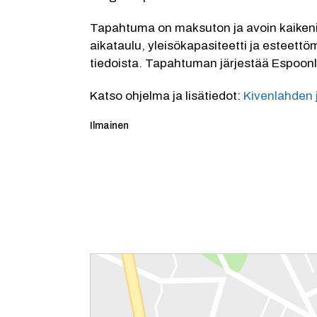
Tapahtuma on maksuton ja avoin kaikenik
aikataulu, yleisökapasiteetti ja esteettö
tiedoista. Tapahtuman järjestää Espoonl
Katso ohjelma ja lisätiedot: 
Kivenlahden 
Kategoria:
Ilmainen
Reittiohjeet