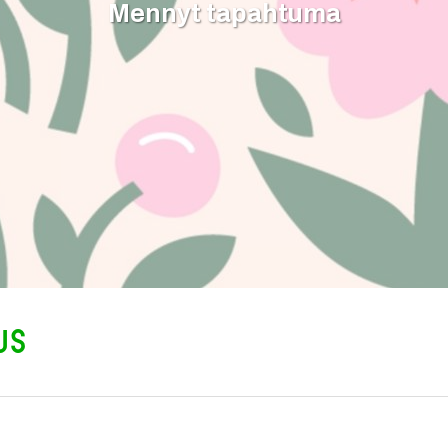
Mennyt tapahtuma
us