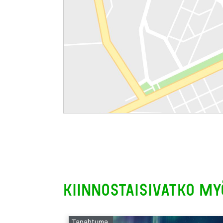
Kiinnostaisivatko my
Tapahtuma