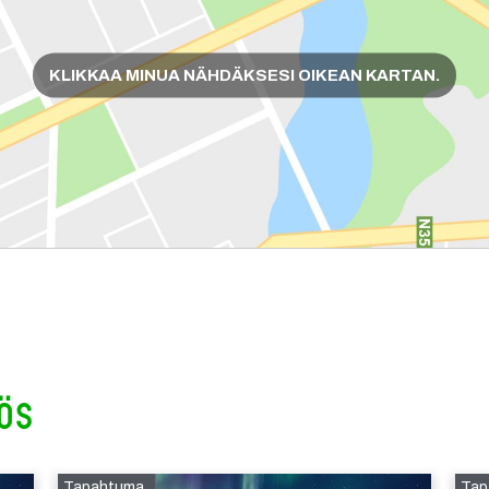
KLIKKAA MINUA NÄHDÄKSESI OIKEAN KARTAN.
ös
Tapahtuma
Tap