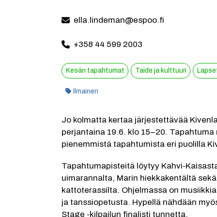
ella.lindeman@espoo.fi
+358 44 599 2003
Kesän tapahtumat
Taide ja kulttuuri
Lapset
Kategoria:
Ilmainen
Jo kolmatta kertaa järjestettävää Kivenl
perjantaina 19.6. klo 15–20. Tapahtuma 
pienemmistä tapahtumista eri puolilla Ki
﻿Tapahtumapisteitä löytyy Kahvi-Kaisasta,
uimarannalta, Marin hiekkakentältä sekä
kattoterassilta. Ohjelmassa on musiikkia, 
ja tanssiopetusta. Hypellä nähdään myö
Stage -kilpailun finalisti tunnetta. 