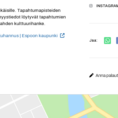
INSTAGRAM
äisille. Tapahtumapisteiden 
myystiedot löytyvät tapahtumien 
ahden kulttuurihanke.
juhannus | Espoon kaupunki
Jaa:
Anna palaute