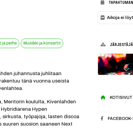
TAPAHTUMAN
Aikoja ei lö
 ja perhe
Musiikki ja konsertit
JÄRJESTÄJÄ
ahden juhannusta juhlitaan 
rakentuu tänä vuonna useista 
venlahtea.
KOTISIVUT
 Meritorin koululta, Kivenlahden 
 Hybridiarena Hypen 
sirkusta, työpajoja, lasten discoa 
FACEBOOK-
s suuren suosion saaneen Next 