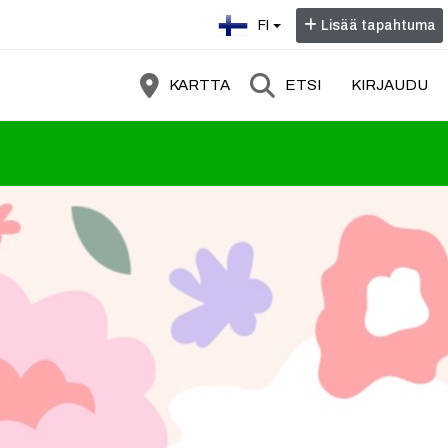
Valitse kieli:
FI
Lisää tapahtuma
KARTTA
ETSI
KIRJAUDU