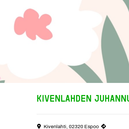
Kivenlahden juhann
Kivenlahti, 02320 Espoo
Yhteystiedot