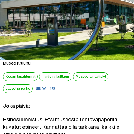
Museo Kruunu
Kesän tapahtumat
Taide ja kulttuuri
Museot ja näyttelyt
Lapset ja perhe
Hinta:
0€ – 15€
Joka päivä:
Esinesuunnistus. Etsi museosta tehtäväpaperiin 
kuvatut esineet. Kannattaa olla tarkkana, kaikki ei 