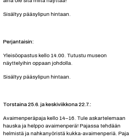
aina ole sitä miltä näyttää!
Sisältyy pääsylipun hintaan.
Perjantaisin:
Yleisöopastus kello 14.00. Tutustu museon 
näyttelyihin oppaan johdolla.
Sisältyy pääsylipun hintaan.
Torstaina 25.6. ja keskiviikkona 22.7.:
Avaimenperäpaja kello 14–16. Tule askartelemaan 
hauska ja helppo avaimenperä! Pajassa tehdään 
helmistä ja nahkanyöristä kukka-avaimenperiä. Paja 