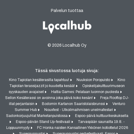
Palvelun tuottaa
© 2026 Localhub Oy
Tässä sivustossa luotuja sivuja:
Kino Tapiolan kesäterasilla tapahtuu!
Nuuksion Poropuisto
Kino
Tapiolan terassijazzit jo kuudetta kesää!
Opiskelijakulttuurimuseon
syyskauden avajaiset
Haltia Games: Pelataan luonnon puolesta
Sellon Kesäterassi on avoinna joka päivä koko kesän!
Freja Rooftop DJ-
illat perjantaisin
Bodomin Kartanon Saaristolaisbrunssi
Venturo
Summer Hub
Nouxfest - Ulkoilmaihmisen unelmafestari
Sadonkorjuujuhlat Marketanpuistossa
Espoo-päivä kulttuurikeskuksella
Espoo-päivän Stand Up-festivaali
Tarvaspään saunailta 19.8. -
Loppuunmyyty
FC Honka naisten Kansallinen Ykkönen kotiottelut 2026
Supersunnuntai
Supersunnuntai perhefestivaali, Espoo