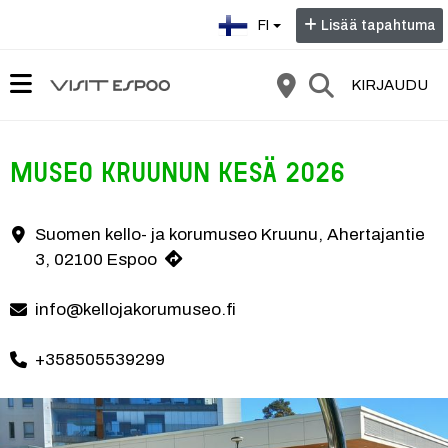
Valitse kieli:
FI
Lisää tapahtuma
KIRJAUDU
Museo Kruunun kesä 2026
Museo Kruunu tarjoaa kesällä koettavaa koko perheelle!
Suomen kello- ja korumuseo Kruunu, Ahertajantie
Yhteystiedot
3, 02100 Espoo
info@kellojakorumuseo.fi
+358505539299