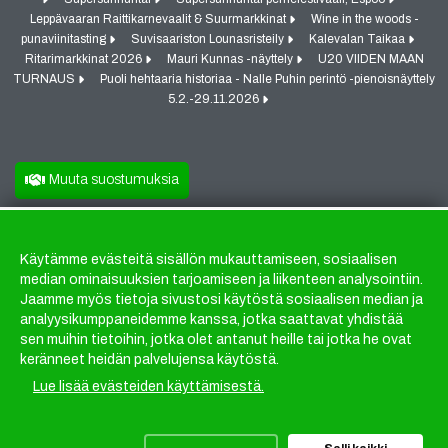
Leppävaaran Raittikarnevaalit & Suurmarkkinat
Wine in the woods -
punaviinitasting
Suvisaariston Lounasristeily
Kalevalan Taikaa
Ritarimarkkinat 2026
Mauri Kunnas -näyttely
U20 VIIDEN MAAN
TURNAUS
Puoli hehtaaria historiaa - Nalle Puhin perintö -pienoisnäyttely
5.2.-29.11.2026
Muuta suostumuksia
Käytämme evästeitä sisällön mukauttamiseen, sosiaalisen
Evästeet
median ominaisuuksien tarjoamiseen ja liikenteen analysointiin.
Jaamme myös tietoja sivustosi käytöstä sosiaalisen median ja
analyysikumppaneidemme kanssa, jotka saattavat yhdistää
sen muihin tietoihin, jotka olet antanut heille tai jotka he ovat
keränneet heidän palvelujensa käytöstä.
Lue lisää evästeiden käyttämisestä.