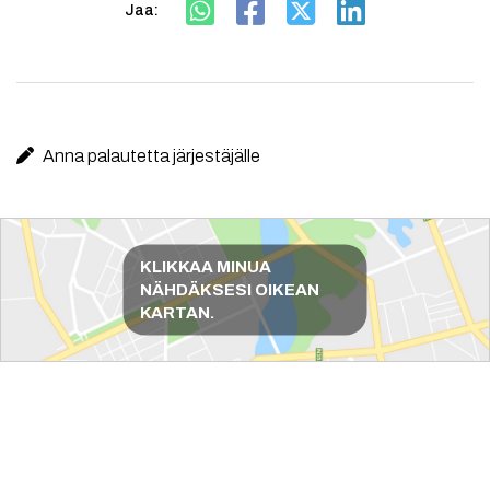
Jaa:
Anna palautetta järjestäjälle
Reittiohjeet
KLIKKAA MINUA
NÄHDÄKSESI OIKEAN
KARTAN.