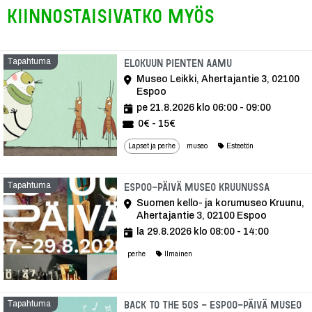
Kiinnostaisivatko myös
Tapahtuma
Tapahtuma
Elokuun Pienten aamu
Museo Leikki, Ahertajantie 3, 02100
Espoo
pe 21.8.2026 klo 06:00 - 09:00
0€ - 15€
Lapset ja perhe
museo
Esteetön
Tapahtuma
Tapaht
Espoo-päivä Museo Kruunussa
Suomen kello- ja korumuseo Kruunu,
Ahertajantie 3, 02100 Espoo
la 29.8.2026 klo 08:00 - 14:00
perhe
Ilmainen
Tapahtuma
Back to the 50s - Espoo-päivä Museo