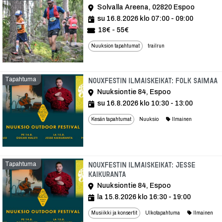
Solvalla Areena, 02820 Espoo
su 16.8.2026 klo 07:00 - 09:00
18€ - 55€
Nuuksion tapahtumat
trailrun
Tapahtuma
T
Nouxfestin ilmaiskeikat: Folk Saimaa
Nuuksiontie 84, Espoo
su 16.8.2026 klo 10:30 - 13:00
Kesän tapahtumat
Nuuksio
Ilmainen
Tapahtuma
Nouxfestin ilmaiskeikat: Jesse
Kaikuranta
Nuuksiontie 84, Espoo
la 15.8.2026 klo 16:30 - 19:00
Musiikki ja konsertit
Ulkotapahtuma
Ilmainen