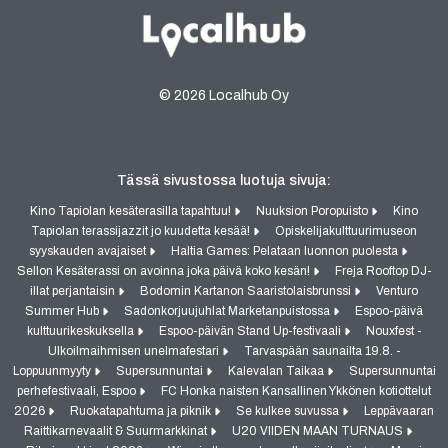
© 2026 Localhub Oy
Tässä sivustossa luotuja sivuja:
Kino Tapiolan kesäterasilla tapahtuu!
Nuuksion Poropuisto
Kino
Tapiolan terassijazzit jo kuudetta kesää!
Opiskelijakulttuurimuseon
syyskauden avajaiset
Haltia Games: Pelataan luonnon puolesta
Sellon Kesäterassi on avoinna joka päivä koko kesän!
Freja Rooftop DJ-
illat perjantaisin
Bodomin Kartanon Saaristolaisbrunssi
Venturo
Summer Hub
Sadonkorjuujuhlat Marketanpuistossa
Espoo-päivä
kulttuurikeskuksella
Espoo-päivän Stand Up-festivaali
Nouxfest -
Ulkoilmaihmisen unelmafestari
Tarvaspään saunailta 19.8. -
Loppuunmyyty
Supersunnuntai
Kalevalan Taikaa
Supersunnuntai
perhefestivaali, Espoo
FC Honka naisten Kansallinen Ykkönen kotiottelut
2026
Ruokatapahtuma ja piknik
Se kulkee suvussa
Leppävaaran
Raittikarnevaalit & Suurmarkkinat
U20 VIIDEN MAAN TURNAUS