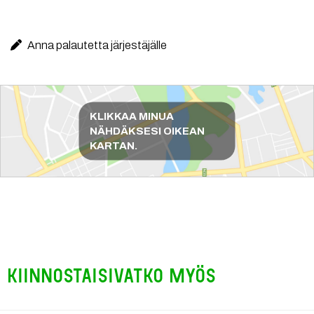
Anna palautetta järjestäjälle
Reittiohjeet
KLIKKAA MINUA
NÄHDÄKSESI OIKEAN
KARTAN.
Kiinnostaisivatko myös