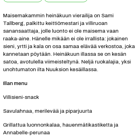
Maisemakammin heinäkuun vierailija on Sami 
Tallberg, palkittu keittiömestari ja villiruoan 
sanansaattaja, jolle luonto ei ole maisema vaan 
raaka-aine. Hänelle mikään ei ole irrallista: jokainen 
sieni, yrtti ja kala on osa samaa elävää verkostoa, joka 
kannetaan pöytään. Heinäkuun illassa se on kesän 
satoa, avotulella viimeisteltynä. Neljä ruokalajia, yksi 
unohtumaton ilta Nuuksion kesäillassa.
Illan menu
Villisieni-snack
Savulahnaa, merilevää ja piparjuurta
Grillattua luonnonkalaa, hauenmätikastiketta ja 
Annabelle-perunaa