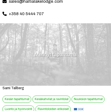
sales@haltialakelodge.com
+358 40 5444 707
Mennyt tapahtuma
Sami Tallberg
Kesän tapahtumat
Kesäkahvilat ja ravintolat
Nuuksion tapahtumat
Luonto ja hyvinvointi
Ravintoloiden erikoiset
Hinta:
99€