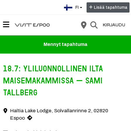
Valitse kieli:
FI
Lisää tapahtuma
KIRJAUDU
Mennyt tapahtuma
18.7: Yliluonnollinen ilta
Maisemakammissa – Sami
Tallberg
Haltia Lake Lodge, Solvallanrinne 2, 02820
Yhteystiedot
Espoo