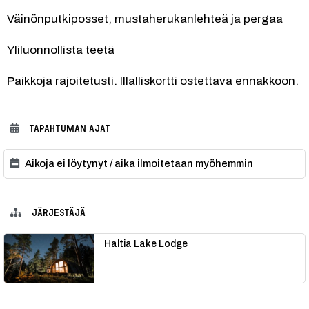
Väinönputkiposset, mustaherukanlehteä ja pergaa
Yliluonnollista teetä
P
aikkoja rajoitetusti. Illalliskortti ostettava ennakkoon.
TAPAHTUMAN AJAT
Aikoja ei löytynyt / aika ilmoitetaan myöhemmin
JÄRJESTÄJÄ
Haltia Lake Lodge