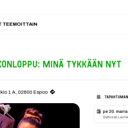
 TEEMOITTAIN
ikonloppu: Minä tykkään nyt
tion runoihin perustuva esitys tunteista. Tunnelmallinen esitys päätty
ukio 1 A, 02600 Espoo
TAPAHTUMAN
pe 20. marra
Sellosali Laste