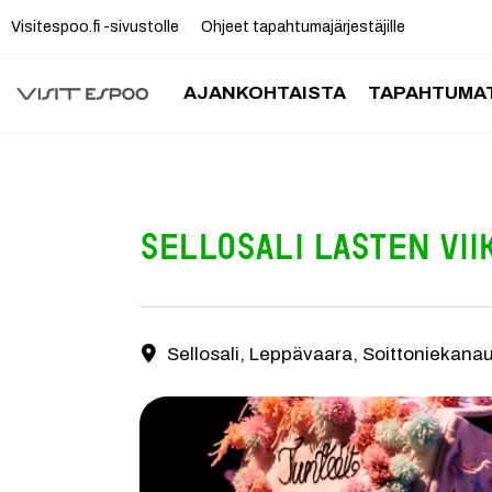
Visitespoo.fi -sivustolle
Ohjeet tapahtumajärjestäjille
AJANKOHTAISTA
TAPAHTUMAT
Sellosali Lasten vi
Minä tykkään nyt on viehättävä ja kaunis Eppu Nuo
Sellosali, Leppävaara, Soittoniekana
Yhteystiedot