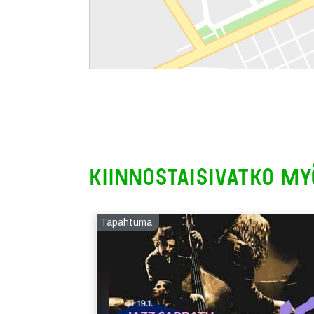
Kiinnostaisivatko my
Tapahtuma