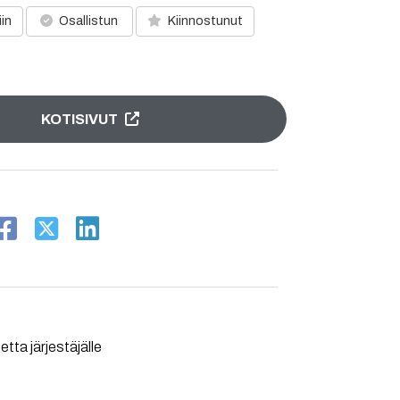
iin
Osallistun
Kiinnostunut
KOTISIVUT
tta järjestäjälle