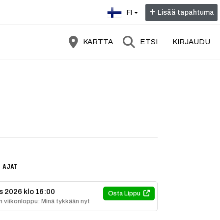
Valitse kieli:
FI
Lisää tapahtuma
KARTTA
ETSI
KIRJAUDU
y yhteiseen leikkihetkeen, jossa katsojat pääsevät itse osallistumaan
 AJAT
s 2026 klo 16:00
Osta Lippu
n viikonloppu: Minä tykkään nyt