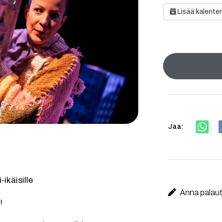
Lisää kalenter
Jaa:
ikäisille
Anna palaute
!