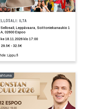
ma
Tapahtuma
ellosali: Ilta
Sellosali, Leppävaara, Soittoniekanaukio 1
A, 02600 Espoo
ke 18.11.2026 klo 17:00
29.5€ - 32.5€
hde: Lippu.fi
ahtuma