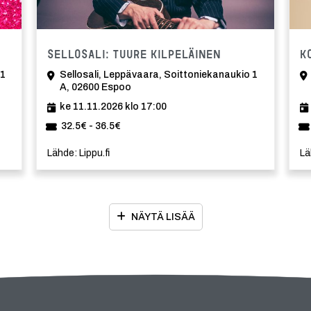
ma
Tapahtuma
Sellosali: Tuure Kilpeläinen
K
 1
Sellosali, Leppävaara, Soittoniekanaukio 1
A, 02600 Espoo
ke 11.11.2026 klo 17:00
32.5€ - 36.5€
Lähde: Lippu.fi
Lä
NÄYTÄ LISÄÄ