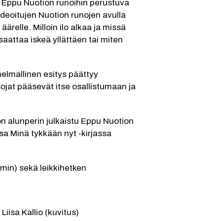
 Eppu Nuotion runoihin perustuva 
deoitujen Nuotion runojen avulla 
ärelle. Milloin ilo alkaa ja missä 
aattaa iskeä yllättäen tai miten 
nelmallinen esitys päättyy 
ojat pääsevät itse osallistumaan ja 
n alunperin julkaistu Eppu Nuotion 
sa Minä tykkään nyt -kirjassa 
 min) sekä leikkihetken
Liisa Kallio (kuvitus)