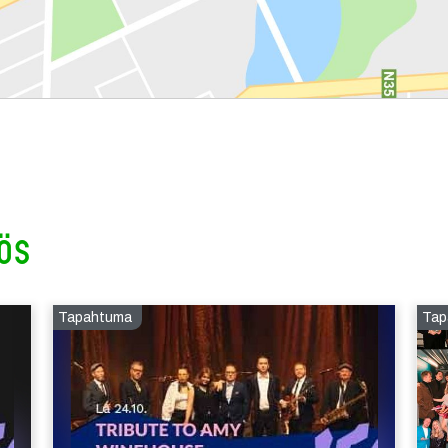
ös
Tapahtuma
Tap