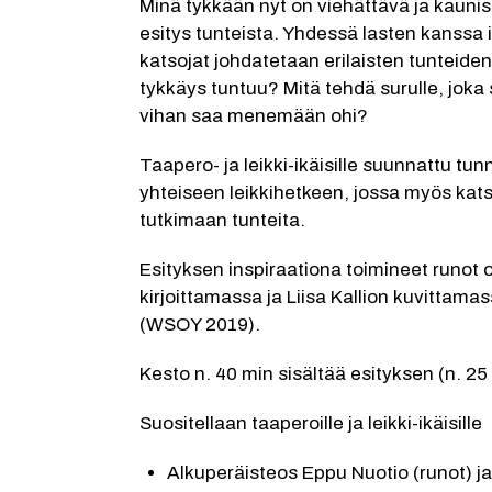
Minä tykkään nyt on viehättävä ja kaunis
esitys tunteista. Yhdessä lasten kanssa i
katsojat johdatetaan erilaisten tunteiden ä
tykkäys tuntuu? Mitä tehdä surulle, joka s
vihan saa menemään ohi?
Taapero- ja leikki-ikäisille suunnattu tun
yhteiseen leikkihetkeen, jossa myös kats
tutkimaan tunteita.
Esityksen inspiraationa toimineet runot o
kirjoittamassa ja Liisa Kallion kuvittamas
(WSOY 2019).
Kesto n. 40 min sisältää esityksen (n. 25
Suositellaan taaperoille ja leikki-ikäisille
Alkuperäisteos Eppu Nuotio (runot) ja 