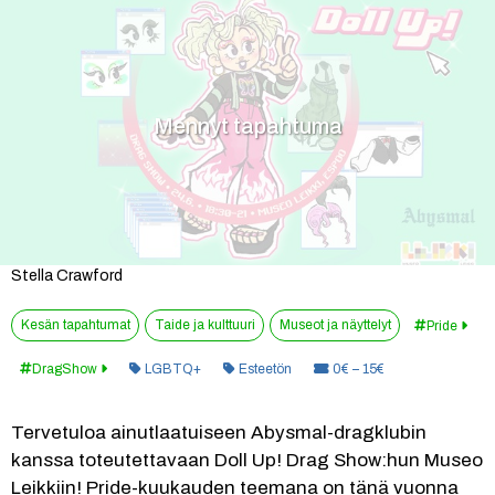
Mennyt tapahtuma
Stella Crawford
Kesän tapahtumat
Taide ja kulttuuri
Museot ja näyttelyt
Pride
Kategoria:
Hinta:
DragShow
LGBTQ+
Esteetön
0€ – 15€
Tervetuloa ainutlaatuiseen Abysmal-dragklubin 
kanssa toteutettavaan Doll Up! Drag Show:hun Museo 
Leikkiin! Pride-kuukauden teemana on tänä vuonna 