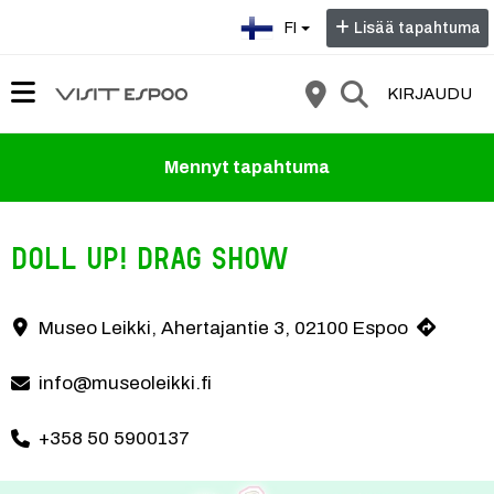
Valitse kieli:
FI
Lisää tapahtuma
KIRJAUDU
Mennyt tapahtuma
Doll Up! Drag Show
Tervetuloa ainutlaatuiseen Doll Up! Drag Show'hun! Illassa nähdään
Museo Leikki, Ahertajantie 3, 02100 Espoo
Yhteystiedot
info@museoleikki.fi
+358 50 5900137