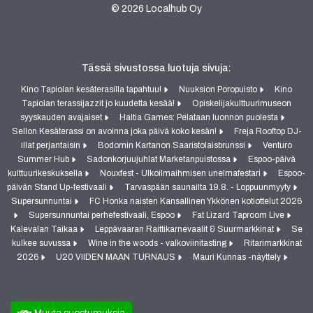
© 2026 Localhub Oy
Tässä sivustossa luotuja sivuja:
Kino Tapiolan kesäterasilla tapahtuu!
Nuuksion Poropuisto
Kino
Tapiolan terassijazzit jo kuudetta kesää!
Opiskelijakulttuurimuseon
syyskauden avajaiset
Haltia Games: Pelataan luonnon puolesta
Sellon Kesäterassi on avoinna joka päivä koko kesän!
Freja Rooftop DJ-
illat perjantaisin
Bodomin Kartanon Saaristolaisbrunssi
Venturo
Summer Hub
Sadonkorjuujuhlat Marketanpuistossa
Espoo-päivä
kulttuurikeskuksella
Nouxfest - Ulkoilmaihmisen unelmafestari
Espoo-
päivän Stand Up-festivaali
Tarvaspään saunailta 19.8. - Loppuunmyyty
Supersunnuntai
FC Honka naisten Kansallinen Ykkönen kotiottelut 2026
Supersunnuntai perhefestivaali, Espoo
Fat Lizard Taproom Live
Kalevalan Taikaa
Leppävaaran Raittikarnevaalit & Suurmarkkinat
Se
kulkee suvussa
Wine in the woods - valkoviinitasting
Ritarimarkkinat
2026
U20 VIIDEN MAAN TURNAUS
Mauri Kunnas -näyttely