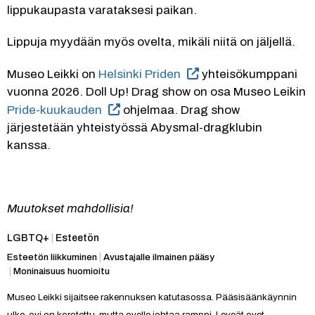
lippukaupasta varataksesi paikan.
Lippuja myydään myös ovelta, mikäli niitä on jäljellä.
Museo Leikki on
 Helsinki Priden
 yhteisökumppani 
vuonna 2026. Doll Up! Drag show on osa Museo Leikin
Pride-kuukauden
 ohjelmaa. Drag show 
järjestetään yhteistyössä Abysmal-dragklubin 
kanssa.
Muutokset mahdollisia!
Kategoria:
LGBTQ+
|
Esteetön
Esteetön liikkuminen
|
Avustajalle ilmainen pääsy
|
Moninaisuus huomioitu
Museo Leikki sijaitsee rakennuksen katutasossa. Pääsisäänkäynnin 
ulko-ovi on korotettu, mutta ovelle johtaa ramppi. Leveät ovet 