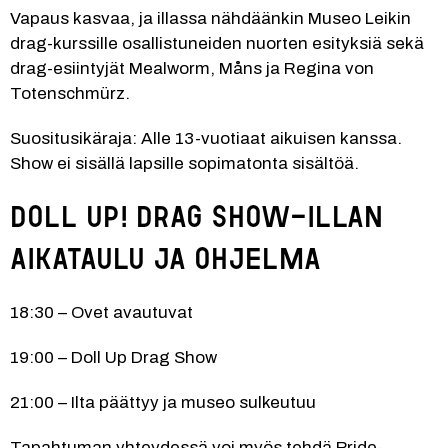
Vapaus kasvaa, ja illassa nähdäänkin Museo Leikin 
drag-kurssille osallistuneiden nuorten esityksiä sekä 
drag-esiintyjät Mealworm, Måns ja Regina von 
Totenschmürz. 
Suositusikäraja: Alle 13-vuotiaat aikuisen kanssa. 
Show ei sisällä lapsille sopimatonta sisältöä.
Doll Up! Drag show-illan 
aikataulu ja ohjelma
18:30 – Ovet avautuvat
19:00 – Doll Up Drag Show
21:00 – Ilta päättyy ja museo sulkeutuu
Tapahtuman yhteydessä voi myös tehdä Pride-