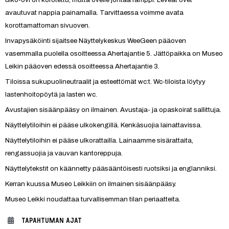
avautuvat nappia painamalla. Tarvittaessa voimme avata 
korottamattoman sivuoven.
Invapysäköinti sijaitsee Näyttelykeskus WeeGeen pääoven 
vasemmalla puolella osoitteessa Ahertajantie 5. Jättöpaikka on Museo 
Leikin pääoven edessä osoitteessa Ahertajantie 3.
Tiloissa sukupuolineutraalit ja esteettömät wc:t. Wc-tiloista löytyy 
lastenhoitopöytä ja lasten wc.
Avustajien sisäänpääsy on ilmainen. Avustaja- ja opaskoirat sallittuja. 
Näyttelytiloihin ei pääse ulkokengillä. Kenkäsuojia lainattavissa.
Näyttelytiloihin ei pääse ulkorattailla. Lainaamme sisärattaita, 
rengassuojia ja vauvan kantoreppuja.
Näyttelytekstit on käännetty pääsääntöisesti ruotsiksi ja englanniksi.
Kerran kuussa Museo Leikkiin on ilmainen sisäänpääsy.
Museo Leikki noudattaa turvallisemman tilan periaatteita.
TAPAHTUMAN AJAT