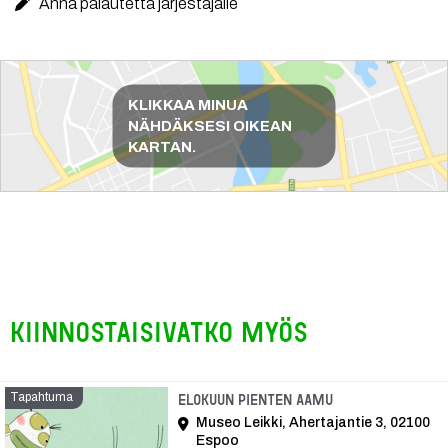
Anna palautetta järjestäjälle
Reittiohjeet
KLIKKAA MINUA
NÄHDÄKSESI OIKEAN
KARTAN.
Kiinnostaisivatko myös
Tapahtuma
Tapahtuma
Elokuun Pienten aamu
Museo Leikki, Ahertajantie 3, 02100
Espoo