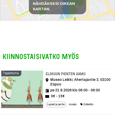
NÄHDÄKSESI OIKEAN
KARTAN.
Kiinnostaisivatko myös
Tapahtuma
Tapahtuma
Elokuun Pienten aamu
Museo Leikki, Ahertajantie 3, 02100
Espoo
pe 21.8.2026 klo 06:00 - 09:00
0€ - 15€
Lapset ja perhe
museo
Esteetön