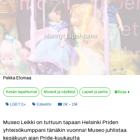
Mennyt tapahtuma
Pekka Elomaa
Kesän tapahtumat
Museot ja näyttelyt
Lapset ja perhe
Pride
Kategoria:
Hinta:
LGBTQ+
Esteetön
0€ – 15€
Museo Leikki on tuttuun tapaan Helsinki Priden 
yhteisökumppani tänäkin vuonna! Museo juhlistaa 
kesäkuun ajan Pride-kuukautta 