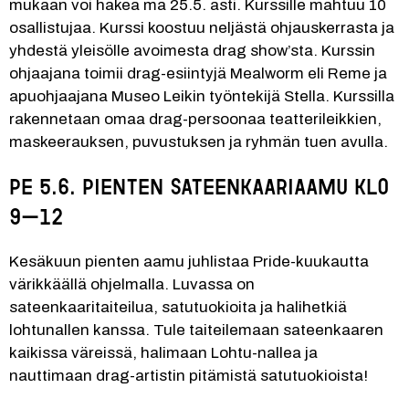
mukaan voi hakea ma 25.5. asti. Kurssille mahtuu 10 
osallistujaa. Kurssi koostuu neljästä ohjauskerrasta ja 
yhdestä yleisölle avoimesta drag show’sta. Kurssin 
ohjaajana toimii drag-esiintyjä Mealworm eli Reme ja 
apuohjaajana Museo Leikin työntekijä Stella. Kurssilla 
rakennetaan omaa drag-persoonaa teatterileikkien, 
maskeerauksen, puvustuksen ja ryhmän tuen avulla. 
Pe 5.6. Pienten sateenkaariaamu klo 
9–12  
Kesäkuun pienten aamu juhlistaa Pride-kuukautta 
värikkäällä ohjelmalla. Luvassa on 
sateenkaaritaiteilua, satutuokioita ja halihetkiä 
lohtunallen kanssa. Tule taiteilemaan sateenkaaren 
kaikissa väreissä, halimaan Lohtu-nallea ja 
nauttimaan drag-artistin pitämistä satutuokioista!