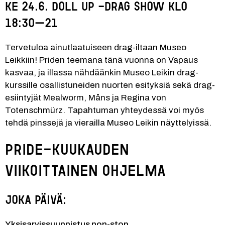
Ke 24.6. Doll Up -Drag Show klo 
18:30–21
Tervetuloa ainutlaatuiseen drag-iltaan Museo 
Leikkiin! Priden teemana tänä vuonna on Vapaus 
kasvaa, ja illassa nähdäänkin Museo Leikin drag-
kurssille osallistuneiden nuorten esityksiä sekä drag-
esiintyjät Mealworm, Måns ja Regina von 
Totenschmürz. Tapahtuman yhteydessä voi myös 
tehdä pinssejä ja vierailla Museo Leikin näyttelyissä.
Pride-kuukauden 
viikoittainen ohjelma
Joka päivä:
Yksisarvissuunnistus non-stop