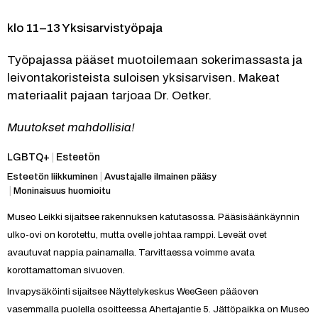
klo 11–13 Yksisarvistyöpaja 
Työpajassa pääset muotoilemaan sokerimassasta ja 
leivontakoristeista suloisen yksisarvisen. Makeat 
materiaalit pajaan tarjoaa Dr. Oetker.
Muutokset mahdollisia!
Kategoria:
LGBTQ+
|
Esteetön
Esteetön liikkuminen
|
Avustajalle ilmainen pääsy
|
Moninaisuus huomioitu
Museo Leikki sijaitsee rakennuksen katutasossa. Pääsisäänkäynnin 
ulko-ovi on korotettu, mutta ovelle johtaa ramppi. Leveät ovet 
avautuvat nappia painamalla. Tarvittaessa voimme avata 
korottamattoman sivuoven.
Invapysäköinti sijaitsee Näyttelykeskus WeeGeen pääoven 
vasemmalla puolella osoitteessa Ahertajantie 5. Jättöpaikka on Museo 