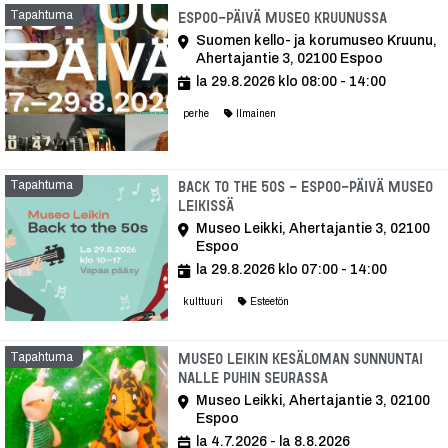
Tapahtuma
Tapaht
Espoo-päivä Museo Kruunussa
Suomen kello- ja korumuseo Kruunu,
Ahertajantie 3, 02100 Espoo
la 29.8.2026 klo 08:00 - 14:00
perhe
Ilmainen
Tapahtuma
Back to the 50s - Espoo-päivä Museo
Leikissä
Museo Leikki, Ahertajantie 3, 02100
Espoo
la 29.8.2026 klo 07:00 - 14:00
kulttuuri
Esteetön
Tapahtuma
Museo Leikin kesäloman Sunnuntai
Nalle Puhin seurassa
Museo Leikki, Ahertajantie 3, 02100
Espoo
la 4.7.2026 - la 8.8.2026