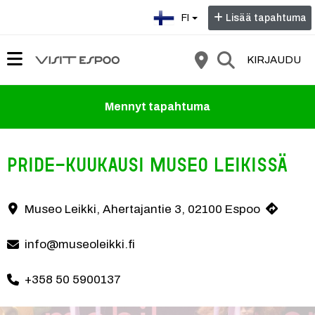
Valitse kieli:
FI
Lisää tapahtuma
KIRJAUDU
Mennyt tapahtuma
Pride-kuukausi Museo Leikissä
Museo Leikki juhlistaa kesäkuun ajan Pride-kuukautta sateenkaariteema
Museo Leikki, Ahertajantie 3, 02100 Espoo
Yhteystiedot
info@museoleikki.fi
+358 50 5900137