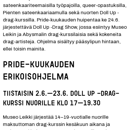
sateenkaariteemaisilla työpajoilla, queer-opastuksilla, 
Pienten sateenkaariaamulla sekä nuorten Doll Up -
drag-kurssilla. Pride-kuukauden huipentaa ke 24.6. 
järjestettävä Doll Up -Drag Show, jossa esiintyy Museo 
Leikin ja Abysmalin drag-kurssilaisia sekä kokeneita 
drag-artisteja. Ohjelma sisältyy pääsylipun hintaan, 
ellei toisin mainita.
Pride-kuukauden 
erikoisohjelma
Tiistaisin 2.6.–23.6. Doll Up -drag-
kurssi nuorille klo 17–19.30
Museo Leikki järjestää 14–19-vuotialle nuorille 
maksuttoman drag-kurssin kesäkuun aikana ja 