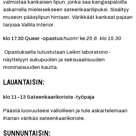
valmistaa kankaisen lipun, jonka saa kangaspaloilla 
askarrella mieleisekseen sateenkaarilipuksi. Sisältyy 
museon pääsylipun hintaan. Värikkäät kankaat pajaan 
tarjoaa Vallila Interior.
klo 17.30 Queer -opastus 
huom! ke 25.6. klo 15.30
 Opastuksella tutustutaan Leikin laboratorio -
näyttelyyn sukupuolen ja seksuaalisuuden 
moninaisuuden kautta.
Lauantaisin:
klo 11–13 Sateenkaarikoriste -työpaja 
Päästä luovuuteesi valloilleen ja tule askartelemaan 
ihanan värikäs sateenkaarikoriste. 
Sunnuntaisin: