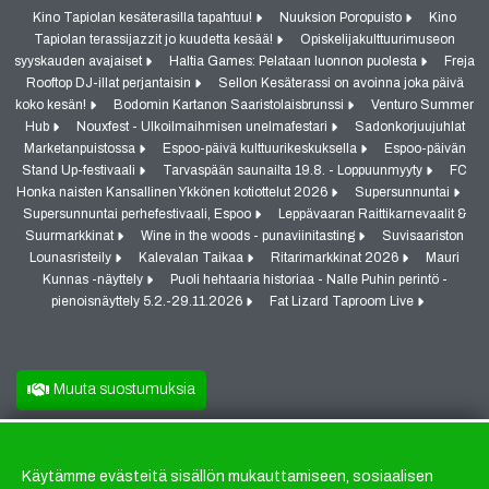
Kino Tapiolan kesäterasilla tapahtuu!
Nuuksion Poropuisto
Kino
Tapiolan terassijazzit jo kuudetta kesää!
Opiskelijakulttuurimuseon
syyskauden avajaiset
Haltia Games: Pelataan luonnon puolesta
Freja
Rooftop DJ-illat perjantaisin
Sellon Kesäterassi on avoinna joka päivä
koko kesän!
Bodomin Kartanon Saaristolaisbrunssi
Venturo Summer
Hub
Nouxfest - Ulkoilmaihmisen unelmafestari
Sadonkorjuujuhlat
Marketanpuistossa
Espoo-päivä kulttuurikeskuksella
Espoo-päivän
Stand Up-festivaali
Tarvaspään saunailta 19.8. - Loppuunmyyty
FC
Honka naisten Kansallinen Ykkönen kotiottelut 2026
Supersunnuntai
Supersunnuntai perhefestivaali, Espoo
Leppävaaran Raittikarnevaalit &
Suurmarkkinat
Wine in the woods - punaviinitasting
Suvisaariston
Lounasristeily
Kalevalan Taikaa
Ritarimarkkinat 2026
Mauri
Kunnas -näyttely
Puoli hehtaaria historiaa - Nalle Puhin perintö -
pienoisnäyttely 5.2.-29.11.2026
Fat Lizard Taproom Live
Muuta suostumuksia
Käytämme evästeitä sisällön mukauttamiseen, sosiaalisen
Evästeet