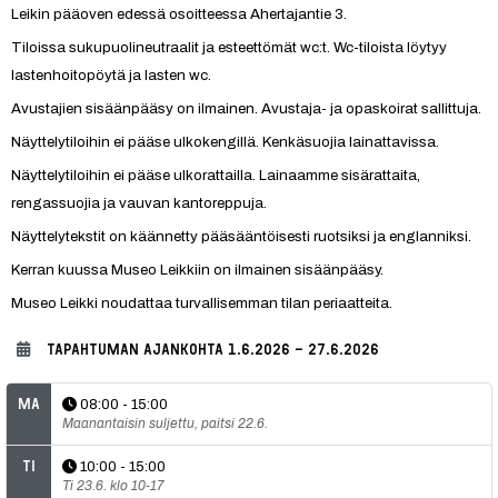
Leikin pääoven edessä osoitteessa Ahertajantie 3.
Tiloissa sukupuolineutraalit ja esteettömät wc:t. Wc-tiloista löytyy 
lastenhoitopöytä ja lasten wc.
Avustajien sisäänpääsy on ilmainen. Avustaja- ja opaskoirat sallittuja. 
Näyttelytiloihin ei pääse ulkokengillä. Kenkäsuojia lainattavissa.
Näyttelytiloihin ei pääse ulkorattailla. Lainaamme sisärattaita, 
rengassuojia ja vauvan kantoreppuja.
Näyttelytekstit on käännetty pääsääntöisesti ruotsiksi ja englanniksi.
Kerran kuussa Museo Leikkiin on ilmainen sisäänpääsy.
Museo Leikki noudattaa turvallisemman tilan periaatteita.
TAPAHTUMAN AJANKOHTA
1.6.2026 - 27.6.2026
Ma
08:00 - 15:00
Maanantaisin suljettu, paitsi 22.6.
Ti
10:00 - 15:00
Ti 23.6. klo 10-17