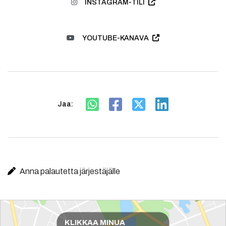
INSTAGRAM-TILI
YOUTUBE-KANAVA
Jaa:
Anna palautetta järjestäjälle
Reittiohjeet
KLIKKAA MINUA