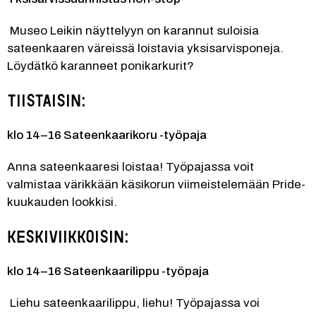
 Museo Leikin näyttelyyn on karannut suloisia 
sateenkaaren väreissä loistavia yksisarvisponeja. 
Löydätkö karanneet ponikarkurit? 
Tiistaisin:
klo 14–16 Sateenkaarikoru -työpaja 
Anna sateenkaaresi loistaa! Työpajassa voit 
valmistaa värikkään käsikorun viimeistelemään Pride-
kuukauden lookkisi.
Keskiviikkoisin:
klo 14–16 Sateenkaarilippu -työpaja 
 Liehu sateenkaarilippu, liehu! Työpajassa voi 