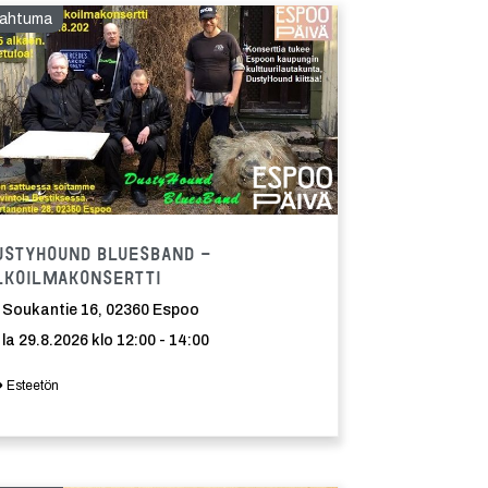
ahtuma
Tapahtuma
ustyHound BluesBand -
lkoilmakonsertti
Soukantie 16, 02360 Espoo
la 29.8.2026 klo 12:00 - 14:00
Esteetön