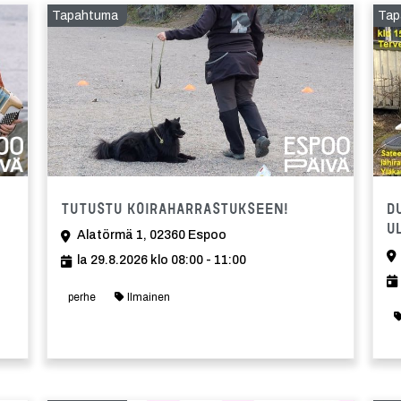
Tapahtuma
Tap
Tapahtuma
Tapahtuma
Tutustu koiraharrastukseen!
D
u
Alatörmä 1, 02360 Espoo
la 29.8.2026 klo 08:00 - 11:00
perhe
Ilmainen