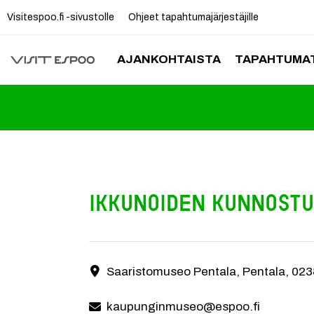
Visitespoo.fi -sivustolle
Ohjeet tapahtumajärjestäjille
AJANKOHTAISTA
TAPAHTUMAT
Ikkunoiden kunnostu
Tule tutustumaan ikkunoiden kunnostamiseen!
Saaristomuseo Pentala, Pentala, 02
Yhteystiedot
kaupunginmuseo@espoo.fi