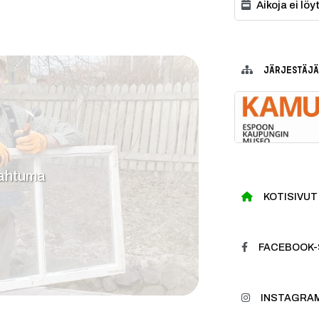
Aikoja ei lö
JÄRJESTÄJÄ
pahtuma
KOTISIVUT
FACEBOOK-
INSTAGRAM