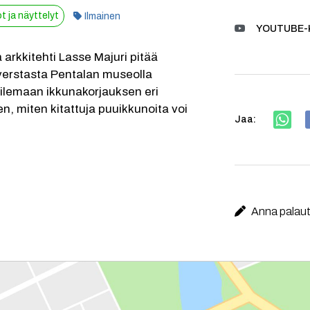
Kategoria:
 ja näyttelyt
Ilmainen
YOUTUBE-
rkkitehti Lasse Majuri pitää 
erstasta Pentalan museolla 
lemaan ikkunakorjauksen eri 
n, miten kitattuja puuikkunoita voi 
Jaa:
Anna palaute