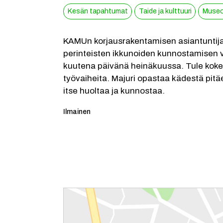
Kesän tapahtumat
Taide ja kulttuuri
Museot
KAMUn korjausrakentamisen asiantuntija a
perinteisten ikkunoiden kunnostamisen v
kuutena päivänä heinäkuussa. Tule kokei
työvaiheita. Majuri opastaa kädestä pitäe
itse huoltaa ja kunnostaa.
Kategoria:
Ilmainen
Reittiohjeet