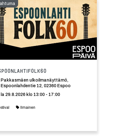
ahtuma
Tapahtuma
spoonlahtiFolk60
Pakkasmäen ulkoilmanäyttämö,
Espoonlahdentie 12, 02360 Espoo
la 29.8.2026 klo 13:00 - 17:00
estival
Ilmainen