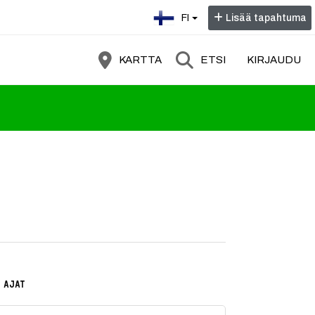
Valitse kieli:
FI
Lisää tapahtuma
KARTTA
ETSI
KIRJAUDU
 AJAT