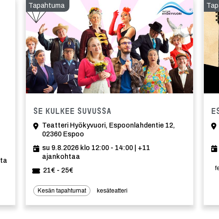
Tapahtuma
Tap
Tapahtuma
Tapahtuma
Se kulkee suvussa
E
Teatteri Hyökyvuori, Espoonlahdentie 12,
02360 Espoo
su 9.8.2026 klo 12:00 - 14:00
| +11
ajankohtaa
hta
f
21€ - 25€
Kesän tapahtumat
kesäteatteri