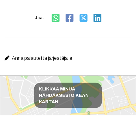
Jaa:
Anna palautetta järjestäjälle
Reittiohjeet
KLIKKAA MINUA
NÄHDÄKSESI OIKEAN
KARTAN.