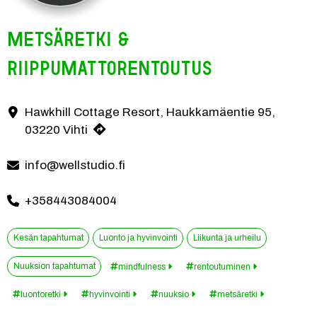
Metsäretki &
Riippumattorentoutus
Tule mukaan leppoisalle metsäretkelle Nuuksion kallioille ja syvären
Hawkhill Cottage Resort, Haukkamäentie 95,
Yhteystiedot
03220 Vihti
info@wellstudio.fi
+358443084004
Kesän tapahtumat
Luonto ja hyvinvointi
Liikunta ja urheilu
Nuuksion tapahtumat
mindfulness
rentoutuminen
luontoretki
hyvinvointi
nuuksio
metsäretki