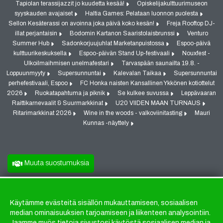
Tapiolan terassijazzit jo kuudetta kesää!
Opiskelijakulttuurimuseon
syyskauden avajaiset
Haltia Games: Pelataan luonnon puolesta
Sellon Kesäterassi on avoinna joka päivä koko kesän!
Freja Rooftop DJ-
illat perjantaisin
Bodomin Kartanon Saaristolaisbrunssi
Venturo
Summer Hub
Sadonkorjuujuhlat Marketanpuistossa
Espoo-päivä
kulttuurikeskuksella
Espoo-päivän Stand Up-festivaali
Nouxfest -
Ulkoilmaihmisen unelmafestari
Tarvaspään saunailta 19.8. -
Loppuunmyyty
Supersunnuntai
Kalevalan Taikaa
Supersunnuntai
perhefestivaali, Espoo
FC Honka naisten Kansallinen Ykkönen kotiottelut
2026
Ruokatapahtuma ja piknik
Se kulkee suvussa
Leppävaaran
Raittikarnevaalit & Suurmarkkinat
U20 VIIDEN MAAN TURNAUS
Ritarimarkkinat 2026
Wine in the woods - valkoviinitasting
Mauri
Kunnas -näyttely
Muuta suostumuksia
Käytämme evästeitä sisällön mukauttamiseen, sosiaalisen
Evästeet
median ominaisuuksien tarjoamiseen ja liikenteen analysointiin.
Jaamme myös tietoja sivustosi käytöstä sosiaalisen median ja