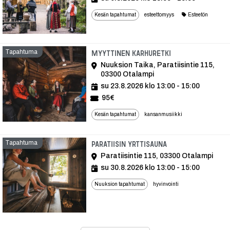
Kesän tapahtumat
esteettomyys
Esteetön
Tapahtuma
Tapahtuma
Myyttinen Karhuretki
Nuuksion Taika, Paratiisintie 115,
03300 Otalampi
su 23.8.2026 klo 13:00 - 15:00
95€
Kesän tapahtumat
kansanmusiikki
Tapahtuma
Tapahtuma
Paratiisin yrttisauna
Paratiisintie 115, 03300 Otalampi
su 30.8.2026 klo 13:00 - 15:00
Nuuksion tapahtumat
hyvinvointi