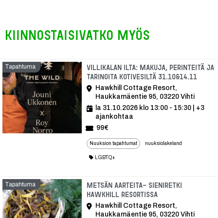
Kiinnostaisivatko myös
Tapahtuma
Villikalan ilta: Makuja, perinteitä ja
tarinoita kotivesiltä 31.10&14.11
Hawkhill Cottage Resort,
Haukkamäentie 95, 03220 Vihti
la 31.10.2026 klo 13:00 - 15:30
| +3
ajankohtaa
99€
Nuuksion tapahtumat
nuuksiolakeland
LGBTQ+
Tapahtuma
Metsän aarteita- sieniretki
Hawkhill Resortissa
Hawkhill Cottage Resort,
Haukkamäentie 95, 03220 Vihti