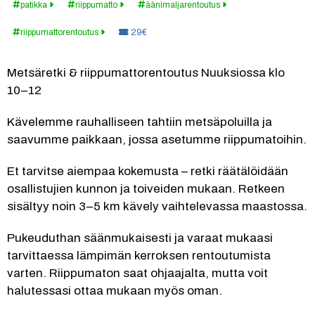
patikka
riippumatto
äänimaljarentoutus
Hinta:
riippumattorentoutus
29€
Metsäretki & riippumattorentoutus Nuuksiossa klo 
10–12
Kävelemme rauhalliseen tahtiin metsäpoluilla ja 
saavumme paikkaan, jossa asetumme riippumatoihin.
Et tarvitse aiempaa kokemusta – retki räätälöidään 
osallistujien kunnon ja toiveiden mukaan. Retkeen 
sisältyy noin 3–5 km kävely vaihtelevassa maastossa.
Pukeuduthan säänmukaisesti ja varaat mukaasi 
tarvittaessa lämpimän kerroksen rentoutumista 
varten. Riippumaton saat ohjaajalta, mutta voit 
halutessasi ottaa mukaan myös oman.