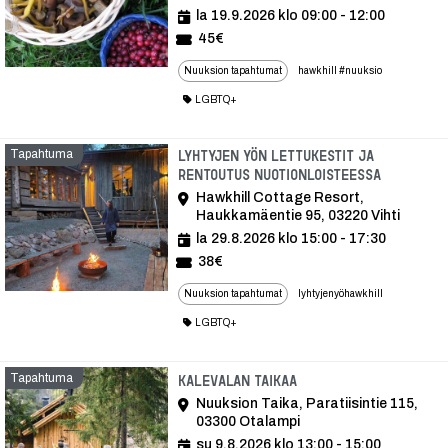
la 19.9.2026 klo 09:00 - 12:00
45€
Nuuksion tapahtumat
hawkhill #nuuksio
LGBTQ+
Tapahtuma
Lyhtyjen yön lettukestit ja
rentoutus nuotionloisteessa
Hawkhill Cottage Resort,
Haukkamäentie 95, 03220 Vihti
la 29.8.2026 klo 15:00 - 17:30
38€
Nuuksion tapahtumat
lyhtyjenyöhawkhill
LGBTQ+
Tapahtuma
Tapahtuma
Kalevalan Taikaa
Nuuksion Taika, Paratiisintie 115,
03300 Otalampi
su 9.8.2026 klo 13:00 - 15:00