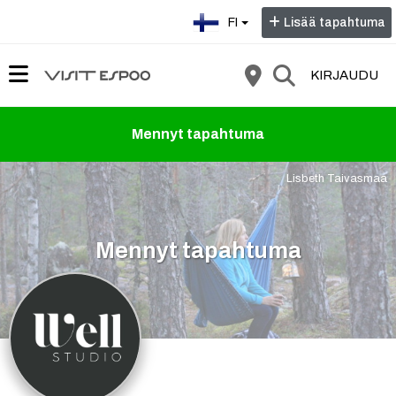
Valitse kieli:
FI
Lisää tapahtuma
KIRJAUDU
Mennyt tapahtuma
Lisbeth Taivasmaa
Mennyt tapahtuma