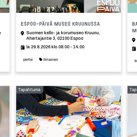
Tapahtuma
Espoo-päivä Museo Kruunussa
B
M
o
Suomen kello- ja korumuseo Kruunu,
Ahertajantie 3, 02100 Espoo
la 29.8.2026 klo 08:00 - 14:00
perhe
Ilmainen
k
Tapahtuma
Tap