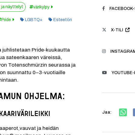
ja näyttelyt
värikylpy
FACEBOOK-
Kategoria:
Pride
LGBTQ+
Esteetön
X-TILI
juhlistetaan Pride-kuukautta 
INSTAGRAM
lua sateenkaaren väreissä, 
 von Totenschmürzin seurassa ja 
on suunnattu 0–3-vuotiaille 
YOUTUBE-
hintaan. 
aamun ohjelma:
Jaa:
kaarivärileikki