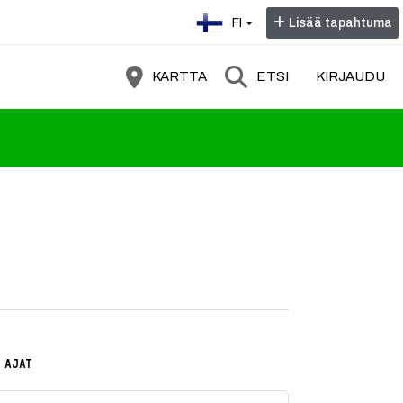
Valitse kieli:
FI
Lisää tapahtuma
KARTTA
ETSI
KIRJAUDU
n.
 AJAT