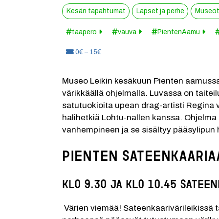
Kesän tapahtumat
Lapset ja perhe
Museot 
taapero
vauva
PientenAamu
Hinta:
0€ – 15€
Museo Leikin kesäkuun Pienten aamussa 
värikkäällä ohjelmalla. Luvassa on taitei
satutuokioita upean drag-artisti Regina
halihetkiä Lohtu-nallen kanssa. Ohjelma 
vanhempineen ja se sisältyy pääsylipun 
Pienten sateenkaari
klo 9.30 ja klo 10.45
Sateen
 Värien viemää! Sateenkaarivärileikissä taaperot,vauvat ja heidän 