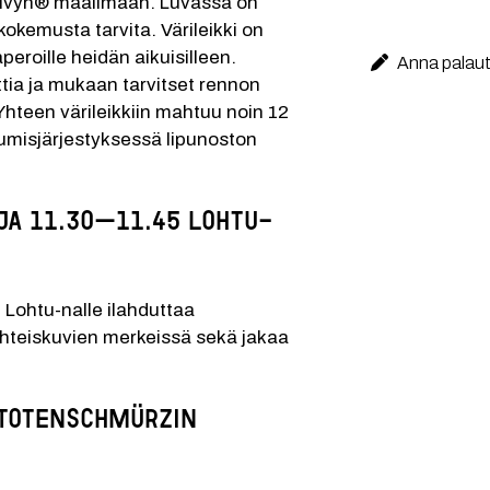
lvyn® maailmaan. Luvassa on 
kokemusta tarvita. Värileikki on 
peroille heidän aikuisilleen. 
Anna palaute
tia ja mukaan tarvitset rennon 
hteen värileikkiin mahtuu noin 12 
umisjärjestyksessä lipunoston 
ja 11.30–11.45 Lohtu-
hteiskuvien merkeissä sekä jakaa 
Totenschmürzin 