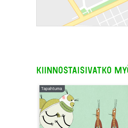
Kiinnostaisivatko my
Tapahtuma