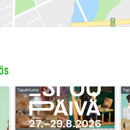
ös
Tapahtuma
Tap