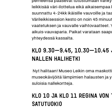
perheensä pääsevät tutustumaan väriky
leikkisää väri-ilottelua eikä aikaisempaa 
suunnattu 4-24kk ikäisille vauvoille ja taa
Värileikkisession kesto on noin 45 minuut
vaatetuksen ja vauvalle vaihtovaatteet. Y
aikuis-vauvaparia. Paikat varataan saap
yhteydessä kassalta.
klo 9.30–9.45, 10.30–10.45 
nallen halihetki
 Nyt halitaan! Museo Leikin oma maskotti Lohtu-nalle ilahduttaa 
museokävijöitä lämpimien halausten ja y
suloisia nallekortteja. 
klo 10 ja klo 11
Regina von 
satutuokio 