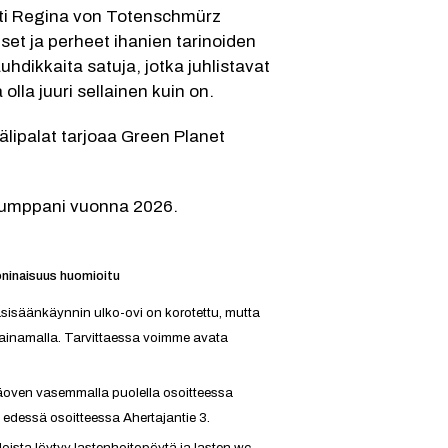
t ja perheet ihanien tarinoiden 
hdikkaita satuja, jotka juhlistavat 
olla juuri sellainen kuin on. 
lipalat tarjoaa Green Planet 
ökumppani vuonna 2026.
ninaisuus huomioitu
sisäänkäynnin ulko-ovi on korotettu, mutta 
ainamalla. Tarvittaessa voimme avata 
äoven vasemmalla puolella osoitteessa 
 edessä osoitteessa Ahertajantie 3.
loista löytyy lastenhoitopöytä ja lasten wc.