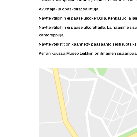
Avustaja- ja opaskoirat sallittuja.
Näyttelytiloihin ei pääse ulkokengillä. Kenkäsuojia lai
Näyttelytiloihin ei pääse ulkorattailla. Lainaamme sis
kantoreppuja.
Näyttelytekstit on käännetty pääsääntöisesti ruotsiksi
Kerran kuussa Museo Leikkiin on ilmainen sisäänpää
Reittiohjeet