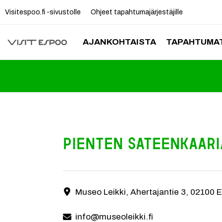
Visitespoo.fi -sivustolle
Ohjeet tapahtumajärjestäjille
AJANKOHTAISTA
TAPAHTUMAT
Pienten sateenkaar
Museo Leikin kesäkuun Pienten aamussa juhlisteta
Museo Leikki, Ahertajantie 3, 02100 
Yhteystiedot
info@museoleikki.fi