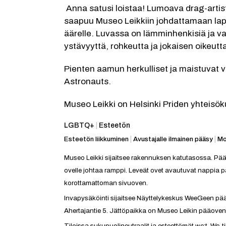
 Anna satusi loistaa! Lumoava drag-artisti Regina von Totenschmürz 
saapuu Museo Leikkiin johdattamaan lapse
äärelle. Luvassa on lämminhenkisiä ja vau
ystävyyttä, rohkeutta ja jokaisen oikeutta 
Pienten aamun herkulliset ja maistuvat vä
Astronauts.
Museo Leikki on Helsinki Priden yhteis
Kategoria:
LGBTQ+
|
Esteetön
Esteetön liikkuminen
|
Avustajalle ilmainen pääsy
|
Mo
Museo Leikki sijaitsee rakennuksen katutasossa. Pää
ovelle johtaa ramppi. Leveät ovet avautuvat nappia p
korottamattoman sivuoven.
Invapysäköinti sijaitsee Näyttelykeskus WeeGeen pä
Ahertajantie 5. Jättöpaikka on Museo Leikin pääoven
Tiloissa sukupuolineutraalit ja esteettömät wc:t. Wc-ti