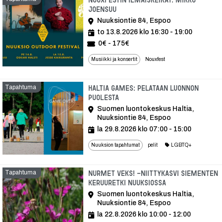
Joensuu
Nuuksiontie 84, Espoo
to 13.8.2026 klo 16:30 - 19:00
0€ - 175€
Musiikki ja konsertit
Nouxfest
Tapahtuma
Haltia Games: Pelataan luonnon
puolesta
Suomen luontokeskus Haltia,
Nuuksiontie 84, Espoo
la 29.8.2026 klo 07:00 - 15:00
Nuuksion tapahtumat
pelit
LGBTQ+
Tapahtuma
Nurmet veks! -niittykasvi siementen
keruuretki Nuuksiossa
Suomen luontokeskus Haltia,
Nuuksiontie 84, Espoo
la 22.8.2026 klo 10:00 - 12:00