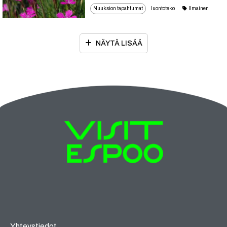
Nuuksion tapahtumat
luontoteko
Ilmainen
NÄYTÄ LISÄÄ
Yhteystiedot