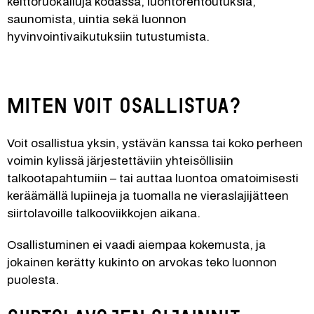
keittoruokailuja kodassa, luontorentoutuksia, 
saunomista, uintia sekä luonnon 
hyvinvointivaikutuksiin tutustumista.
Miten voit osallistua?
Voit osallistua yksin, ystävän kanssa tai koko perheen 
voimin kylissä järjestettäviin yhteisöllisiin 
talkootapahtumiin – tai auttaa luontoa omatoimisesti 
keräämällä lupiineja ja tuomalla ne vieraslajijätteen 
siirtolavoille talkooviikkojen aikana.
Osallistuminen ei vaadi aiempaa kokemusta, ja 
jokainen kerätty kukinto on arvokas teko luonnon 
puolesta.