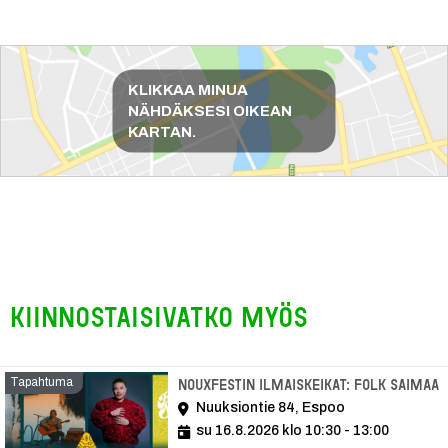
Reittiohjeet
KLIKKAA MINUA
NÄHDÄKSESI OIKEAN
KARTAN.
Kiinnostaisivatko myös
Tapahtuma
T
Nouxfestin ilmaiskeikat: Folk Saimaa
Nuuksiontie 84, Espoo
su 16.8.2026 klo 10:30 - 13:00