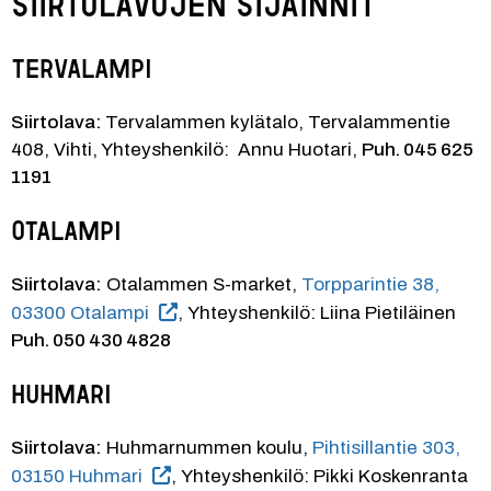
Siirtolavojen sijainnit
Tervalampi
Siirtolava: 
Tervalammen kylätalo, Tervalammentie 
408, Vihti, Yhteyshenkilö:  Annu Huotari, 
Puh. 045 625 
1191
Otalampi
Siirtolava:
 Otalammen S-market, 
Torpparintie 38, 
03300 Otalampi
, Yhteyshenkilö: Liina Pietiläinen 
Puh. 050 430 4828
Huhmari
Siirtolava:
 Huhmarnummen koulu, 
Pihtisillantie 303, 
03150 Huhmari
, Yhteyshenkilö: Pikki Koskenranta 