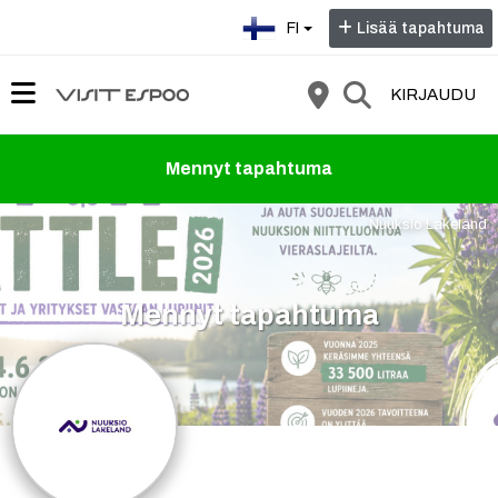
Valitse kieli:
FI
Lisää tapahtuma
KIRJAUDU
Mennyt tapahtuma
Nuuksio Lakeland
Mennyt tapahtuma