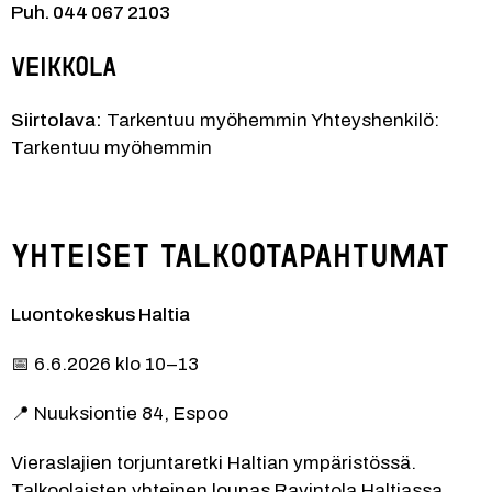
Puh. 044 067 2103
Veikkola
Siirtolava:
 Tarkentuu myöhemmin Yhteyshenkilö: 
Tarkentuu myöhemmin
Yhteiset talkootapahtumat
Luontokeskus Haltia
📅 6.6.2026 klo 10–13
📍 Nuuksiontie 84, Espoo
Vieraslajien torjuntaretki Haltian ympäristössä. 
Talkoolaisten yhteinen lounas Ravintola Haltiassa 