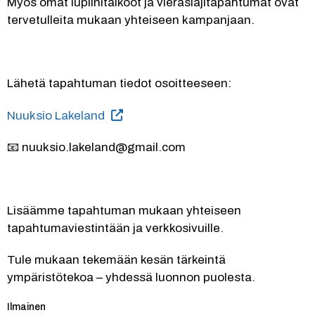
Myös omat lupiinitalkoot ja vieraslajitapahtumat ovat 
tervetulleita mukaan yhteiseen kampanjaan.
Lähetä tapahtuman tiedot osoitteeseen:
Nuuksio Lakeland
📧 nuuksio.lakeland@gmail.com
Lisäämme tapahtuman mukaan yhteiseen 
tapahtumaviestintään ja verkkosivuille.
Tule mukaan tekemään kesän tärkeintä 
ympäristötekoa – yhdessä luonnon puolesta.
Kategoria:
Ilmainen