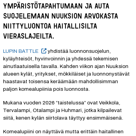
ympäristötapahtumaan ja auta 
suojelemaan Nuuksion arvokasta 
niittyluontoa haitallisilta 
vieraslajeilta.
LUPIN BATTLE
 yhdistää luonnonsuojelun, 
kyläyhteisöt, hyvinvoinnin ja yhdessä tekemisen 
ainutlaatuisella tavalla. Kahden viikon ajan Nuuksion 
alueen kylät, yritykset, mökkiläiset ja luonnonystävät 
haastavat toisensa keräämään mahdollisimman 
paljon komealupiinia pois luonnosta.
Mukana vuoden 2026 “taistelussa” ovat Veikkola, 
Tervalampi, Otalampi ja Huhmari, jotka kilpailevat 
siitä, kenen kylän siirtolava täyttyy ensimmäisenä.
Komealupiini on näyttävä mutta erittäin haitallinen 