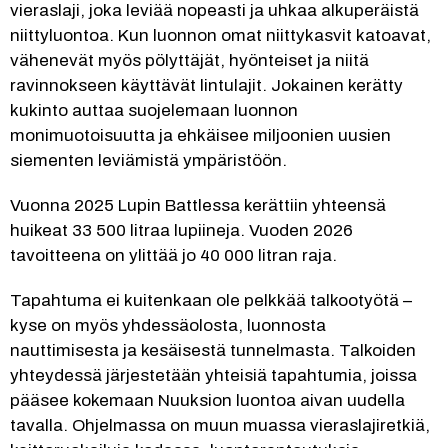
vieraslaji, joka leviää nopeasti ja uhkaa alkuperäistä 
niittyluontoa. Kun luonnon omat niittykasvit katoavat, 
vähenevät myös pölyttäjät, hyönteiset ja niitä 
ravinnokseen käyttävät lintulajit. Jokainen kerätty 
kukinto auttaa suojelemaan luonnon 
monimuotoisuutta ja ehkäisee miljoonien uusien 
siementen leviämistä ympäristöön.
Vuonna 2025 Lupin Battlessa kerättiin yhteensä 
huikeat 33 500 litraa lupiineja. Vuoden 2026 
tavoitteena on ylittää jo 40 000 litran raja.
Tapahtuma ei kuitenkaan ole pelkkää talkootyötä – 
kyse on myös yhdessäolosta, luonnosta 
nauttimisesta ja kesäisestä tunnelmasta. Talkoiden 
yhteydessä järjestetään yhteisiä tapahtumia, joissa 
pääsee kokemaan Nuuksion luontoa aivan uudella 
tavalla. Ohjelmassa on muun muassa vieraslajiretkiä, 