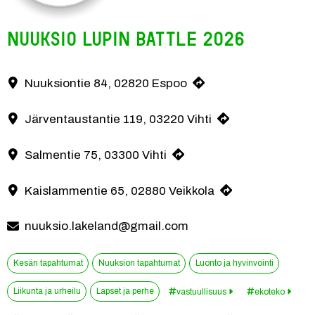
NUUKSIO LUPIN BATTLE 2026
Tule mukaan kesän yhteisöllisimpään ympäristötapahtumaan ja auta su
Nuuksiontie 84, 02820 Espoo
Yhteystiedot
Järventaustantie 119, 03220 Vihti
Salmentie 75, 03300 Vihti
Kaislammentie 65, 02880 Veikkola
nuuksio.lakeland@gmail.com
Kesän tapahtumat
Nuuksion tapahtumat
Luonto ja hyvinvointi
Liikunta ja urheilu
Lapset ja perhe
vastuullisuus
ekoteko