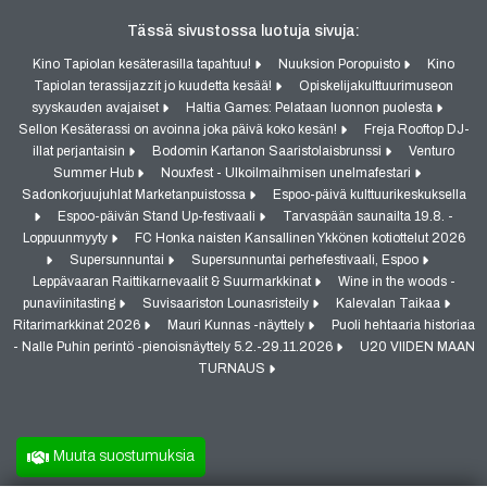
Tässä sivustossa luotuja sivuja:
Kino Tapiolan kesäterasilla tapahtuu!
Nuuksion Poropuisto
Kino
Tapiolan terassijazzit jo kuudetta kesää!
Opiskelijakulttuurimuseon
syyskauden avajaiset
Haltia Games: Pelataan luonnon puolesta
Sellon Kesäterassi on avoinna joka päivä koko kesän!
Freja Rooftop DJ-
illat perjantaisin
Bodomin Kartanon Saaristolaisbrunssi
Venturo
Summer Hub
Nouxfest - Ulkoilmaihmisen unelmafestari
Sadonkorjuujuhlat Marketanpuistossa
Espoo-päivä kulttuurikeskuksella
Espoo-päivän Stand Up-festivaali
Tarvaspään saunailta 19.8. -
Loppuunmyyty
FC Honka naisten Kansallinen Ykkönen kotiottelut 2026
Supersunnuntai
Supersunnuntai perhefestivaali, Espoo
Leppävaaran Raittikarnevaalit & Suurmarkkinat
Wine in the woods -
punaviinitasting
Suvisaariston Lounasristeily
Kalevalan Taikaa
Ritarimarkkinat 2026
Mauri Kunnas -näyttely
Puoli hehtaaria historiaa
- Nalle Puhin perintö -pienoisnäyttely 5.2.-29.11.2026
U20 VIIDEN MAAN
TURNAUS
Muuta suostumuksia