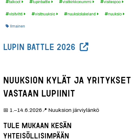
talkoot
lupinbattle
visitkirkkonummi
visitespoo
visitvihti
visitnuuksio
nuuksiolakeland
nuuksio
Kategoria:
Ilmainen
LUPIN BATTLE 2026
Nuuksion kylät ja yritykset 
vastaan lupiinit
📅 1.–14.6.2026📍 Nuuksion järviylänkö
Tule mukaan kesän 
yhteisöllisimpään 