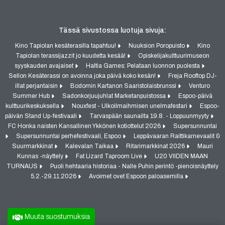
Tässä sivustossa luotuja sivuja:
Kino Tapiolan kesäterasilla tapahtuu!
Nuuksion Poropuisto
Kino
Tapiolan terassijazzit jo kuudetta kesää!
Opiskelijakulttuurimuseon
syyskauden avajaiset
Haltia Games: Pelataan luonnon puolesta
Sellon Kesäterassi on avoinna joka päivä koko kesän!
Freja Rooftop DJ-
illat perjantaisin
Bodomin Kartanon Saaristolaisbrunssi
Venturo
Summer Hub
Sadonkorjuujuhlat Marketanpuistossa
Espoo-päivä
kulttuurikeskuksella
Nouxfest - Ulkoilmaihmisen unelmafestari
Espoo-
päivän Stand Up-festivaali
Tarvaspään saunailta 19.8. - Loppuunmyyty
FC Honka naisten Kansallinen Ykkönen kotiottelut 2026
Supersunnuntai
Supersunnuntai perhefestivaali, Espoo
Leppävaaran Raittikarnevaalit &
Suurmarkkinat
Kalevalan Taikaa
Ritarimarkkinat 2026
Mauri
Kunnas -näyttely
Fat Lizard Taproom Live
U20 VIIDEN MAAN
TURNAUS
Puoli hehtaaria historiaa - Nalle Puhin perintö -pienoisnäyttely
5.2.-29.11.2026
Avoimet ovet Espoon paloasemilla
Muuta suostumuksia