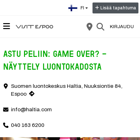
Valitse kieli:
FI
Lisää tapahtuma
KIRJAUDU
Astu peliin: Game Over? -
näyttely luontokadosta
Game Over? -näyttely kysyy, olemmeko jo häviämässä peliä vai onko 
Suomen luontokeskus Haltia, Nuuksiontie 84,
Yhteystiedot
Espoo
info@haltia.com
040 163 6200