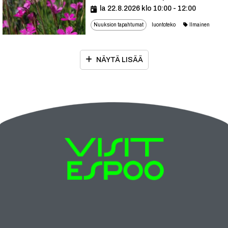
la 22.8.2026 klo 10:00 - 12:00
Nuuksion tapahtumat
luontoteko
Ilmainen
NÄYTÄ LISÄÄ