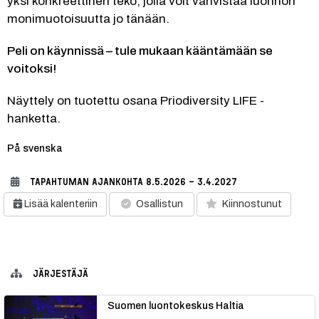
yksi konkreettinen teko, jolla voit vahvistaa luonnon 
monimuotoisuutta jo tänään.
Peli on käynnissä – tule mukaan kääntämään se 
voitoksi!
Näyttely on tuotettu osana Priodiversity LIFE -
hanketta.
Kategoria:
På svenska
TAPAHTUMAN AJANKOHTA
8.5.2026 - 3.4.2027
Lisää kalenteriin
Osallistun
Kiinnostunut
JÄRJESTÄJÄ
Suomen luontokeskus Haltia