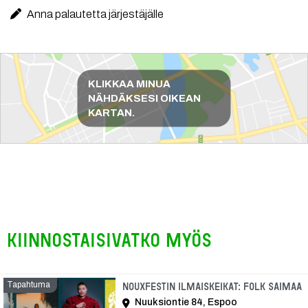
Anna palautetta järjestäjälle
Reittiohjeet
KLIKKAA MINUA
NÄHDÄKSESI OIKEAN
KARTAN.
Kiinnostaisivatko myös
Tapahtuma
T
Nouxfestin ilmaiskeikat: Folk Saimaa
Nuuksiontie 84, Espoo