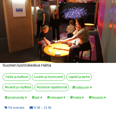
Suomen luontokeskus Haltia
Taide ja kulttuuri
Luonto ja hyvinvointi
Lapset ja perhe
Museot ja näyttelyt
Nuuksion tapahtumat
haltiacom
priodiversity
peli
videopeli
Haltia
Nuuksio
Kategoria:
Hinta:
På svenska
8.5€ – 13.5€