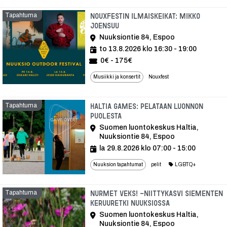
Tapahtuma
Nouxfestin ilmaiskeikat: Mikko
Joensuu
Nuuksiontie 84, Espoo
to 13.8.2026 klo 16:30 - 19:00
0€ - 175€
Musiikki ja konsertit
Nouxfest
Tapahtuma
Haltia Games: Pelataan luonnon
puolesta
Suomen luontokeskus Haltia,
Nuuksiontie 84, Espoo
la 29.8.2026 klo 07:00 - 15:00
Nuuksion tapahtumat
pelit
LGBTQ+
Tapahtuma
Nurmet veks! -niittykasvi siementen
keruuretki Nuuksiossa
Suomen luontokeskus Haltia,
Nuuksiontie 84, Espoo