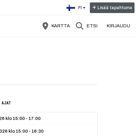
Valitse kieli:
FI
Lisää tapahtuma
KARTTA
ETSI
KIRJAUDU
ylmä ja märkä palkinto – nähään Täppärillä!
 AJAT
26 klo 15:00 - 17:00
2026 klo 15:00 - 16:30