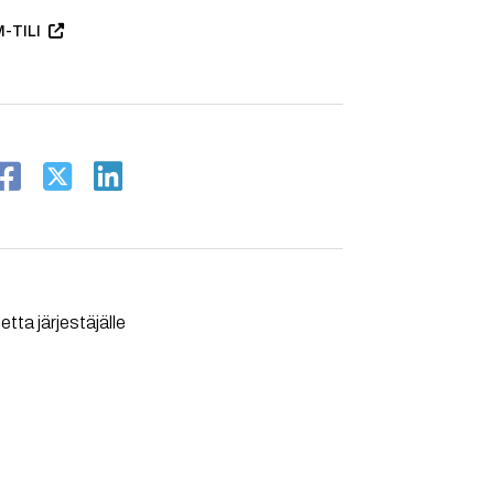
-TILI
tta järjestäjälle