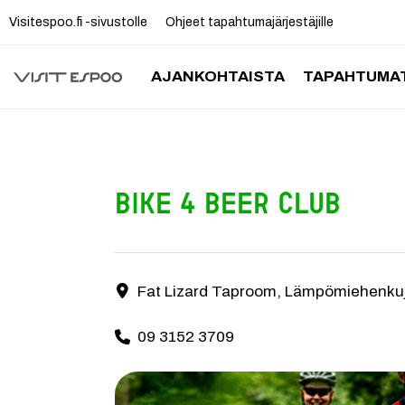
Visitespoo.fi -sivustolle
Ohjeet tapahtumajärjestäjille
AJANKOHTAISTA
TAPAHTUMAT
Bike 4 Beer Club
Bike 4 Beer Club on 2020 perustettu pyöräilevien o
Fat Lizard Taproom, Lämpömiehenkuj
Yhteystiedot
09 3152 3709