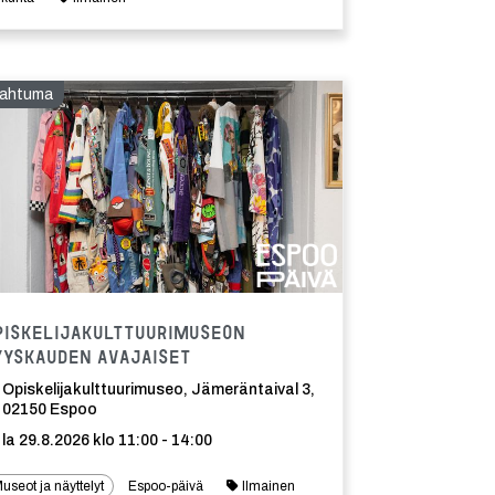
ahtuma
Tapahtuma
piskelijakulttuurimuseon
yyskauden avajaiset
Opiskelijakulttuurimuseo, Jämeräntaival 3,
02150 Espoo
la 29.8.2026 klo 11:00 - 14:00
useot ja näyttelyt
Espoo-päivä
Ilmainen