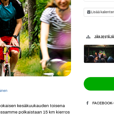
Lisää kalenter
JÄRJESTÄJÄ
egoria:
ainen
FACEBOOK-
Jokaisen kesäkuukauden toisena 
ssamme polkaistaan 15 km kierros 