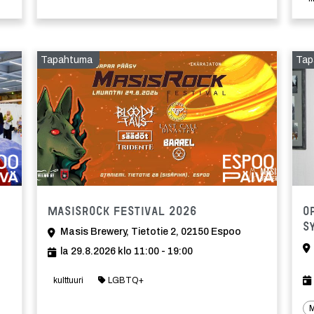
Tapahtuma
Tap
a
Tapahtuma
MasisRock Festival 2026
O
s
Masis Brewery, Tietotie 2, 02150 Espoo
la 29.8.2026 klo 11:00 - 19:00
kulttuuri
LGBTQ+
M