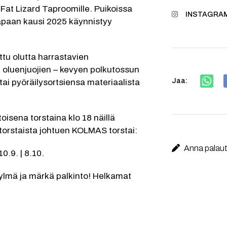
Fat Lizard Taproomille. Puikoissa 
INSTAGRAM
apaan kausi 2025 käynnistyy 
tu olutta harrastavien 
n oluenjuojien – kevyen polkutossun 
Jaa:
tai pyöräilysortsiensa materiaalista 
isena torstaina klo 18 näillä 
orstaista johtuen KOLMAS torstai:
Anna palaute
 10.9. | 8.10.
lmä ja märkä palkinto! Helkamat 