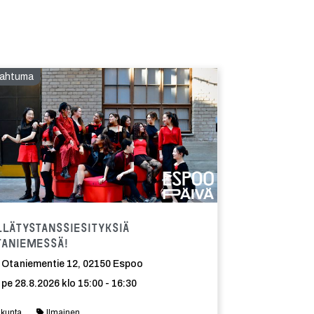
ahtuma
ma
Tapahtuma
llätystanssiesityksiä
taniemessä!
Otaniementie 12, 02150 Espoo
pe 28.8.2026 klo 15:00 - 16:30
iikunta
Ilmainen