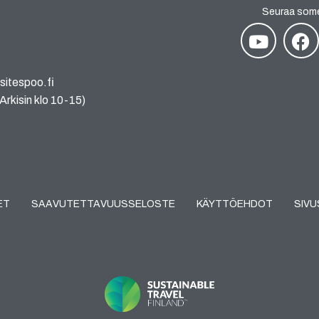
Seuraa som
sitespoo.fi
rkisin klo 10-15)
ET
SAAVUTETTAVUUSSELOSTE
KÄYTTÖEHDOT
SIV