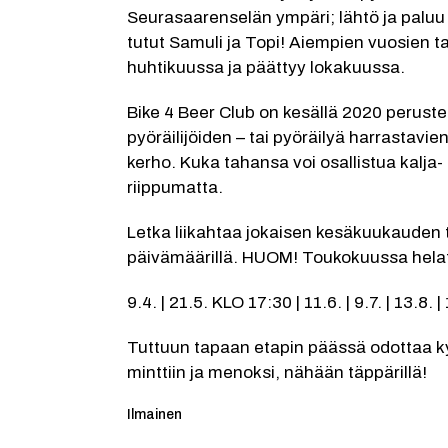
Seurasaarenselän ympäri; lähtö ja paluu 
tutut Samuli ja Topi! Aiempien vuosien t
huhtikuussa ja päättyy lokakuussa.
Bike 4 Beer Club on kesällä 2020 perustet
pyöräilijöiden – tai pyöräilyä harrastavie
kerho. Kuka tahansa voi osallistua kalja- 
riippumatta. 
Letka liikahtaa jokaisen kesäkuukauden to
päivämäärillä. HUOM! Toukokuussa helat
9.4. | 21.5. KLO 17:30 | 11.6. | 9.7. | 13.8. |
Tuttuun tapaan etapin päässä odottaa ky
minttiin ja menoksi, nähään täppärillä!
Kategoria:
Ilmainen