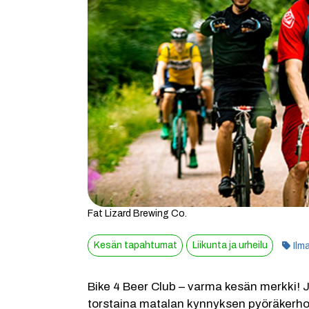
Fat Lizard Brewing Co.
Kat
Kesän tapahtumat
Liikunta ja urheilu
Ilm
Bike 4 Beer Club – varma kesän merkki! 
torstaina matalan kynnyksen pyöräkerho