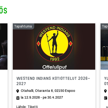
ös
Tapahtuma
Tap
Tapahtu
Westend Indians kotiottelut 2026-
Y
2027
O
Otahalli, Otaranta 6, 02150 Espoo
la 12.9.2026 - pe 30.4.2027
Lähde: Tiketti
l