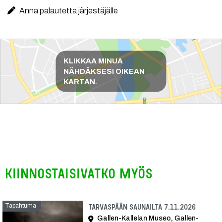
Anna palautetta järjestäjälle
Reittiohjeet
KLIKKAA MINUA
NÄHDÄKSESI OIKEAN
KARTAN.
Kiinnostaisivatko myös
Tapahtuma
Tapaht
Tarvaspään saunailta 7.11.2026
Gallen-Kallelan Museo, Gallen-