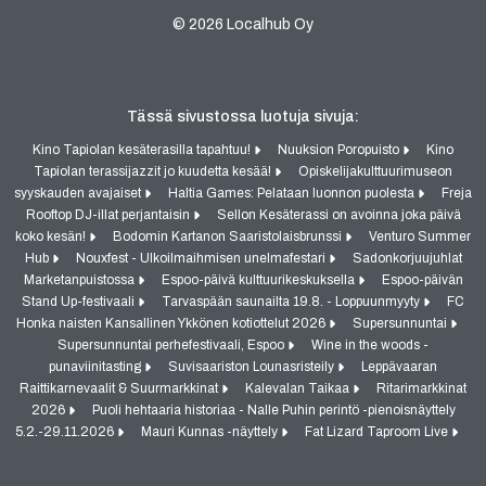
© 2026 Localhub Oy
Tässä sivustossa luotuja sivuja:
Kino Tapiolan kesäterasilla tapahtuu!
Nuuksion Poropuisto
Kino
Tapiolan terassijazzit jo kuudetta kesää!
Opiskelijakulttuurimuseon
syyskauden avajaiset
Haltia Games: Pelataan luonnon puolesta
Freja
Rooftop DJ-illat perjantaisin
Sellon Kesäterassi on avoinna joka päivä
koko kesän!
Bodomin Kartanon Saaristolaisbrunssi
Venturo Summer
Hub
Nouxfest - Ulkoilmaihmisen unelmafestari
Sadonkorjuujuhlat
Marketanpuistossa
Espoo-päivä kulttuurikeskuksella
Espoo-päivän
Stand Up-festivaali
Tarvaspään saunailta 19.8. - Loppuunmyyty
FC
Honka naisten Kansallinen Ykkönen kotiottelut 2026
Supersunnuntai
Supersunnuntai perhefestivaali, Espoo
Wine in the woods -
punaviinitasting
Suvisaariston Lounasristeily
Leppävaaran
Raittikarnevaalit & Suurmarkkinat
Kalevalan Taikaa
Ritarimarkkinat
2026
Puoli hehtaaria historiaa - Nalle Puhin perintö -pienoisnäyttely
5.2.-29.11.2026
Mauri Kunnas -näyttely
Fat Lizard Taproom Live