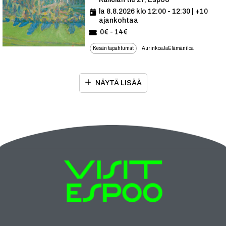
la 8.8.2026 klo 12:00 - 12:30
| +10
ajankohtaa
0€ - 14€
Kesän tapahtumat
AurinkoaJaElämäniloa
NÄYTÄ LISÄÄ