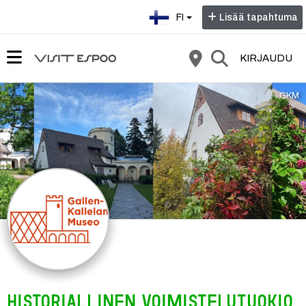
Valitse kieli:
FI
Lisää tapahtuma
KIRJAUDU
GKM
Historiallinen voimistelutuokio