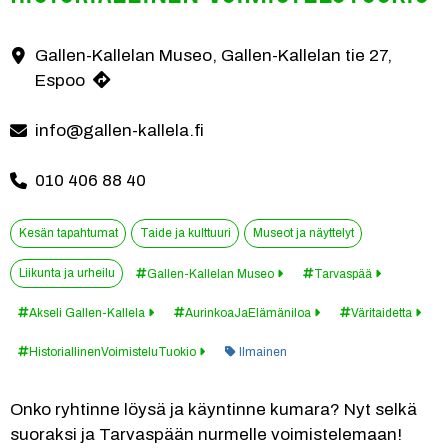
Gallen-Kallelan Museo, Gallen-Kallelan tie 27,
Yhteystiedot
Espoo
info@gallen-kallela.fi
010 406 88 40
Kesän tapahtumat
Taide ja kulttuuri
Museot ja näyttelyt
Liikunta ja urheilu
Gallen-Kallelan Museo
Tarvaspää
Akseli Gallen-Kallela
AurinkoaJaElämäniloa
Väritaidetta
Kategoria:
HistoriallinenVoimisteluTuokio
Ilmainen
Onko ryhtinne löysä ja käyntinne kumara? Nyt selkä 
suoraksi ja Tarvaspään nurmelle voimistelemaan!