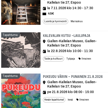
Kallelan tie 27, Espoo
la 7.11.2026 klo 14:30 - 17:30
49€
Luonto ja hyvinvointi
Marraskuu
Tapahtuma
Tapahtum
Kalevalan kutsu -laulupaja
Gallen-Kallelan Museo, Gallen-
Kallelan tie 27, Espoo
la 22.8.2026 klo 10:00 - 11:30
Taide ja kulttuuri
Työpaja
Ilmainen
Tapahtuma
Ta
Pukeudu väriin - Punainen 21.8.2026
Gallen-Kallelan Museo, Gallen-
Kallelan tie 27, Espoo
pe 21.8.2026 klo 08:00 - 15:00
Kesän tapahtumat
kesä
Ilmainen