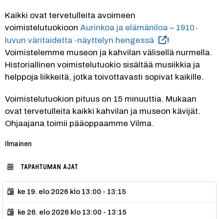
Kaikki ovat tervetulleita avoimeen 
voimistelutuokioon 
Aurinkoa ja elämäniloa – 1910-
luvun väritaidetta -näyttelyn hengessä
! 
Voimistelemme museon ja kahvilan välisellä nurmella. 
Historiallinen voimistelutuokio sisältää musiikkia ja 
helppoja liikkeitä, jotka toivottavasti sopivat kaikille.
Voimistelutuokion pituus on 15 minuuttia. Mukaan 
ovat tervetulleita kaikki kahvilan ja museon kävijät. 
Ohjaajana toimii pääoppaamme Vilma.
Kategoria:
Ilmainen
TAPAHTUMAN AJAT
ke 19. elo 2026 klo 13:00 - 13:15
ke 26. elo 2026 klo 13:00 - 13:15