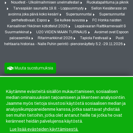
Nouxfest - Ulkoilmaihmisen unelmafestari
Ruokatapahtuma ja piknik
Tarvaspään saunailta 19.8. - Loppuunmyyty
Sellon Kesäterassi on
avoinna joka päivä koko kesän!
Supersunnuntai
Supersunnuntai
perhefestivaali, Espoo
Se kulkee suvussa
FC Honka naisten
Kansallinen Ykkönen kotiottelut 2026
Leppävaaran Raittikarnevaalit &
Suurmarkkinat
U20 VIIDEN MAAN TURNAUS
Avoimet ovet Espoon
paloasemilla
Ritarimarkkinat 2026
Tapiola Festivaali
Puoli
hehtaaria historiaa - Nalle Puhin perintö -pienoisnäyttely 5.2.-29.11.2026
Muuta suostumuksia
Käytämme evästeitä sisällön mukauttamiseen, sosiaalisen
Evästeet
median ominaisuuksien tarjoamiseen ja liikenteen analysointiin.
Jaamme myös tietoja sivustosi käytöstä sosiaalisen median ja
analyysikumppaneidemme kanssa, jotka saattavat yhdistää
sen muihin tietoihin, jotka olet antanut heille tai jotka he ovat
keränneet heidän palvelujensa käytöstä.
Lue lisää evästeiden käyttämisestä.