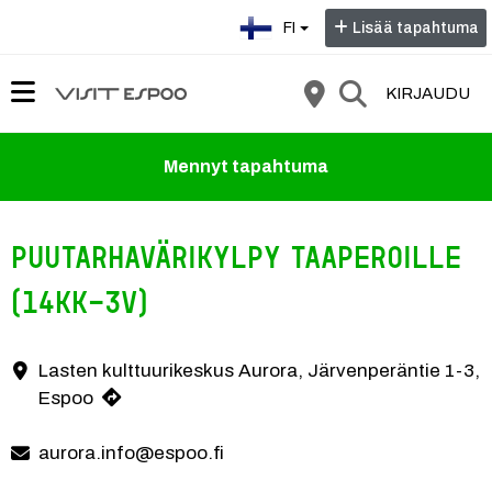
Valitse kieli:
FI
Lisää tapahtuma
KIRJAUDU
Mennyt tapahtuma
Puutarhavärikylpy taaperoille
(14kk-3v)
Lasten kulttuurikeskus Aurora, Järvenperäntie 1-3,
Yhteystiedot
Espoo
aurora.info@espoo.fi