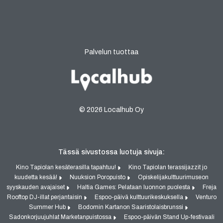
Palvelun tuottaa
© 2026 Localhub Oy
Tässä sivustossa luotuja sivuja:
Kino Tapiolan kesäterasilla tapahtuu!
Kino Tapiolan terassijazzit jo
kuudetta kesää!
Nuuksion Poropuisto
Opiskelijakulttuurimuseon
syyskauden avajaiset
Haltia Games: Pelataan luonnon puolesta
Freja
Rooftop DJ-illat perjantaisin
Espoo-päivä kulttuurikeskuksella
Venturo
Summer Hub
Bodomin Kartanon Saaristolaisbrunssi
Sadonkorjuujuhlat Marketanpuistossa
Espoo-päivän Stand Up-festivaali