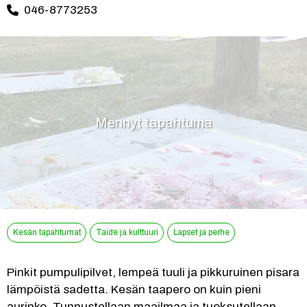
046-8773253
Mennyt tapahtuma
Kesän tapahtumat
Taide ja kulttuuri
Lapset ja perhe
Pinkit pumpulipilvet, lempeä tuuli ja pikkuruinen pisara 
lämpöistä sadetta. Kesän taapero on kuin pieni 
aurinko. Tunnustellaan maailmaa ja tuoksutellaan 