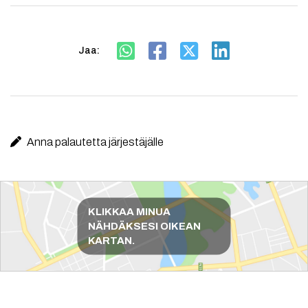
Jaa:
Anna palautetta järjestäjälle
Reittiohjeet
KLIKKAA MINUA
NÄHDÄKSESI OIKEAN
KARTAN.