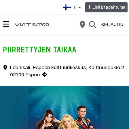
Valitse kieli:
FI
Lisää tapahtuma
KIRJAUDU
Piirrettyjen taikaa
Koko perheen Piirrettyjen taikaa -konsertti herättää eloon animaati
Louhisali, Espoon kulttuurikeskus, Kulttuuriaukio 2,
Yhteystiedot
02100 Espoo