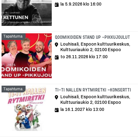
la 5.9.2026 klo 16:00
Tapahtuma
Tap
Qoomikoiden STAND UP -pikkujoulut
Louhisali, Espoon kulttuurikeskus,
Kulttuuriaukio 2, 02100 Espoo
to 26.11.2026 klo 17:00
Tapahtuma
Ta
Ti-Ti Nallen Rytmiretki -konsertti
Louhisali, Espoon kulttuurikeskus,
Kulttuuriaukio 2, 02100 Espoo
la 16.1.2027 klo 13:00