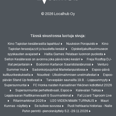
© 2026 Localhub Oy
Tässä sivustossa luotuja sivuja:
Kino Tapiolan kesäterasilla tapahtuu!
Nuuksion Poropuisto
Kino
Tapiolan terassijazzit jo kuudetta kesää!
Opiskelijakulttuurimuseon
syyskauden avajaiset
Haltia Games: Pelataan luonnon puolesta
Sellon Kesäterassi on avoinna joka päivä koko kesän!
Freja Rooftop DJ-
illat perjantaisin
Bodomin Kartanon Saaristolaisbrunssi
Venturo
Summer Hub
Sadonkorjuujuhlat Marketanpuistossa
Espoo-päivä
kulttuurikeskuksella
Nouxfest - Ulkoilmaihmisen unelmafestari
Espoo-
päivän Stand Up-festivaali
Tarvaspään saunailta 19.8. - Loppuunmyyty
Supersunnuntai
FC Honka naisten Kansallinen Ykkönen kotiottelut 2026
Supersunnuntai perhefestivaali, Espoo
Kalevalan Taikaa
Leppävaaran Raittikarnevaalit & Suurmarkkinat
Fat Lizard Taproom Live
Ritarimarkkinat 2026
U20 VIIDEN MAAN TURNAUS
Mauri
Kunnas -näyttely
Se kulkee suvussa
Puoli hehtaaria historiaa - Nalle
Puhin perintö -pienoisnäyttely 5.2.-29.11.2026