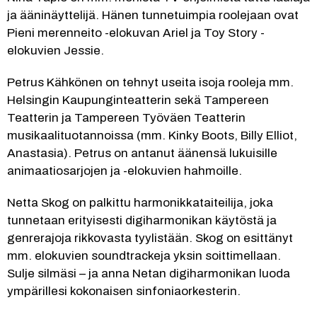
ja ääninäyttelijä. Hänen tunnetuimpia roolejaan ovat 
Pieni merenneito -elokuvan Ariel ja Toy Story -
elokuvien Jessie.
Petrus Kähkönen on tehnyt useita isoja rooleja mm. 
Helsingin Kaupunginteatterin sekä Tampereen 
Teatterin ja Tampereen Työväen Teatterin 
musikaalituotannoissa (mm. Kinky Boots, Billy Elliot, 
Anastasia). Petrus on antanut äänensä lukuisille 
animaatiosarjojen ja -elokuvien hahmoille.
Netta Skog on palkittu harmonikkataiteilija, joka 
tunnetaan erityisesti digiharmonikan käytöstä ja 
genrerajoja rikkovasta tyylistään. Skog on esittänyt 
mm. elokuvien soundtrackeja yksin soittimellaan. 
Sulje silmäsi – ja anna Netan digiharmonikan luoda 
ympärillesi kokonaisen sinfoniaorkesterin.