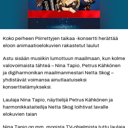
Koko perheen Piirrettyjen taikaa -konsertti herättää 
eloon animaatioelokuvien rakastetut laulut
Astu sisään musiikin lumottuun maailmaan, kun kolme 
valovoimaista tähteä – Nina Tapio, Petrus Kähkönen 
ja digiharmonikan maailmanmestari Netta Skog – 
yhdistävät voimansa ainutlaatuiseksi 
konserttielämykseksi.
Laulaja Nina Tapio, näyttelijä Petrus Kähkönen ja 
harmonikkataiteilija Netta Skog loihtivat lavalle 
elokuvien taian
Nina Tapio on mm. monista TV-ohjelmista tuttu laulaja 