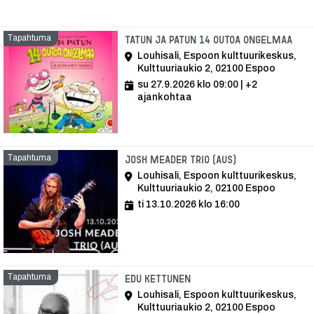
Tapahtuma
Tap
Tatun ja Patun 14 outoa ongelmaa
Louhisali, Espoon kulttuurikeskus,
Kulttuuriaukio 2, 02100 Espoo
su 27.9.2026 klo 09:00
| +2
ajankohtaa
Tapahtuma
Tapahtuma
Josh Meader Trio (AUS)
Louhisali, Espoon kulttuurikeskus,
Kulttuuriaukio 2, 02100 Espoo
ti 13.10.2026 klo 16:00
Tapahtuma
Tapahtuma
Edu Kettunen
Louhisali, Espoon kulttuurikeskus,
Kulttuuriaukio 2, 02100 Espoo