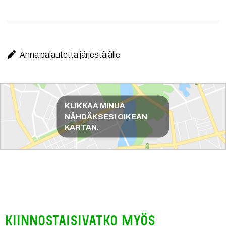
Anna palautetta järjestäjälle
Reittiohjeet
KLIKKAA MINUA
NÄHDÄKSESI OIKEAN
KARTAN.
Kiinnostaisivatko myös