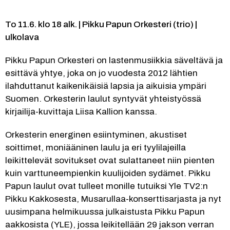
To 11.6. klo 18 alk. | Pikku Papun Orkesteri (trio) | 
ulkolava
Pikku Papun Orkesteri on lastenmusiikkia säveltävä ja 
esittävä yhtye, joka on jo vuodesta 2012 lähtien 
ilahduttanut kaikenikäisiä lapsia ja aikuisia ympäri 
Suomen. Orkesterin laulut syntyvät yhteistyössä 
kirjailija-kuvittaja Liisa Kallion kanssa.
Orkesterin energinen esiintyminen, akustiset 
soittimet, moniääninen laulu ja eri tyylilajeilla 
leikittelevät sovitukset ovat sulattaneet niin pienten 
kuin varttuneempienkin kuulijoiden sydämet. Pikku 
Papun laulut ovat tulleet monille tutuiksi Yle TV2:n 
Pikku Kakkosesta, Musarullaa-konserttisarjasta ja nyt 
uusimpana helmikuussa julkaistusta Pikku Papun 
aakkosista (YLE), jossa leikitellään 29 jakson verran 