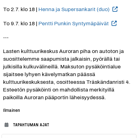
To 2.7. klo 18 | 
Henna ja Supersankarit (duo)
To 9.7. klo 18 | 
Pentti Punkin Syntymäpäivät
---
Lasten kulttuurikeskus Auroran piha on autoton ja 
suosittelemme saapumista jalkaisin, pyörällä tai 
julkisilla kulkuvälineillä. Maksuton pysäköintialue 
sijaitsee lyhyen kävelymatkan päässä 
kulttuurikeskuksesta, osoitteessa Träskändanristi 4. 
Esteetön pysäköinti on mahdollista merkityillä 
paikoilla Auroran pääportin läheisyydessä.
Kategoria:
Ilmainen
TAPAHTUMAN AJAT