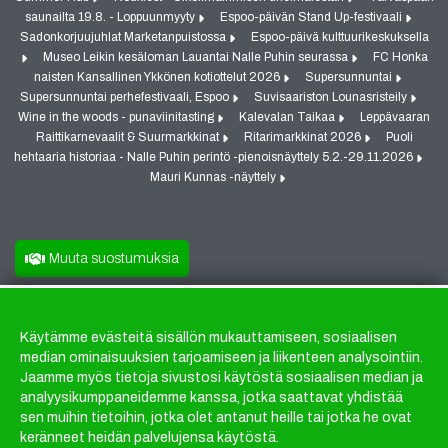
saunailta 19.8. - Loppuunmyyty
Espoo-päivän Stand Up-festivaali
Sadonkorjuujuhlat Marketanpuistossa
Espoo-päivä kulttuurikeskuksella
Museo Leikin kesäloman Lauantai Nalle Puhin seurassa
FC Honka
naisten Kansallinen Ykkönen kotiottelut 2026
Supersunnuntai
Supersunnuntai perhefestivaali, Espoo
Suvisaariston Lounasristeily
Wine in the woods - punaviinitasting
Kalevalan Taikaa
Leppävaaran
Raittikarnevaalit & Suurmarkkinat
Ritarimarkkinat 2026
Puoli
hehtaaria historiaa - Nalle Puhin perintö -pienoisnäyttely 5.2.-29.11.2026
Mauri Kunnas -näyttely
Muuta suostumuksia
Käytämme evästeitä sisällön mukauttamiseen, sosiaalisen
Evästeet
median ominaisuuksien tarjoamiseen ja liikenteen analysointiin.
Jaamme myös tietoja sivustosi käytöstä sosiaalisen median ja
analyysikumppaneidemme kanssa, jotka saattavat yhdistää
sen muihin tietoihin, jotka olet antanut heille tai jotka he ovat
keränneet heidän palvelujensa käytöstä.