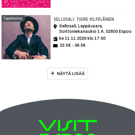
Tapahtuma
Tapahtu
Sellosali: Tuure Kilpeläinen
Sellosali, Leppävaara,
Soittoniekanaukio 1 A, 02600 Espoo
ke 11.11.2026 klo 17:00
32.5€ - 36.5€
NÄYTÄ LISÄÄ