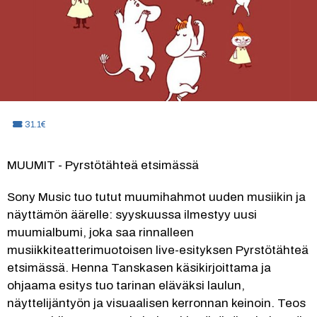
Hinta:
31.1€
MUUMIT - Pyrstötähteä etsimässä
Sony Music tuo tutut muumihahmot uuden musiikin ja 
näyttämön äärelle: syyskuussa ilmestyy uusi 
muumialbumi, joka saa rinnalleen 
musiikkiteatterimuotoisen live-esityksen Pyrstötähteä 
etsimässä. Henna Tanskasen käsikirjoittama ja 
ohjaama esitys tuo tarinan eläväksi laulun, 
näyttelijäntyön ja visuaalisen kerronnan keinoin. Teos 