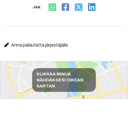
Jaa:
Anna palautetta järjestäjälle
Reittiohjeet
KLIKKAA MINUA
NÄHDÄKSESI OIKEAN
KARTAN.