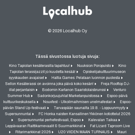
© 2026 Localhub Oy
Tässä sivustossa luotuja sivuja:
Kino Tapiolan kesäterasilla tapahtuu!
Nuuksion Poropuisto
Kino
Tapiolan terassijazzit jo kuudetta kesää!
Opiskelijakulttuurimuseon
syyskauden avajaiset
Haltia Games: Pelataan luonnon puolesta
Sellon Kesäterassi on avoinna joka päivä koko kesän!
Freja Rooftop DJ-
illat perjantaisin
Bodomin Kartanon Saaristolaisbrunssi
Venturo
Summer Hub
Sadonkorjuujuhlat Marketanpuistossa
Espoo-päivä
kulttuurikeskuksella
Nouxfest - Ulkoilmaihmisen unelmafestari
Espoo-
päivän Stand Up-festivaali
Tarvaspään saunailta 19.8. - Loppuunmyyty
Supersunnuntai
FC Honka naisten Kansallinen Ykkönen kotiottelut 2026
Supersunnuntai perhefestivaali, Espoo
Kalevalan Taikaa
Leppävaaran Raittikarnevaalit & Suurmarkkinat
Fat Lizard Taproom Live
Ritarimarkkinat 2026
U20 VIIDEN MAAN TURNAUS
Mauri