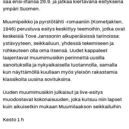
saa ensi-iltansa 29.9. ja jatkaa kiertävänä esityksenä 
ympäri Suomen.
Muumipeikko ja pyrstötähti -romaaniin (Kometjakten, 
1946) perustuva esitys keskittyy teemoihin, jotka ovat 
keskeisiä Tove Janssonin alkuperäisissä tarinoissa: 
ystävyyteen, seikkailuun, yhdessä tekemiseen ja 
rohkeuteen olla oma itsensä. Uudet kappaleet 
laajentavat muumimusiikin perinnettä uusilla 
sanoituksilla ja nykyaikaisella tuotannolla, samalla 
kun näyttämöllä kuullaan myös yleisön rakastamia 
klassikoita uusina sovituksina.
Uuden muumimusiikin julkaisut ja live-esitys 
muodostavat kokonaisuuden, joka kutsuu niin lapset 
kuin aikuisetkin mukaan Muumilaakson seikkailuihin.
Kesto 1 h