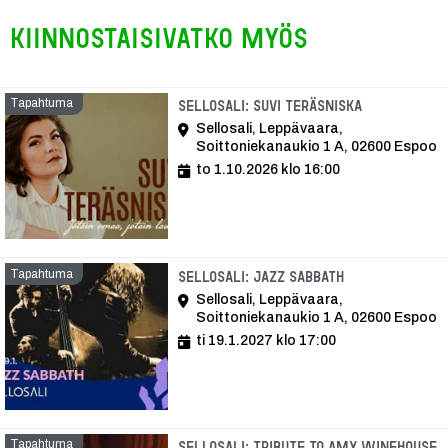
Kiinnostaisivatko myös
Tapahtuma
Tapahtuma
Sellosali: Suvi Teräsniska
Sellosali, Leppävaara,
Soittoniekanaukio 1 A, 02600 Espoo
to 1.10.2026 klo 16:00
Tapahtuma
Tapahtuma
Sellosali: Jazz Sabbath
Sellosali, Leppävaara,
Soittoniekanaukio 1 A, 02600 Espoo
ti 19.1.2027 klo 17:00
Tapahtuma
T
Sellosali: Tribute to Amy Winehouse