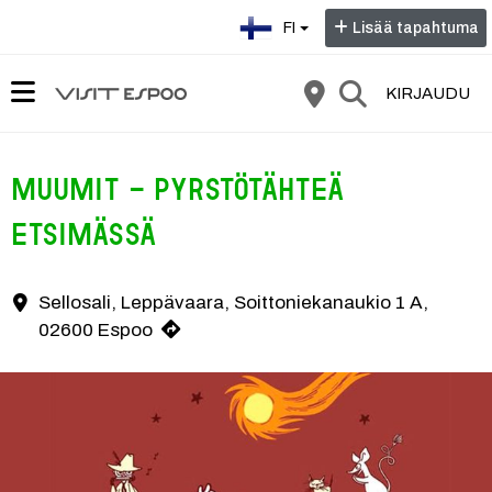
Valitse kieli:
FI
Lisää tapahtuma
KIRJAUDU
MUUMIT - Pyrstötähteä
etsimässä
Sony Music tuo tutut muumihahmot uuden musiikin ja näyttämön äärel
Sellosali, Leppävaara, Soittoniekanaukio 1 A,
Yhteystiedot
02600 Espoo