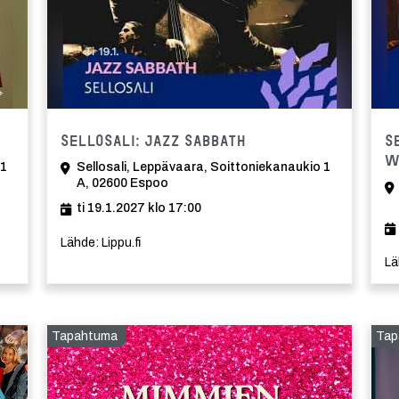
ma
Tapahtuma
Sellosali: Jazz Sabbath
S
W
 1
Sellosali, Leppävaara, Soittoniekanaukio 1
A, 02600 Espoo
ti 19.1.2027 klo 17:00
Lähde: Lippu.fi
Lä
Tapahtuma
Tap