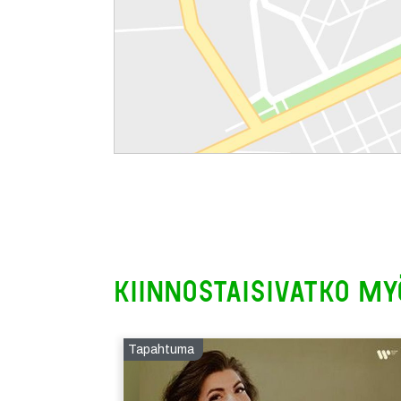
Kiinnostaisivatko my
Tapahtuma