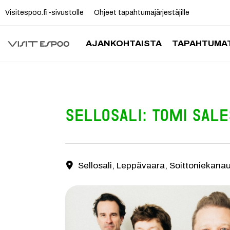
Visitespoo.fi -sivustolle
Ohjeet tapahtumajärjestäjille
AJANKOHTAISTA
TAPAHTUMAT
Sellosali: Tomi Sal
Rumpali Tomi Salesvuon East Funk Attack on neljä 
Sellosali, Leppävaara, Soittoniekana
Yhteystiedot