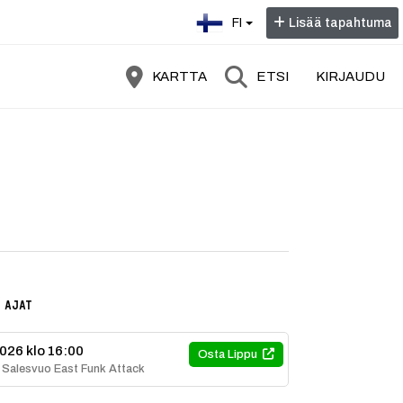
Valitse kieli:
FI
Lisää tapahtuma
KARTTA
ETSI
KIRJAUDU
ee bändin kanssa erityiseen ystävien iltaan musiikin monitoimimies Sa
 AJAT
2026 klo 16:00
Osta Lippu
i Salesvuo East Funk Attack