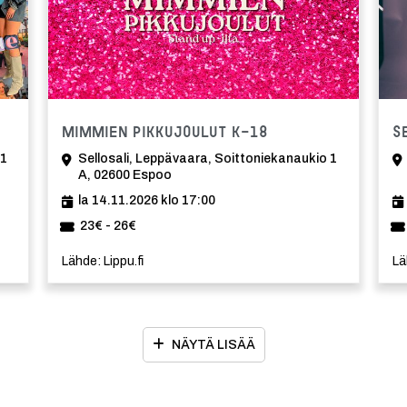
Tapahtuma
Mimmien pikkujoulut K-18
S
 1
Sellosali, Leppävaara, Soittoniekanaukio 1
A, 02600 Espoo
la 14.11.2026 klo 17:00
23€ - 26€
Lähde: Lippu.fi
Lä
NÄYTÄ LISÄÄ