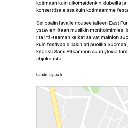
kotimaan kuin ulkomaidenkin klubeilla ja t
konserttisaleissa kuin kotimaamme festar
Sellosalin lavalle nousee jälleen East Fu
ystävien iltaan musiikin monitoimimies, 
ilta irti -teeman keikat saivat mainion suos
kuin festivaaleillakin eri puolilla Suomea
kitaristi Sami Pitkämenn suuri yleisö tu
ohjelmasta.
Lähde: Lippu.fi
Reittiohjeet