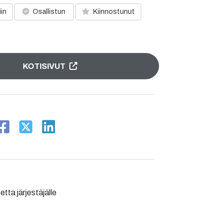
iin
Osallistun
Kiinnostunut
KOTISIVUT
tta järjestäjälle