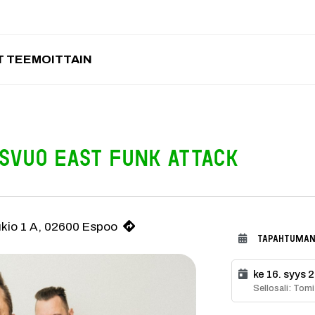
 TEEMOITTAIN
esvuo East Funk Attack
albumia julkaissut funk-paahtimo Helsingistä. Sellosalin lavalle nous
ukio 1 A, 02600 Espoo
TAPAHTUMAN
ke 16. syys 
Sellosali: Tom