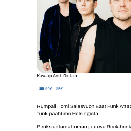
Kuvaaja Antti Rintala
Hinta:
20€ – 25€
Rumpali Tomi Salesvuon East Funk Attack
funk-paahtimo Helsingistä.
Periksiantamattoman juureva Rock-henkin