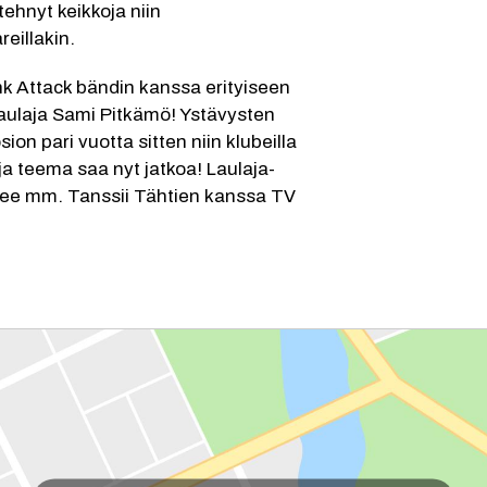
ehnyt keikkoja niin 
eillakin.
nk Attack bändin kanssa erityiseen 
laulaja Sami Pitkämö! Ystävysten 
ion pari vuotta sitten niin klubeilla 
 ja teema saa nyt jatkoa! Laulaja-
ntee mm. Tanssii Tähtien kanssa TV 