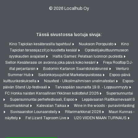
© 2026 Localhub Oy
Tässä sivustossa luotuja sivuja:
Kino Tapiolan kesäterasilla tapahtuu!
Nuuksion Poropuisto
Kino
Tapiolan terassijazzit jo kuudetta kesää!
Opiskelijakulttuurimuseon
syyskauden avajaiset
Haltia Games: Pelataan luonnon puolesta
Sellon Kesäterassi on avoinna joka päivä koko kesän!
Freja Rooftop DJ-
illat perjantaisin
Bodomin Kartanon Saaristolaisbrunssi
Venturo
Summer Hub
Sadonkorjuujuhlat Marketanpuistossa
Espoo-päivä
kulttuurikeskuksella
Nouxfest - Ulkoilmaihmisen unelmafestari
Espoo-
päivän Stand Up-festivaali
Tarvaspään saunailta 19.8. - Loppuunmyyty
FC Honka naisten Kansallinen Ykkönen kotiottelut 2026
Supersunnuntai
Supersunnuntai perhefestivaali, Espoo
Leppävaaran Raittikarnevaalit &
Suurmarkkinat
Kalevalan Taikaa
Wine in the woods - punaviinitasting
Suvisaariston Lounasristeily
Ritarimarkkinat 2026
Mauri Kunnas -
näyttely
Fat Lizard Taproom Live
U20 VIIDEN MAAN TURNAUS