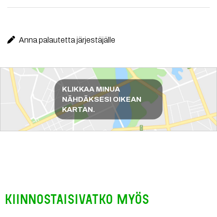
Anna palautetta järjestäjälle
Reittiohjeet
KLIKKAA MINUA
NÄHDÄKSESI OIKEAN
KARTAN.
Kiinnostaisivatko myös