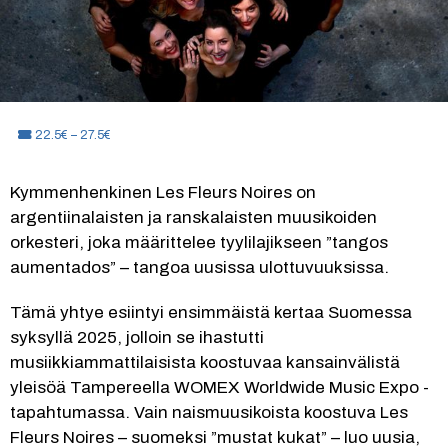
Hinta:
22.5€ – 27.5€
Kymmenhenkinen Les Fleurs Noires on 
argentiinalaisten ja ranskalaisten muusikoiden 
orkesteri, joka määrittelee tyylilajikseen ”tangos 
aumentados” – tangoa uusissa ulottuvuuksissa.
Tämä yhtye esiintyi ensimmäistä kertaa Suomessa 
syksyllä 2025, jolloin se ihastutti 
musiikkiammattilaisista koostuvaa kansainvälistä 
yleisöä Tampereella WOMEX Worldwide Music Expo -
tapahtumassa. Vain naismuusikoista koostuva Les 
Fleurs Noires – suomeksi ”mustat kukat” – luo uusia, 