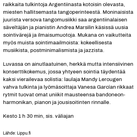
raikkaita tulkintoja Argentiinasta kotoisin olevasta, 
miesten hallitsemasta tangoperinteestä. Moninaisista 
juurista versova tangomusiikki saa argentiinalaisen 
säveltäjän ja pianistin Andrea Marsilin käsissä uusia 
sointivärejä ja ilmaisumuotoja. Mukana on vaikutteita 
myös muista sointimaailmoista: kokeellisesta 
musiikista, postminimalismista ja jazzista.
Luvassa on ainutlaatuinen, herkkä mutta intensiivinen 
konserttikokemus, jossa yhtyeen sointia täydentää 
kaksi vierailevaa solistia: laulaja Mandy Lerougen 
vahva tulkinta ja lyömäsoittaja Vanesa Garcían rikkaat 
rytmit tuovat omat uniikit mausteensa bandoneon-
harmonikan, pianon ja jousisoitinten rinnalle.
Kesto 1 h 30 min, sis. väliajan
Lähde: Lippu.fi