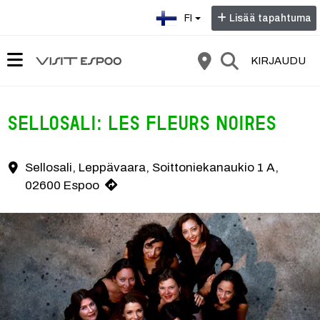
Valitse kieli:
FI
Lisää tapahtuma
KIRJAUDU
Sellosali: Les Fleurs Noires
Sellosali, Leppävaara, Soittoniekanaukio 1 A,
Yhteystiedot
02600 Espoo