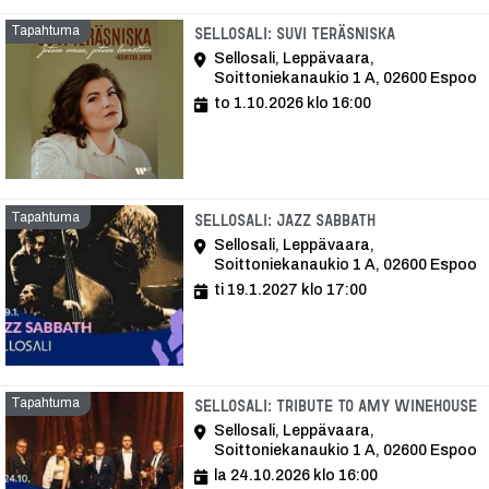
Tapahtuma
Tapahtuma
Sellosali: Suvi Teräsniska
Sellosali, Leppävaara,
Soittoniekanaukio 1 A, 02600 Espoo
to 1.10.2026 klo 16:00
Tapahtuma
Tapahtuma
Sellosali: Jazz Sabbath
Sellosali, Leppävaara,
Soittoniekanaukio 1 A, 02600 Espoo
ti 19.1.2027 klo 17:00
Tapahtuma
T
Sellosali: Tribute to Amy Winehouse
Sellosali, Leppävaara,
Soittoniekanaukio 1 A, 02600 Espoo
la 24.10.2026 klo 16:00