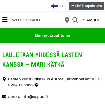
Valitse kieli:
FI
Lisää tapahtuma
KIRJAUDU
Mennyt tapahtuma
Lauletaan yhdessä lasten
kanssa - Mari Kätkä
Lasten kulttuurikeskus Aurora, Järvenperäntie 1 3,
Yhteystiedot
02940 Espoo
aurora.info@espoo.fi