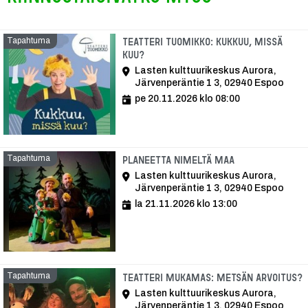
Tapahtuma
Teatteri Tuomikko: Kukkuu, missä
kuu?
Lasten kulttuurikeskus Aurora,
Järvenperäntie 1 3, 02940 Espoo
pe 20.11.2026 klo 08:00
Tapahtuma
Tapahtuma
Planeetta nimeltä Maa
Lasten kulttuurikeskus Aurora,
Järvenperäntie 1 3, 02940 Espoo
la 21.11.2026 klo 13:00
Tapahtuma
T
Teatteri Mukamas: Metsän arvoitus?
Lasten kulttuurikeskus Aurora,
Järvenperäntie 1 3, 02940 Espoo