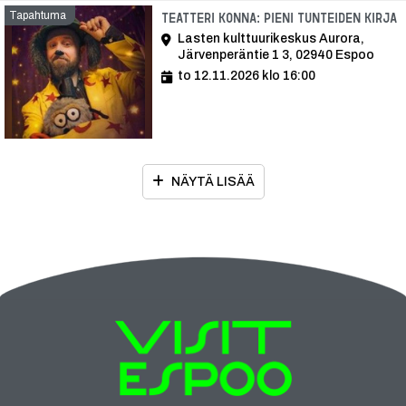
Tapahtuma
T
Teatteri Konna: Pieni tunteiden kirja
Lasten kulttuurikeskus Aurora,
Järvenperäntie 1 3, 02940 Espoo
to 12.11.2026 klo 16:00
NÄYTÄ LISÄÄ