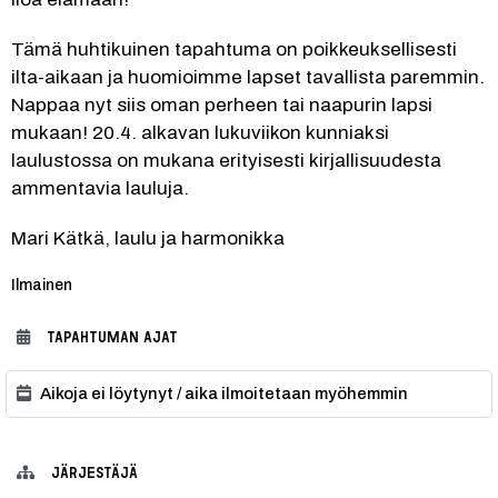
Tämä huhtikuinen tapahtuma on poikkeuksellisesti 
ilta-aikaan ja huomioimme lapset tavallista paremmin. 
Nappaa nyt siis oman perheen tai naapurin lapsi 
mukaan! 20.4. alkavan lukuviikon kunniaksi 
laulustossa on mukana erityisesti kirjallisuudesta 
ammentavia lauluja.
Mari Kätkä, laulu ja harmonikka 
Kategoria:
Ilmainen
TAPAHTUMAN AJAT
Aikoja ei löytynyt / aika ilmoitetaan myöhemmin
JÄRJESTÄJÄ