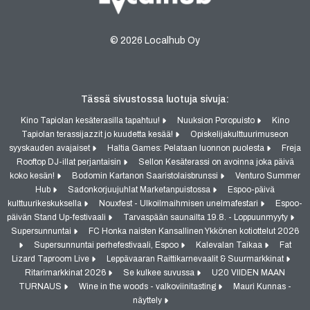
© 2026 Localhub Oy
Tässä sivustossa luotuja sivuja:
Kino Tapiolan kesäterasilla tapahtuu!
Nuuksion Poropuisto
Kino
Tapiolan terassijazzit jo kuudetta kesää!
Opiskelijakulttuurimuseon
syyskauden avajaiset
Haltia Games: Pelataan luonnon puolesta
Freja
Rooftop DJ-illat perjantaisin
Sellon Kesäterassi on avoinna joka päivä
koko kesän!
Bodomin Kartanon Saaristolaisbrunssi
Venturo Summer
Hub
Sadonkorjuujuhlat Marketanpuistossa
Espoo-päivä
kulttuurikeskuksella
Nouxfest - Ulkoilmaihmisen unelmafestari
Espoo-
päivän Stand Up-festivaali
Tarvaspään saunailta 19.8. - Loppuunmyyty
Supersunnuntai
FC Honka naisten Kansallinen Ykkönen kotiottelut 2026
Supersunnuntai perhefestivaali, Espoo
Kalevalan Taikaa
Fat
Lizard Taproom Live
Leppävaaran Raittikarnevaalit & Suurmarkkinat
Ritarimarkkinat 2026
Se kulkee suvussa
U20 VIIDEN MAAN
TURNAUS
Wine in the woods - valkoviinitasting
Mauri Kunnas -
näyttely