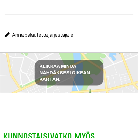
Anna palautetta järjestäjälle
Reittiohjeet
KLIKKAA MINUA
NÄHDÄKSESI OIKEAN
KARTAN.
Kiinnostaisivatko myös