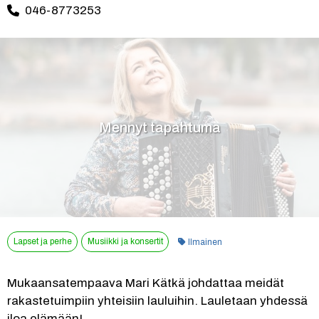
046-8773253
Mennyt tapahtuma
Kategoria:
Lapset ja perhe
Musiikki ja konsertit
Ilmainen
Mukaansatempaava Mari Kätkä johdattaa meidät 
rakastetuimpiin yhteisiin lauluihin. Lauletaan yhdessä 
iloa elämään!