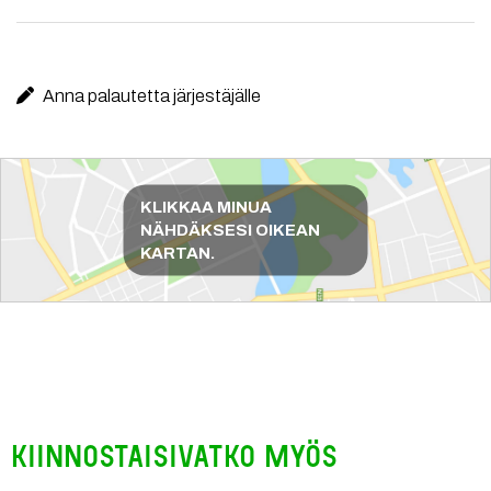
Anna palautetta järjestäjälle
Reittiohjeet
KLIKKAA MINUA
NÄHDÄKSESI OIKEAN
KARTAN.
Kiinnostaisivatko myös