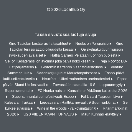
© 2026 Localhub Oy
Tässä sivustossa luotuja sivuja:
Kino Tapiolan kesäterasilla tapahtuu!
Nuuksion Poropuisto
Kino
Tapiolan terassijazzit jo kuudetta kesää!
Opiskelijakulttuurimuseon
syyskauden avajaiset
Haltia Games: Pelataan luonnon puolesta
Sellon Kesäterassi on avoinna joka päivä koko kesän!
Freja Rooftop DJ-
illat perjantaisin
Bodomin Kartanon Saaristolaisbrunssi
Venturo
Summer Hub
Sadonkorjuujuhlat Marketanpuistossa
Espoo-päivä
kulttuurikeskuksella
Nouxfest - Ulkoilmaihmisen unelmafestari
Espoo-
päivän Stand Up-festivaali
Tarvaspään saunailta 19.8. - Loppuunmyyty
Supersunnuntai
FC Honka naisten Kansallinen Ykkönen kotiottelut 2026
Supersunnuntai perhefestivaali, Espoo
Fat Lizard Taproom Live
Kalevalan Taikaa
Leppävaaran Raittikarnevaalit & Suurmarkkinat
Se
kulkee suvussa
Wine in the woods - valkoviinitasting
Ritarimarkkinat
2026
U20 VIIDEN MAAN TURNAUS
Mauri Kunnas -näyttely