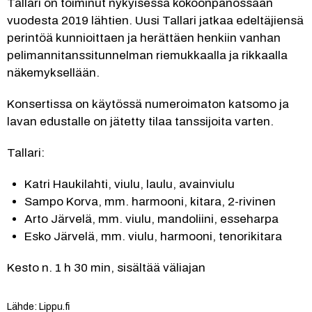
Tallari on toiminut nykyisessä kokoonpanossaan 
vuodesta 2019 lähtien. Uusi Tallari jatkaa edeltäjiensä 
perintöä kunnioittaen ja herättäen henkiin vanhan 
pelimannitanssitunnelman riemukkaalla ja rikkaalla 
näkemyksellään.
Konsertissa on käytössä numeroimaton katsomo ja 
lavan edustalle on jätetty tilaa tanssijoita varten.
Tallari:
Katri Haukilahti, viulu, laulu, avainviulu
Sampo Korva, mm. harmooni, kitara, 2-rivinen
Arto Järvelä, mm. viulu, mandoliini, esseharpa
Esko Järvelä, mm. viulu, harmooni, tenorikitara
Kesto n. 1 h 30 min, sisältää väliajan
Lähde: Lippu.fi