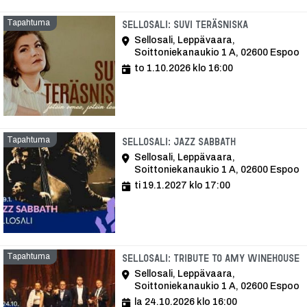
Tapahtuma
Tapahtuma
Sellosali: Suvi Teräsniska
Sellosali, Leppävaara,
Soittoniekanaukio 1 A, 02600 Espoo
to 1.10.2026 klo 16:00
Tapahtuma
Tapahtuma
Sellosali: Jazz Sabbath
Sellosali, Leppävaara,
Soittoniekanaukio 1 A, 02600 Espoo
ti 19.1.2027 klo 17:00
Tapahtuma
T
Sellosali: Tribute to Amy Winehouse
Sellosali, Leppävaara,
Soittoniekanaukio 1 A, 02600 Espoo
la 24.10.2026 klo 16:00