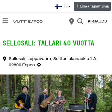
Valitse kieli:
FI
Lisää tapahtuma
KIRJAUDU
Sellosali: Tallari 40 vuotta
Sellosali, Leppävaara, Soittoniekanaukio 1 A,
Yhteystiedot
02600 Espoo