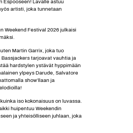
n Espooseen! Lavalle astuu 
s artisti, joka tunnetaan 
n Weekend Festival 2026 julkaisi 
lmäksi.
ten Martin Garrix, joka tuo 
Bassjackers tarjoavat vauhtia ja 
stää hardstylen ystävät hyppimään 
alainen ylpeys Darude, Salvatore 
ttomalla show’llaan ja 
lodioilla!
, kuinka iso kokonaisuus on luvassa. 
 kaikki huipentuu Weekendin 
een ja yhteisölliseen juhlaan, joka 