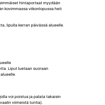
nsimmäiset hintaportaat myydään 
än kovimmassa viikonlopussa heti 
ta, lipulla kerran päivässä alueelle.
lueelle
etta. Liput luetaan suoraan 
 alueelle.
la voi poistua ja palata takaisin 
vaalin viimeistä tuntia).