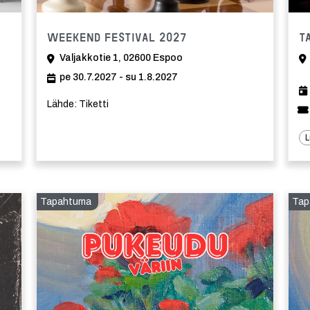
Tapahtuma
Tapahtuma
Weekend Festival 2027
T
Valjakkotie 1, 02600 Espoo
o
pe 30.7.2027 - su 1.8.2027
Lähde: Tiketti
L
Tapahtuma
Tap