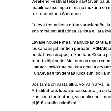
Weekend Festival tekee näyttävän paluu
maailman isoimpia nimiä ja mukana on myö
rakkaudestaan Suomeen.
Tuleva festarikesä ottaa varaslähdön, ku
ensimmäiset artistinsa, ja lista ei jätä ky
Lavalle nousee maailmanluokan tähtiä, ku
mukanaan jättihittien paraatin. R3HAB ja 
nostattavia droppeja, kun taas Coone pi
tauotta läpi setin. Mukana on myös suom
Ganacci sekoittaa pakkaa omalla arvaama
Tungevaag täydentää julkaisun isoilla me
Jos tämä on vasta alku, voi vain arvailla
Artistikattaus lupaa jotain suurta, ja se
ikoniseen tuotantoon, visuaaliseen ilmees
ei jätä ketään kylmäksi.