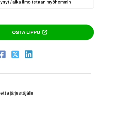
ytynyt / aika ilmoitetaan myöhemmin
OSTA LIPPU
tta järjestäjälle