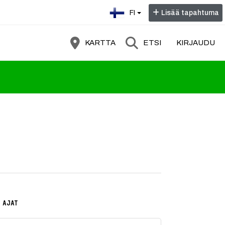
Valitse kieli:
FI
Lisää tapahtuma
KARTTA
ETSI
KIRJAUDU
ukana on myös artisti, joka tunnet
 AJAT