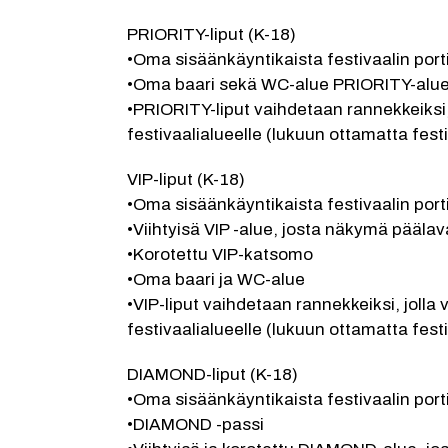
PRIORITY-liput (K-18)
•Oma sisäänkäyntikaista festivaalin port
•Oma baari sekä WC-alue PRIORITY-alue
•PRIORITY-liput vaihdetaan rannekkeiksi, j
festivaalialueelle (lukuun ottamatta festi
VIP-liput (K-18)
•Oma sisäänkäyntikaista festivaalin porti
•Viihtyisä VIP -alue, josta näkymä päälav
•Korotettu VIP-katsomo
•Oma baari ja WC-alue
•VIP-liput vaihdetaan rannekkeiksi, jolla v
festivaalialueelle (lukuun ottamatta festi
DIAMOND-liput (K-18)
•Oma sisäänkäyntikaista festivaalin port
•DIAMOND -passi