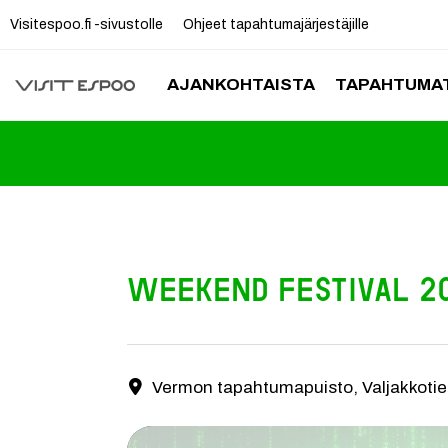
Visitespoo.fi -sivustolle
Ohjeet tapahtumajärjestäjille
AJANKOHTAISTA
TAPAHTUMAT
WEEKEND FESTIVAL 20
Weekend Festival 2026 Weekend Festival tekee näy
Vermon tapahtumapuisto, Valjakkotie
Yhteystiedot