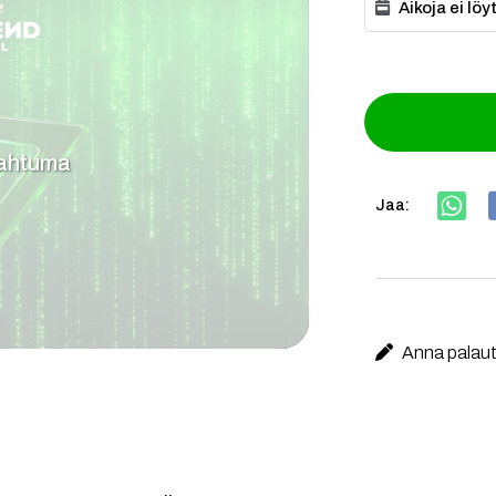
Aikoja ei lö
pahtuma
Jaa:
Anna palaute