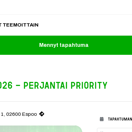
 TEEMOITTAIN
Mennyt tapahtuma
26 - PERJANTAI PRIORITY
ttävän paluun Espooseen! Lavalle astuu maailman isoimpia nimiä ja m
 1, 02600 Espoo
TAPAHTUMAN