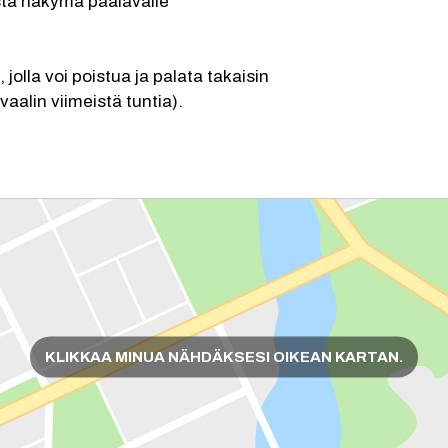
osta näkymä päälavalle
olla voi poistua ja palata takaisin 
vaalin viimeistä tuntia).
KLIKKAA MINUA NÄHDÄKSESI OIKEAN KARTAN.