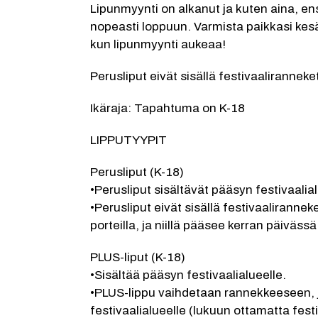
Lipunmyynti on alkanut ja kuten aina, e
nopeasti loppuun. Varmista paikkasi kes
kun lipunmyynti aukeaa!
Perusliput eivät sisällä festivaaliranneket
Ikäraja: Tapahtuma on K-18
LIPPUTYYPIT
Perusliput (K-18)
•Perusliput sisältävät pääsyn festivaalia
•Perusliput eivät sisällä festivaalirannek
porteilla, ja niillä pääsee kerran päivässä
PLUS-liput (K-18)
•Sisältää pääsyn festivaalialueelle.
•PLUS-lippu vaihdetaan rannekkeeseen, jol
festivaalialueelle (lukuun ottamatta festi