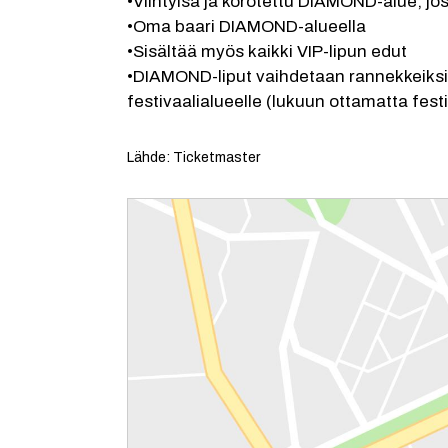
•Viihtyisä ja korotettu DIAMOND-alue, j
•Oma baari DIAMOND-alueella
•Sisältää myös kaikki VIP-lipun edut
•DIAMOND-liput vaihdetaan rannekkeiksi, j
festivaalialueelle (lukuun ottamatta festi
Lähde: Ticketmaster
Reittiohjeet