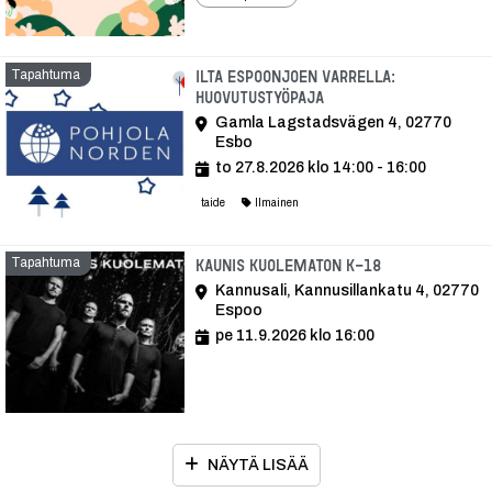
Tapahtuma
Ilta Espoonjoen varrella:
Huovutustyöpaja
Gamla Lagstadsvägen 4, 02770
Esbo
to 27.8.2026 klo 14:00 - 16:00
taide
Ilmainen
Tapahtuma
Tapahtuma
Kaunis Kuolematon K-18
Kannusali, Kannusillankatu 4, 02770
Espoo
pe 11.9.2026 klo 16:00
NÄYTÄ LISÄÄ