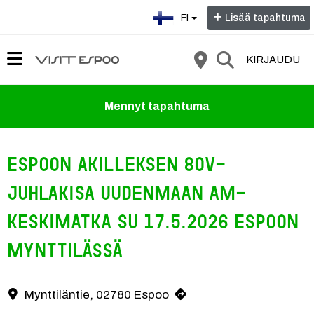
Valitse kieli:
FI
Lisää tapahtuma
KIRJAUDU
Mennyt tapahtuma
Espoon Akilleksen 80v-
juhlakisa Uudenmaan AM-
keskimatka su 17.5.2026 Espoon
Mynttilässä
Tervetuloa Espoon Akilleksen järjestämään avoimeen Uudenmaan alue
Mynttiläntie, 02780 Espoo
Yhteystiedot