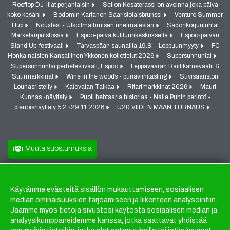
Rooftop DJ-illat perjantaisin
Sellon Kesäterassi on avoinna joka päivä
koko kesän!
Bodomin Kartanon Saaristolaisbrunssi
Venturo Summer
Hub
Nouxfest - Ulkoilmaihmisen unelmafestari
Sadonkorjuujuhlat
Marketanpuistossa
Espoo-päivä kulttuurikeskuksella
Espoo-päivän
Stand Up-festivaali
Tarvaspään saunailta 19.8. - Loppuunmyyty
FC
Honka naisten Kansallinen Ykkönen kotiottelut 2026
Supersunnuntai
Supersunnuntai perhefestivaali, Espoo
Leppävaaran Raittikarnevaalit &
Suurmarkkinat
Wine in the woods - punaviinitasting
Suvisaariston
Lounasristeily
Kalevalan Taikaa
Ritarimarkkinat 2026
Mauri
Kunnas -näyttely
Puoli hehtaaria historiaa - Nalle Puhin perintö -
pienoisnäyttely 5.2.-29.11.2026
U20 VIIDEN MAAN TURNAUS
Muuta suostumuksia
Käytämme evästeitä sisällön mukauttamiseen, sosiaalisen
Evästeet
median ominaisuuksien tarjoamiseen ja liikenteen analysointiin.
Jaamme myös tietoja sivustosi käytöstä sosiaalisen median ja
analyysikumppaneidemme kanssa, jotka saattavat yhdistää