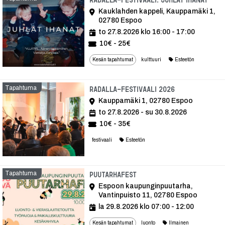
Kauklahden kappeli, Kauppamäki 1,
02780 Espoo
to 27.8.2026 klo 16:00 - 17:00
10€ - 25€
Kesän tapahtumat
kulttuuri
Esteetön
Tapahtuma
Tapahtuma
RADALLA-festivaali 2026
Kauppamäki 1, 02780 Espoo
to 27.8.2026 - su 30.8.2026
10€ - 35€
festivaali
Esteetön
Tapahtuma
Tapahtuma
Puutarhafest
Espoon kaupunginpuutarha,
Vantinpuisto 11, 02780 Espoo
la 29.8.2026 klo 07:00 - 12:00
Kesän tapahtumat
luonto
Ilmainen