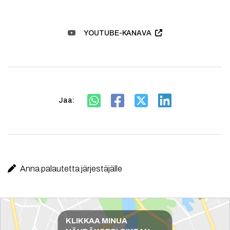
YOUTUBE-KANAVA
Jaa:
Anna palautetta järjestäjälle
Reittiohjeet
KLIKKAA MINUA