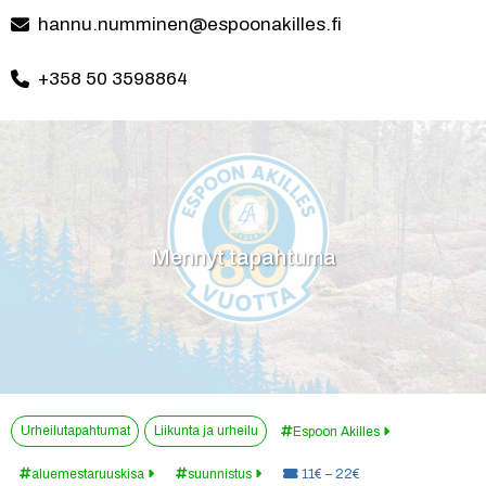
hannu.numminen@espoonakilles.fi
+358 50 3598864
Mennyt tapahtuma
Urheilutapahtumat
Liikunta ja urheilu
Espoon Akilles
Hinta:
aluemestaruuskisa
suunnistus
11€ – 22€