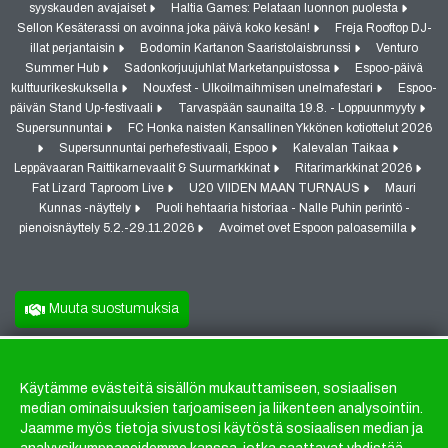
syyskauden avajaiset
Haltia Games: Pelataan luonnon puolesta
Sellon Kesäterassi on avoinna joka päivä koko kesän!
Freja Rooftop DJ-
illat perjantaisin
Bodomin Kartanon Saaristolaisbrunssi
Venturo
Summer Hub
Sadonkorjuujuhlat Marketanpuistossa
Espoo-päivä
kulttuurikeskuksella
Nouxfest - Ulkoilmaihmisen unelmafestari
Espoo-
päivän Stand Up-festivaali
Tarvaspään saunailta 19.8. - Loppuunmyyty
Supersunnuntai
FC Honka naisten Kansallinen Ykkönen kotiottelut 2026
Supersunnuntai perhefestivaali, Espoo
Kalevalan Taikaa
Leppävaaran Raittikarnevaalit & Suurmarkkinat
Ritarimarkkinat 2026
Fat Lizard Taproom Live
U20 VIIDEN MAAN TURNAUS
Mauri
Kunnas -näyttely
Puoli hehtaaria historiaa - Nalle Puhin perintö -
pienoisnäyttely 5.2.-29.11.2026
Avoimet ovet Espoon paloasemilla
Muuta suostumuksia
Käytämme evästeitä sisällön mukauttamiseen, sosiaalisen
Evästeet
median ominaisuuksien tarjoamiseen ja liikenteen analysointiin.
Jaamme myös tietoja sivustosi käytöstä sosiaalisen median ja