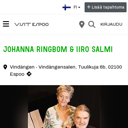
Valitse kieli:
FI
Lisää tapahtuma
KIRJAUDU
Johanna Ringbom & Iiro Salmi
“DU VET HUR DET KÄNNS IBLAND” en OLLE ADOLPHSON -konsert Skåde
Vindängen - Vindängensalen, Tuulikuja 6b, 02100
Yhteystiedot
Espoo