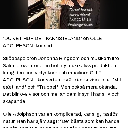
“DU VET HUR DET KÄNNS IBLAND” en OLLE 
ADOLPHSON -konsert
Skådespelaren Johanna Ringbom och musikern Iiro 
Salmi presenterar en helt ny musikalisk produktion 
kring den fina vislyrikern och musikern OLLE 
ADOLPHSON. I konserten ingår kända visor bl.a. "Mitt 
eget land" och "Trubbel". Men också mera okända. 
Det blir 8-9 visor och mellan dem insyn i hans liv och 
skapande.
Olle Adolphson var en komplicerad, känslig, rastlös 
natur. Han har själv sagt: “Det bästa som kan hända 