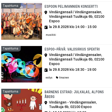
Tapahtuma
Tapaht
Espoon pelimannien konsertti
Vindängensali / Vindängensalen,
Vindängensali Tuulikuja 6b, 02100
Espoo
la 29.8.2026 klo 14:00 - 15:00
musiikki
Tapahtuma
Tapah
Espoo-päivä: Valosirkus Spektri
Vindängensali / Vindängensalen,
Vindängensali Tuulikuja 6b, 02100
Espoo
la 29.8.2026 klo 18:30 - 19:00
esitys
Ilmainen
Tapahtuma
Barnens Estrad: Julkalas, Alfons
Åberg
Vindängen - Vindängensalen,
Tuulikuja 6b, 02100 Espoo