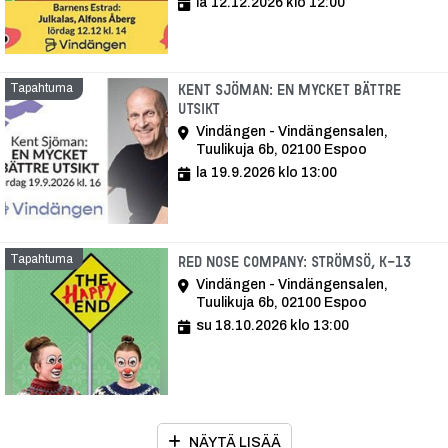
la 12.12.2026 klo 12:00
Tapahtuma
Kent Sjöman: En mycket bättre
utsikt
Vindängen - Vindängensalen,
Tuulikuja 6b, 02100 Espoo
la 19.9.2026 klo 13:00
Tapahtuma
Tapa
Red Nose Company: Strömsö, K-13
Vindängen - Vindängensalen,
Tuulikuja 6b, 02100 Espoo
su 18.10.2026 klo 13:00
NÄYTÄ LISÄÄ