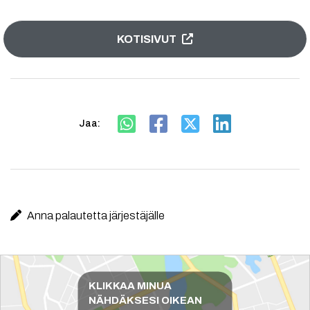
KOTISIVUT
Jaa:
Anna palautetta järjestäjälle
Reittiohjeet
KLIKKAA MINUA
NÄHDÄKSESI OIKEAN