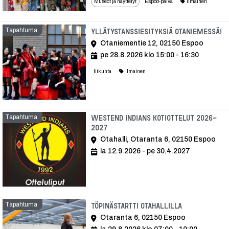
Museot ja näyttelyt
Espoo-päivä
Ilmainen
Tapahtuma
T
Yllätystanssiesityksiä Otaniemessä!
Otaniementie 12, 02150 Espoo
pe 28.8.2026 klo 15:00 - 16:30
liikunta
Ilmainen
Tapahtuma
Westend Indians kotiottelut 2026-
2027
Otahalli, Otaranta 6, 02150 Espoo
la 12.9.2026 - pe 30.4.2027
Tapahtuma
Tapahtuma
Töpinästartti Otahallilla
Otaranta 6, 02150 Espoo