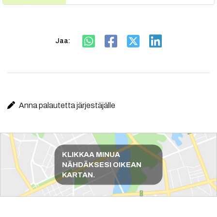
Jaa:
Anna palautetta järjestäjälle
Reittiohjeet
KLIKKAA MINUA
NÄHDÄKSESI OIKEAN
KARTAN.