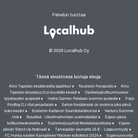
Palvelun tuottaa
© 2026 Localhub Oy
Tässä sivustossa luotuja sivuja:
Kino Tapiolan kesäterasilla tapahtuu!
Nuuksion Poropuisto
Kino
Tapiolan terassijazzit jo kuudetta kesää!
Opiskelijakulttuurimuseon
syyskauden avajaiset
Haltia Games: Pelataan luonnon puolesta
Freja
Rooftop DJ-illat perjantaisin
Sellon Kesäterassi on avoinna joka päivä
koko kesän!
Bodomin Kartanon Saaristolaisbrunssi
Venturo Summer
Hub
Nouxfest - Ulkoilmaihmisen unelmafestari
Espoo-päivä
kulttuurikeskuksella
Sadonkorjuujuhlat Marketanpuistossa
Espoo-
päivän Stand Up-festivaali
Tarvaspään saunailta 19.8. - Loppuunmyyty
FC Honka naisten Kansallinen Ykkönen kotiottelut 2026
Supersunnuntai