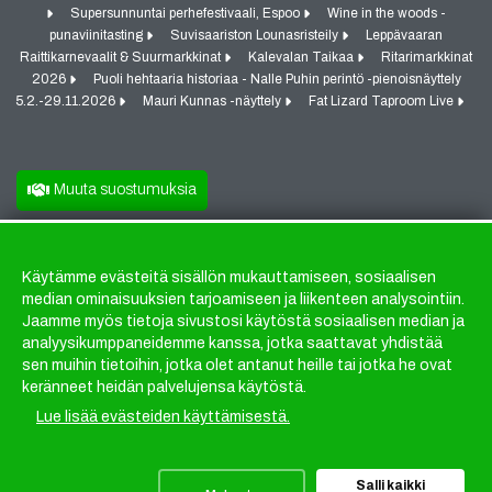
Supersunnuntai perhefestivaali, Espoo
Wine in the woods -
punaviinitasting
Suvisaariston Lounasristeily
Leppävaaran
Raittikarnevaalit & Suurmarkkinat
Kalevalan Taikaa
Ritarimarkkinat
2026
Puoli hehtaaria historiaa - Nalle Puhin perintö -pienoisnäyttely
5.2.-29.11.2026
Mauri Kunnas -näyttely
Fat Lizard Taproom Live
Muuta suostumuksia
Käytämme evästeitä sisällön mukauttamiseen, sosiaalisen
Evästeet
median ominaisuuksien tarjoamiseen ja liikenteen analysointiin.
Jaamme myös tietoja sivustosi käytöstä sosiaalisen median ja
analyysikumppaneidemme kanssa, jotka saattavat yhdistää
sen muihin tietoihin, jotka olet antanut heille tai jotka he ovat
keränneet heidän palvelujensa käytöstä.
Lue lisää evästeiden käyttämisestä.
Salli kaikki