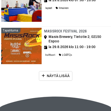
la 29.8.2026 klo 07:00 - 10:00
lapset
Ilmainen
Tapahtuma
Tapahtuma
MasisRock Festival 2026
Masis Brewery, Tietotie 2, 02150
Espoo
la 29.8.2026 klo 11:00 - 19:00
kulttuuri
LGBTQ+
NÄYTÄ LISÄÄ