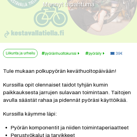
Mennyt tapahtuma
Liikunta ja urheilu
Hinta:
pyöränhuoltokurssi
pyöräily
39€
Tule mukaan polkupyörän keväthuoltopäivään!
Kurssilla opit olennaiset taidot tyhjän kumin 
paikkauksesta jarrujen sulavaan toimintaan. Taitojen 
avulla säästät rahaa ja pidennät pyöräsi käyttöikää.
Kurssilla käymme läpi:
Pyörän komponentit ja niiden toimintaperiaatteet
Perustyökalut ja tarvikkeet