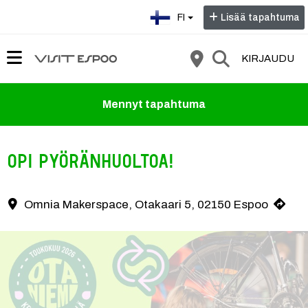
Valitse kieli:
FI
Lisää tapahtuma
KIRJAUDU
Mennyt tapahtuma
Opi pyöränhuoltoa!
Omnia Makerspace, Otakaari 5, 02150 Espoo
Yhteystiedot