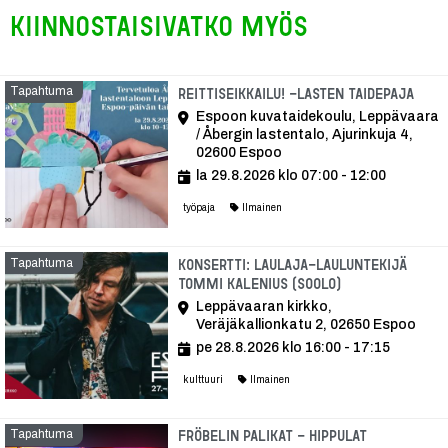
Kiinnostaisivatko myös
Tapahtuma
Tap
Reittiseikkailu! -lasten taidepaja
Espoon kuvataidekoulu, Leppävaara
/ Åbergin lastentalo, Ajurinkuja 4,
02600 Espoo
la 29.8.2026 klo 07:00 - 12:00
työpaja
Ilmainen
Tapahtuma
Konsertti: Laulaja-lauluntekijä
Tommi Kalenius (soolo)
Leppävaaran kirkko,
Veräjäkallionkatu 2, 02650 Espoo
pe 28.8.2026 klo 16:00 - 17:15
kulttuuri
Ilmainen
Tapahtuma
Fröbelin Palikat - Hippulat