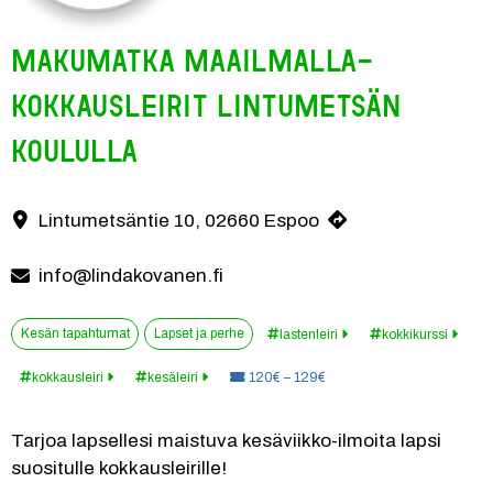
Makumatka maailmalla-
kokkausleirit Lintumetsän
koululla
Lintumetsäntie 10, 02660 Espoo
Yhteystiedot
info@lindakovanen.fi
Kesän tapahtumat
Lapset ja perhe
lastenleiri
kokkikurssi
Hinta:
kokkausleiri
kesäleiri
120€ – 129€
Tarjoa lapsellesi maistuva kesäviikko-ilmoita lapsi 
suositulle kokkausleirille!