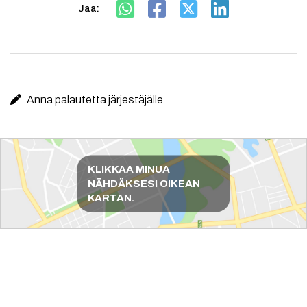
Jaa:
Anna palautetta järjestäjälle
Reittiohjeet
KLIKKAA MINUA
NÄHDÄKSESI OIKEAN
KARTAN.