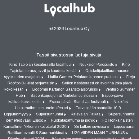
© 2026 Localhub Oy
Tässä sivustossa luotuja sivuja:
Kino Tapiolan kesäterasilla tapahtuu!
Nuuksion Poropuisto
Kino
Tapiolan terassijazzit jo kuudetta kesää!
Opiskelijakulttuurimuseon
syyskauden avajaiset
Haltia Games: Pelataan luonnon puolesta
Freja
Rooftop DJ-illat perjantaisin
Sellon Kesäterassi on avoinna joka päivä
koko kesän!
Bodomin Kartanon Saaristolaisbrunssi
Venturo Summer
Hub
Sadonkorjuujuhlat Marketanpuistossa
Espoo-päivä
kulttuurikeskuksella
Espoo-päivän Stand Up-festivaali
Nouxfest -
Ulkoilmaihmisen unelmafestari
Tarvaspään saunailta 19.8. -
Loppuunmyyty
Supersunnuntai
Kalevalan Taikaa
Supersunnuntai
perhefestivaali, Espoo
Ruokatapahtuma ja piknik
FC Honka naisten
Kansallinen Ykkönen kotiottelut 2026
Se kulkee suvussa
Leppävaaran
Raittikarnevaalit & Suurmarkkinat
U20 VIIDEN MAAN TURNAUS