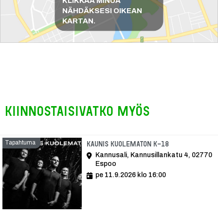
KLIKKAA MINUA
NÄHDÄKSESI OIKEAN
KARTAN.
Kiinnostaisivatko myös
Tapahtuma
Tapahtuma
Kaunis Kuolematon K-18
Kannusali, Kannusillankatu 4, 02770
Espoo
pe 11.9.2026 klo 16:00