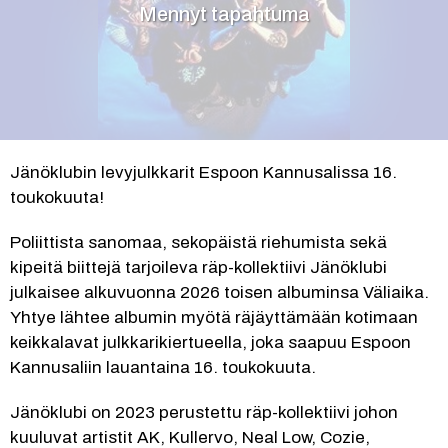
Mennyt tapahtuma
Jänöklubin levyjulkkarit Espoon Kannusalissa 16. 
toukokuuta!
Poliittista sanomaa, sekopäistä riehumista sekä 
kipeitä biittejä tarjoileva räp-kollektiivi Jänöklubi 
julkaisee alkuvuonna 2026 toisen albuminsa Väliaika. 
Yhtye lähtee albumin myötä räjäyttämään kotimaan 
keikkalavat julkkarikiertueella, joka saapuu Espoon 
Kannusaliin lauantaina 16. toukokuuta.
Jänöklubi on 2023 perustettu räp-kollektiivi johon 
kuuluvat artistit AK, Kullervo, Neal Low, Cozie, 