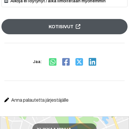
Aikoja ei löytynyt / aika ilmoitetaan myöhemmin
KOTISIVUT
Jaa:
Anna palautetta järjestäjälle
Reittiohjeet