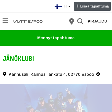
Valitse kieli:
FI
Lisää tapahtuma
KIRJAUDU
Mennyt tapahtuma
Jänöklubi
Jänöklubin levyjulkkarit Espoon Kannusalissa 16. toukokuuta! Poliitti
Kannusali, Kannusillankatu 4, 02770 Espoo
Yhteystiedot