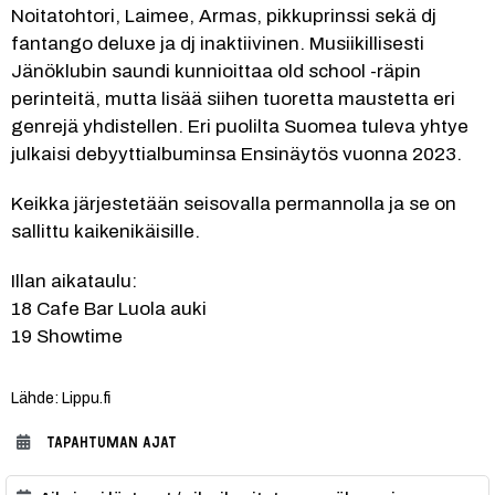
Noitatohtori, Laimee, Armas, pikkuprinssi sekä dj 
fantango deluxe ja dj inaktiivinen. Musiikillisesti 
Jänöklubin saundi kunnioittaa old school -räpin 
perinteitä, mutta lisää siihen tuoretta maustetta eri 
genrejä yhdistellen. Eri puolilta Suomea tuleva yhtye 
julkaisi debyyttialbuminsa Ensinäytös vuonna 2023.
Keikka järjestetään seisovalla permannolla ja se on 
sallittu kaikenikäisille.
Illan aikataulu:
18 Cafe Bar Luola auki
19 Showtime
Lähde: Lippu.fi
TAPAHTUMAN AJAT