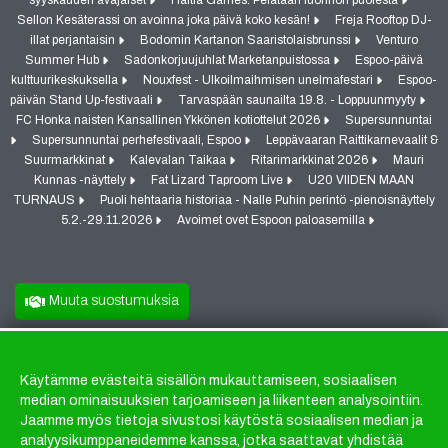
syyskauden avajaiset
Haltia Games: Pelataan luonnon puolesta
Sellon Kesäterassi on avoinna joka päivä koko kesän!
Freja Rooftop DJ-
illat perjantaisin
Bodomin Kartanon Saaristolaisbrunssi
Venturo
Summer Hub
Sadonkorjuujuhlat Marketanpuistossa
Espoo-päivä
kulttuurikeskuksella
Nouxfest - Ulkoilmaihmisen unelmafestari
Espoo-
päivän Stand Up-festivaali
Tarvaspään saunailta 19.8. - Loppuunmyyty
FC Honka naisten Kansallinen Ykkönen kotiottelut 2026
Supersunnuntai
Supersunnuntai perhefestivaali, Espoo
Leppävaaran Raittikarnevaalit &
Suurmarkkinat
Kalevalan Taikaa
Ritarimarkkinat 2026
Mauri
Kunnas -näyttely
Fat Lizard Taproom Live
U20 VIIDEN MAAN
TURNAUS
Puoli hehtaaria historiaa - Nalle Puhin perintö -pienoisnäyttely
5.2.-29.11.2026
Avoimet ovet Espoon paloasemilla
Muuta suostumuksia
Käytämme evästeitä sisällön mukauttamiseen, sosiaalisen
Evästeet
median ominaisuuksien tarjoamiseen ja liikenteen analysointiin.
Jaamme myös tietoja sivustosi käytöstä sosiaalisen median ja
analyysikumppaneidemme kanssa, jotka saattavat yhdistää