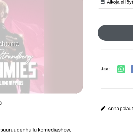
Aikoja ei lö
pahtuma
Jaa:
8
Anna palaute
 suuruudenhullu komediashow, 