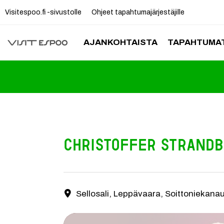
Visitespoo.fi -sivustolle
Ohjeet tapahtumajärjestäjille
AJANKOHTAISTA
TAPAHTUMAT
Christoffer Strand
Christoffer Strandberg – Kansanmies K18 Riemast
Sellosali, Leppävaara, Soittoniekana
Yhteystiedot