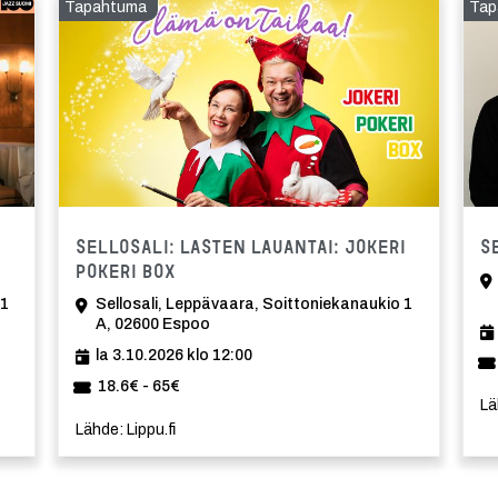
Tapahtuma
Tap
Tapahtuma
Tapahtu
Sellosali: Lasten lauantai: Jokeri
S
Pokeri Box
 1
Sellosali, Leppävaara, Soittoniekanaukio 1
A, 02600 Espoo
la 3.10.2026 klo 12:00
18.6€ - 65€
Lä
Lähde: Lippu.fi