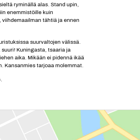
ieltä ryminällä alas. Stand upin, 
in enemmistöille kuin 
, viihdemaailman tähtiä ja ennen 
istuksissa suurvaltojen välissä. 
 suuri! Kuningasta, tsaaria ja 
iehen aika. Mikään ei pidennä ikää 
inen. Kansanmies tarjoaa molemmat.
.