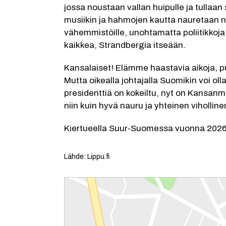
jossa noustaan vallan huipulle ja tullaan s
musiikin ja hahmojen kautta nauretaan ni
vähemmistöille, unohtamatta poliitikkoja
kaikkea, Strandbergia itseään.
Kansalaiset! Elämme haastavia aikoja, pur
Mutta oikealla johtajalla Suomikin voi olla
presidenttiä on kokeiltu, nyt on Kansanm
niin kuin hyvä nauru ja yhteinen viholl
Kiertueella Suur-Suomessa vuonna 2026
Lähde: Lippu.fi
Reittiohjeet