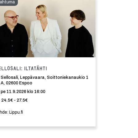
ahtuma
ma
Tapahtuma
ellosali: Iltatähti
Sellosali, Leppävaara, Soittoniekanaukio 1
A, 02600 Espoo
pe 11.9.2026 klo 16:00
24.5€ - 27.5€
hde: Lippu.fi