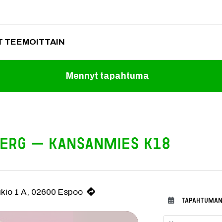
 TEEMOITTAIN
Mennyt tapahtuma
berg – Kansanmies K18
uttava vallankaappaus! Kansanmies on Christoffer Strandbergin suu
ukio 1 A, 02600 Espoo
TAPAHTUMAN