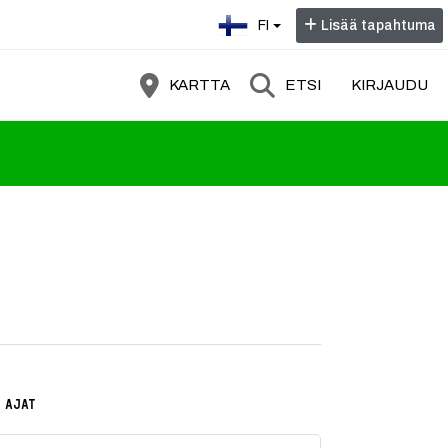
Valitse kieli:
FI
Lisää tapahtuma
KARTTA
ETSI
KIRJAUDU
ruudenhullu komediashow, jossa noust
 AJAT