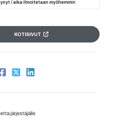
ytynyt / aika ilmoitetaan myöhemmin
KOTISIVUT
tta järjestäjälle