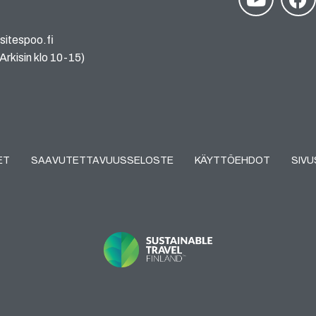
sitespoo.fi
rkisin klo 10-15)
ET
SAAVUTETTAVUUSSELOSTE
KÄYTTÖEHDOT
SIV