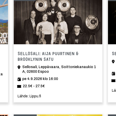
Tapahtuma
Tapahtu
Sellosali: AIJA PUURTINEN &
S
BROOKLYNIN SATU
Sellosali, Leppävaara, Soittoniekanaukio 1
A, 02600 Espoo
ta
pe 4.9.2026 klo 16:00
22.5€ - 27.5€
Lä
Lähde: Lippu.fi