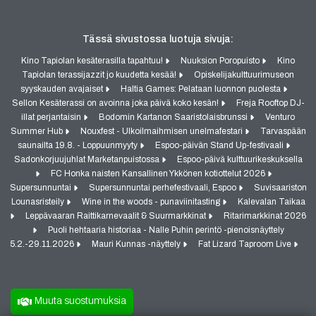
Tässä sivustossa luotuja sivuja:
Kino Tapiolan kesäterasilla tapahtuu!
Nuuksion Poropuisto
Kino
Tapiolan terassijazzit jo kuudetta kesää!
Opiskelijakulttuurimuseon
syyskauden avajaiset
Haltia Games: Pelataan luonnon puolesta
Sellon Kesäterassi on avoinna joka päivä koko kesän!
Freja Rooftop DJ-
illat perjantaisin
Bodomin Kartanon Saaristolaisbrunssi
Venturo
Summer Hub
Nouxfest - Ulkoilmaihmisen unelmafestari
Tarvaspään
saunailta 19.8. - Loppuunmyyty
Espoo-päivän Stand Up-festivaali
Sadonkorjuujuhlat Marketanpuistossa
Espoo-päivä kulttuurikeskuksella
FC Honka naisten Kansallinen Ykkönen kotiottelut 2026
Supersunnuntai
Supersunnuntai perhefestivaali, Espoo
Suvisaariston
Lounasristeily
Wine in the woods - punaviinitasting
Kalevalan Taikaa
Leppävaaran Raittikarnevaalit & Suurmarkkinat
Ritarimarkkinat 2026
Puoli hehtaaria historiaa - Nalle Puhin perintö -pienoisnäyttely
5.2.-29.11.2026
Mauri Kunnas -näyttely
Fat Lizard Taproom Live
Muuta suostumuksia