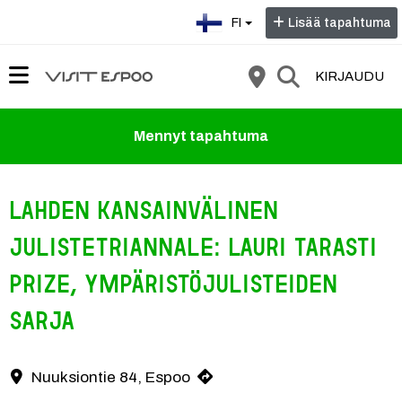
Valitse kieli:
FI
Lisää tapahtuma
KIRJAUDU
Mennyt tapahtuma
Lahden kansainvälinen
julistetriannale: Lauri Tarasti
Prize, ympäristöjulisteiden
sarja
Lahden kansainvälinen julistetriannale: Lauri Tarasti Prize, ympäristö
Nuuksiontie 84, Espoo
Yhteystiedot