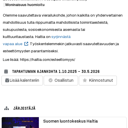
|
Moninaisuus huomioitu
Olemme saavutettava vierailukohde, johon kaikilla on yhdenvertainen 
mahdollisuus tulla riippumatta mahdollisista toimintaesteistä, 
sukupuolesta, sosioekonomisesta asemasta tai 
kulttuuritaustasta. Haltia on 
syrjinnästä 
vapaa alue
. Työskentelemmekin jatkuvasti saavutettavuuden ja 
esteettömyyden parantamiseksi.
Lue lisää: https://haltia.com/esteettomyys/
TAPAHTUMAN AJANKOHTA
1.10.2025 - 30.5.2026
Lisää kalenteriin
Osallistun
Kiinnostunut
JÄRJESTÄJÄ
Suomen luontokeskus Haltia