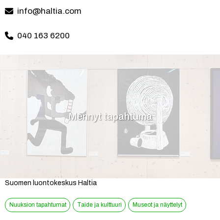
info@haltia.com
040 163 6200
Mennyt tapahtuma
Suomen luontokeskus Haltia
Nuuksion tapahtumat
Taide ja kulttuuri
Museot ja näyttelyt