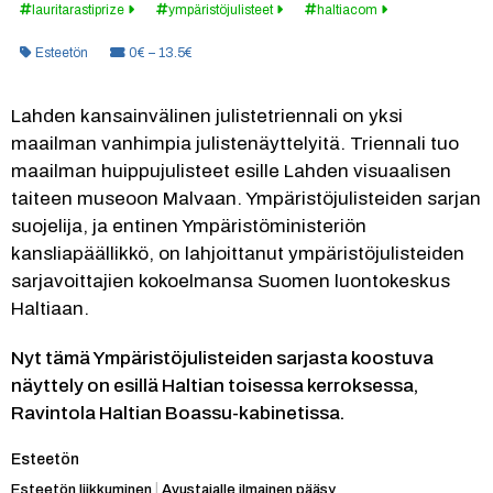
lauritarastiprize
ympäristöjulisteet
haltiacom
Kategoria:
Hinta:
Esteetön
0€ – 13.5€
Lahden kansainvälinen julistetriennali on yksi 
maailman vanhimpia julistenäyttelyitä. Triennali tuo 
maailman huippujulisteet esille Lahden visuaalisen 
taiteen museoon Malvaan. Ympäristöjulisteiden sarjan 
suojelija, ja entinen Ympäristöministeriön 
kansliapäällikkö, on lahjoittanut ympäristöjulisteiden 
sarjavoittajien kokoelmansa Suomen luontokeskus 
Haltiaan.
Nyt tämä Ympäristöjulisteiden sarjasta koostuva 
näyttely on esillä Haltian toisessa kerroksessa, 
Ravintola Haltian Boassu-kabinetissa.
Kategoria:
Esteetön
Esteetön liikkuminen
|
Avustajalle ilmainen pääsy