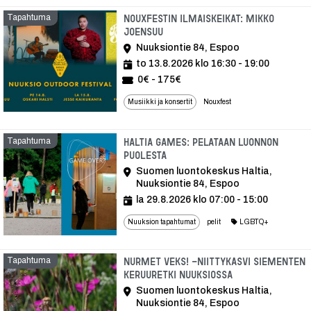
Tapahtuma
Nouxfestin ilmaiskeikat: Mikko
Joensuu
Nuuksiontie 84, Espoo
to 13.8.2026 klo 16:30 - 19:00
0€ - 175€
Musiikki ja konsertit
Nouxfest
Tapahtuma
Haltia Games: Pelataan luonnon
puolesta
Suomen luontokeskus Haltia,
Nuuksiontie 84, Espoo
la 29.8.2026 klo 07:00 - 15:00
Nuuksion tapahtumat
pelit
LGBTQ+
Tapahtuma
Nurmet veks! -niittykasvi siementen
keruuretki Nuuksiossa
Suomen luontokeskus Haltia,
Nuuksiontie 84, Espoo