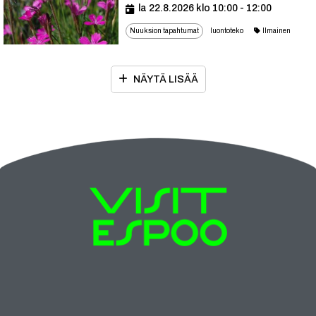
la 22.8.2026 klo 10:00 - 12:00
Nuuksion tapahtumat
luontoteko
Ilmainen
NÄYTÄ LISÄÄ