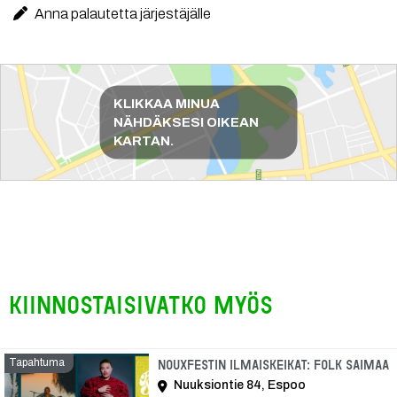
Anna palautetta järjestäjälle
Reittiohjeet
KLIKKAA MINUA
NÄHDÄKSESI OIKEAN
KARTAN.
Kiinnostaisivatko myös
Tapahtuma
T
Nouxfestin ilmaiskeikat: Folk Saimaa
Nuuksiontie 84, Espoo