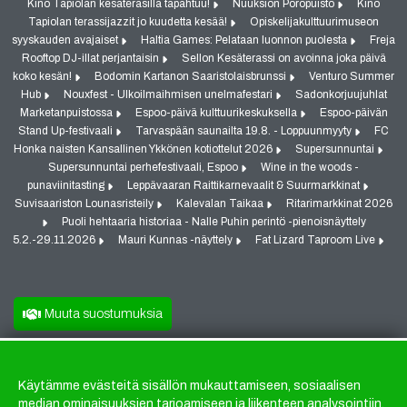
Kino Tapiolan kesäterasilla tapahtuu!
Nuuksion Poropuisto
Kino
Tapiolan terassijazzit jo kuudetta kesää!
Opiskelijakulttuurimuseon
syyskauden avajaiset
Haltia Games: Pelataan luonnon puolesta
Freja
Rooftop DJ-illat perjantaisin
Sellon Kesäterassi on avoinna joka päivä
koko kesän!
Bodomin Kartanon Saaristolaisbrunssi
Venturo Summer
Hub
Nouxfest - Ulkoilmaihmisen unelmafestari
Sadonkorjuujuhlat
Marketanpuistossa
Espoo-päivä kulttuurikeskuksella
Espoo-päivän
Stand Up-festivaali
Tarvaspään saunailta 19.8. - Loppuunmyyty
FC
Honka naisten Kansallinen Ykkönen kotiottelut 2026
Supersunnuntai
Supersunnuntai perhefestivaali, Espoo
Wine in the woods -
punaviinitasting
Leppävaaran Raittikarnevaalit & Suurmarkkinat
Suvisaariston Lounasristeily
Kalevalan Taikaa
Ritarimarkkinat 2026
Puoli hehtaaria historiaa - Nalle Puhin perintö -pienoisnäyttely
5.2.-29.11.2026
Mauri Kunnas -näyttely
Fat Lizard Taproom Live
Muuta suostumuksia
Käytämme evästeitä sisällön mukauttamiseen, sosiaalisen
Evästeet
median ominaisuuksien tarjoamiseen ja liikenteen analysointiin.