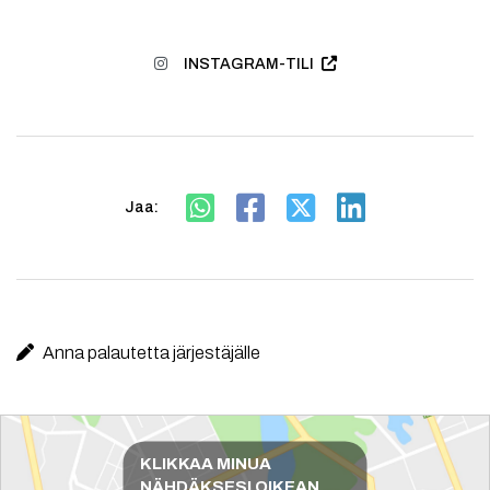
INSTAGRAM-TILI
Jaa:
Anna palautetta järjestäjälle
Reittiohjeet
KLIKKAA MINUA
NÄHDÄKSESI OIKEAN