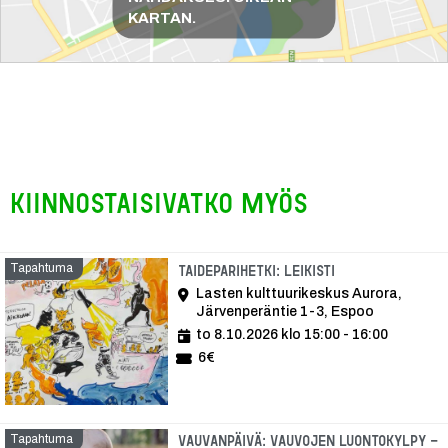
KARTAN.
Kiinnostaisivatko myös
Tapahtuma
Tapahtuma
Taideparihetki: Leikisti
Lasten kulttuurikeskus Aurora,
Järvenperäntie 1-3, Espoo
to 8.10.2026 klo 15:00 - 16:00
6€
Tapahtuma
Vauvanpäivä: Vauvojen luontokylpy -