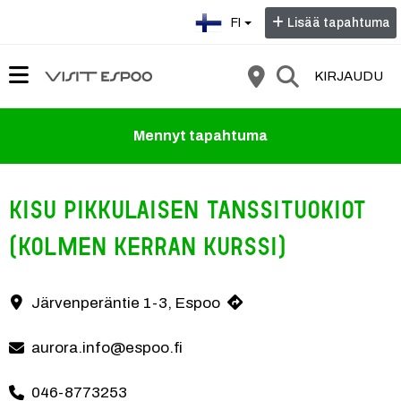
Valitse kieli:
FI
Lisää tapahtuma
KIRJAUDU
Mennyt tapahtuma
Kisu Pikkulaisen tanssituokiot
(kolmen kerran kurssi)
Järvenperäntie 1-3, Espoo
Yhteystiedot
aurora.info@espoo.fi
046-8773253