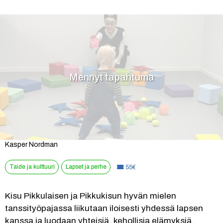
Mennyt tapahtuma
Kasper Nordman
Taide ja kulttuuri
Lapset ja perhe
Hinta:
55€
Kisu Pikkulaisen ja Pikkukisun hyvän mielen 
tanssityöpajassa liikutaan iloisesti yhdessä lapsen 
kanssa ja luodaan yhteisiä, kehollisia elämyksiä. 