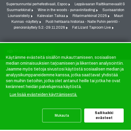
Supersunnuntai perhefestivaali, Espoo
Leppävaaran Raittikarnevaalit &
Suurmarkkinat
Wine in the woods - punaviinitasting
Suvisaariston
Lounasristeily
Kalevalan Taikaa
Ritarimarkkinat 2026
Mauri
Kunnas -näyttely
Puoli hehtaaria historiaa - Nalle Puhin perintö -
pienoisnäyttely 5.2.-29.11.2026
Fat Lizard Taproom Live
Muuta suostumuksia
Käytämme evästeitä sisällön mukauttamiseen, sosiaalisen
Evästeet
median ominaisuuksien tarjoamiseen ja liikenteen analysointiin.
Jaamme myös tietoja sivustosi käytöstä sosiaalisen median ja
analyysikumppaneidemme kanssa, jotka saattavat yhdistää
sen muihin tietoihin, jotka olet antanut heille tai jotka he ovat
keränneet heidän palvelujensa käytöstä.
Lue lisää evästeiden käyttämisestä.
Salli kaikki
Mukauta
evästeet