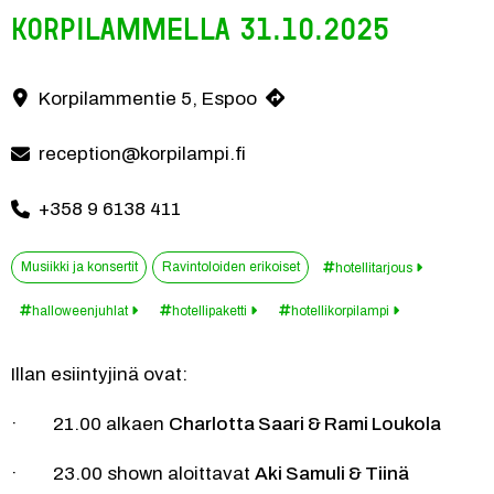
Korpilammella 31.10.2025
Tule juhlimaan kanssamme Halloweeniä
Korpilammentie 5, Espoo
Yhteystiedot
reception@korpilampi.fi
+358 9 6138 411
Musiikki ja konsertit
Ravintoloiden erikoiset
hotellitarjous
halloweenjuhlat
hotellipaketti
hotellikorpilampi
Illan esiintyjinä ovat:
·        21.00 alkaen 
Charlotta Saari & Rami Loukola
·        23.00 shown aloittavat 
Aki Samuli & Tiinä 