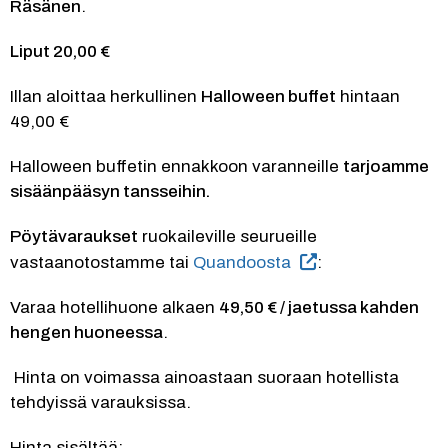
Räsänen
. 
Liput 20,00 € 
Illan aloittaa herkullinen 
Halloween buffet
 hintaan 
49,00 €
Halloween buffetin ennakkoon varanneille 
tarjoamme 
sisäänpääsyn tansseihin.
Pöytävaraukset
 ruokaileville seurueille 
vastaanotostamme tai 
Quandoosta
:
Varaa hotellihuone alkaen 
49,50 € / jaetussa kahden 
hengen huoneessa
. 
 Hinta on voimassa ainoastaan suoraan hotellista 
tehdyissä varauksissa.
Hinta sisältää: