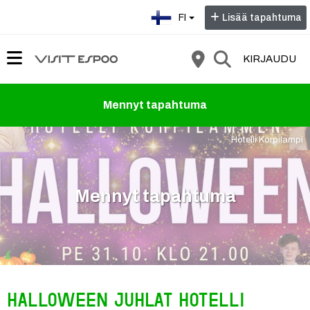
Valitse kieli:
FI
Lisää tapahtuma
KIRJAUDU
Mennyt tapahtuma
Hotelli Korpilampi
Mennyt tapahtuma
Halloween juhlat Hotelli