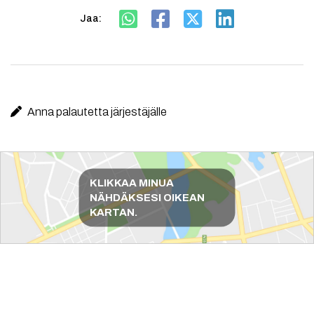
Jaa:
Anna palautetta järjestäjälle
Reittiohjeet
KLIKKAA MINUA
NÄHDÄKSESI OIKEAN
KARTAN.