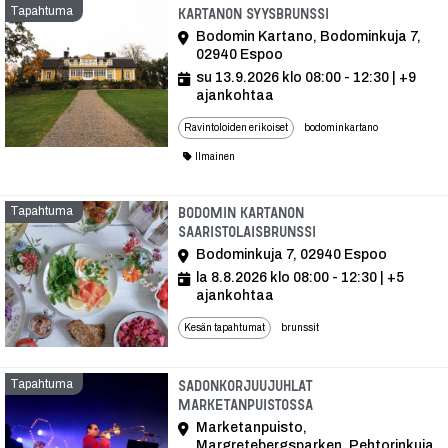
Tapahtuma
Tapahtuma
Kartanon syysbrunssi
Bodomin Kartano, Bodominkuja 7,
02940 Espoo
su 13.9.2026 klo 08:00 - 12:30
| +9
ajankohtaa
Ravintoloiden erikoiset
bodominkartano
Ilmainen
Tapahtuma
Bodomin Kartanon
Saaristolaisbrunssi
Bodominkuja 7, 02940 Espoo
la 8.8.2026 klo 08:00 - 12:30
| +5
ajankohtaa
Kesän tapahtumat
brunssit
Tapahtuma
Sadonkorjuujuhlat
Marketanpuistossa
Marketanpuisto,
Margretebergsparken, Pehtorinkuja