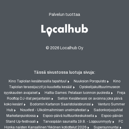
Palvelun tuottaa
© 2026 Localhub Oy
Tässä sivustossa luotuja sivuja:
Kino Tapiolan kesäterasilla tapahtuu!
Nuuksion Poropuisto
Kino
Tapiolan terassijazzit jo kuudetta kesää!
Opiskelijakulttuurimuseon
syyskauden avajaiset
Haltia Games: Pelataan luonnon puolesta
Freja
Rooftop DJ-illat perjantaisin
Sellon Kesäterassi on avoinna joka päivä
koko kesän!
Bodomin Kartanon Saaristolaisbrunssi
Venturo Summer
Hub
Nouxfest - Ulkoilmaihmisen unelmafestari
Sadonkorjuujuhlat
Marketanpuistossa
Espoo-päivä kulttuurikeskuksella
Espoo-päivän
Stand Up-festivaali
Tarvaspään saunailta 19.8. - Loppuunmyyty
FC
Honka naisten Kansallinen Ykkönen kotiottelut 2026
Supersunnuntai