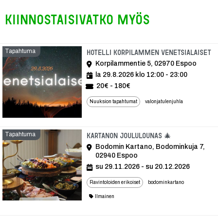
Kiinnostaisivatko myös
Tapahtuma
T
Hotelli Korpilammen Venetsialaiset
Korpilammentie 5, 02970 Espoo
la 29.8.2026 klo 12:00 - 23:00
20€ - 180€
Nuuksion tapahtumat
valonjatulenjuhla
Tapahtuma
Tapahtuma
Kartanon joululounas 🎄
Bodomin Kartano, Bodominkuja 7,
02940 Espoo
su 29.11.2026 - su 20.12.2026
Ravintoloiden erikoiset
bodominkartano
Ilmainen