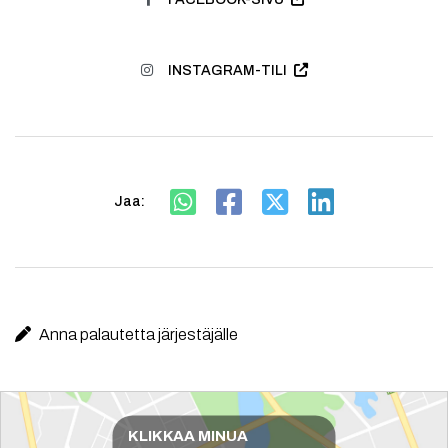
INSTAGRAM-TILI
Jaa:
Anna palautetta järjestäjälle
Reittiohjeet
KLIKKAA MINUA