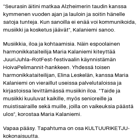
”Seurasin äitini matkaa Alzheimerin taudin kanssa 
kymmenen vuoden ajan ja lauloin ja soitin hänelle 
satoja tunteja. Kun sanoilla ei enää voi kommunikoida, 
musiikki ja kosketus jäävät”, Kalaniemi sanoo.
Musiikkia, iloa ja kohtaamisia. Näin espoolainen 
harmonikkataiteilija Maria Kalaniemi kiteyttää 
JuuriJuhla–RotFest-festivaalin käynnistämän 
HoivaPelimannit-hankkeen. Yhdessä toisen 
harmonikkataiteilijan, Elina Leskelän, kanssa Maria 
Kalaniemi on vieraillut useissa palvelutaloissa ja 
kirjastoissa levittämässä musiikin iloa. ”Taide ja 
musiikki kuuluvat kaikille, myös senioreille ja 
muistisairaille sekä muille, joilla on vaikeuksia päästä 
ulos”, korostaa Maria Kalaniemi.
Vapaa pääsy. Tapahtuma on osa KULTUURIKETJU-
kokonaisuutta.