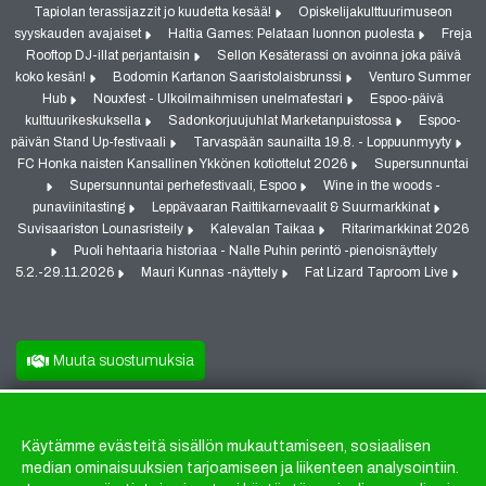
Tapiolan terassijazzit jo kuudetta kesää!
Opiskelijakulttuurimuseon
syyskauden avajaiset
Haltia Games: Pelataan luonnon puolesta
Freja
Rooftop DJ-illat perjantaisin
Sellon Kesäterassi on avoinna joka päivä
koko kesän!
Bodomin Kartanon Saaristolaisbrunssi
Venturo Summer
Hub
Nouxfest - Ulkoilmaihmisen unelmafestari
Espoo-päivä
kulttuurikeskuksella
Sadonkorjuujuhlat Marketanpuistossa
Espoo-
päivän Stand Up-festivaali
Tarvaspään saunailta 19.8. - Loppuunmyyty
FC Honka naisten Kansallinen Ykkönen kotiottelut 2026
Supersunnuntai
Supersunnuntai perhefestivaali, Espoo
Wine in the woods -
punaviinitasting
Leppävaaran Raittikarnevaalit & Suurmarkkinat
Suvisaariston Lounasristeily
Kalevalan Taikaa
Ritarimarkkinat 2026
Puoli hehtaaria historiaa - Nalle Puhin perintö -pienoisnäyttely
5.2.-29.11.2026
Mauri Kunnas -näyttely
Fat Lizard Taproom Live
Muuta suostumuksia
Käytämme evästeitä sisällön mukauttamiseen, sosiaalisen
Evästeet
median ominaisuuksien tarjoamiseen ja liikenteen analysointiin.