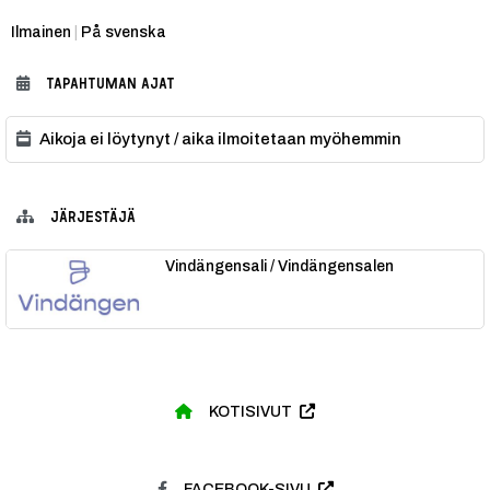
Kategoria:
Ilmainen
|
På svenska
TAPAHTUMAN AJAT
Aikoja ei löytynyt / aika ilmoitetaan myöhemmin
JÄRJESTÄJÄ
Vindängensali / Vindängensalen
KOTISIVUT
FACEBOOK-SIVU