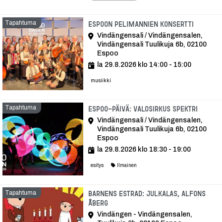
Tapahtuma
Tapaht
Espoon pelimannien konsertti
Vindängensali / Vindängensalen,
Vindängensali Tuulikuja 6b, 02100
Espoo
la 29.8.2026 klo 14:00 - 15:00
musiikki
Tapahtuma
Tapah
Espoo-päivä: Valosirkus Spektri
Vindängensali / Vindängensalen,
Vindängensali Tuulikuja 6b, 02100
Espoo
la 29.8.2026 klo 18:30 - 19:00
esitys
Ilmainen
Tapahtuma
Barnens Estrad: Julkalas, Alfons
Åberg
Vindängen - Vindängensalen,