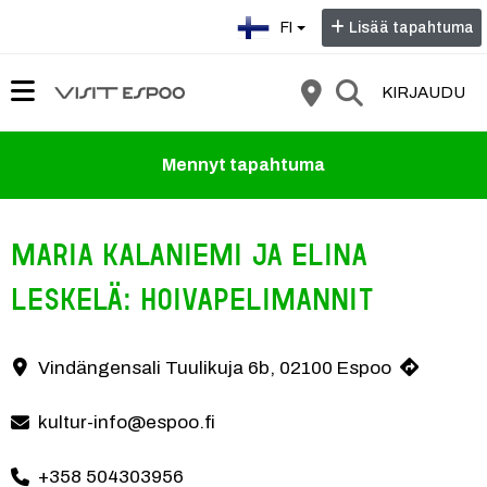
Valitse kieli:
FI
Lisää tapahtuma
KIRJAUDU
Mennyt tapahtuma
Maria Kalaniemi ja Elina
Leskelä: HoivaPelimannit
"Musiikkia, iloa ja kohtaamisia!" Näin espoolainen harmonikkataiteili
Vindängensali Tuulikuja 6b, 02100 Espoo
Yhteystiedot
kultur-info@espoo.fi
+358 504303956