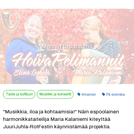
Mennyt tapahtuma
Kategoria:
Taide ja kulttuuri
Musiikki ja konsertit
Ilmainen
På svenska
"Musiikkia, iloa ja kohtaamisia!" Näin espoolainen 
harmonikkataiteilija Maria Kalaniemi kiteyttää 
JuuriJuhla-RotFestin käynnistämää projektia.