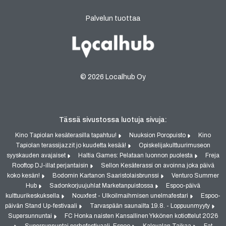
Palvelun tuottaa
© 2026 Localhub Oy
Tässä sivustossa luotuja sivuja:
Kino Tapiolan kesäterasilla tapahtuu!
Nuuksion Poropuisto
Kino
Tapiolan terassijazzit jo kuudetta kesää!
Opiskelijakulttuurimuseon
syyskauden avajaiset
Haltia Games: Pelataan luonnon puolesta
Freja
Rooftop DJ-illat perjantaisin
Sellon Kesäterassi on avoinna joka päivä
koko kesän!
Bodomin Kartanon Saaristolaisbrunssi
Venturo Summer
Hub
Sadonkorjuujuhlat Marketanpuistossa
Espoo-päivä
kulttuurikeskuksella
Nouxfest - Ulkoilmaihmisen unelmafestari
Espoo-
päivän Stand Up-festivaali
Tarvaspään saunailta 19.8. - Loppuunmyyty
Supersunnuntai
FC Honka naisten Kansallinen Ykkönen kotiottelut 2026