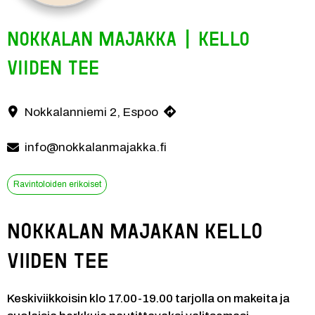
Nokkalan Majakka | Kello
viiden tee
Keskiviikkoisin klo 17.00-19.00 tarjolla on makeita ja suolaisia herkk
Nokkalanniemi 2, Espoo
Yhteystiedot
info@nokkalanmajakka.fi
Ravintoloiden erikoiset
Nokkalan Majakan Kello 
viiden tee
Keskiviikkoisin klo 17.00-19.00 tarjolla on makeita ja 