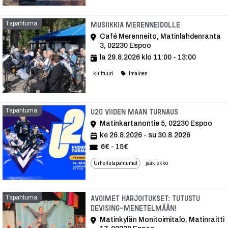
Tapahtuma
Tapahtuma
Musiikkia Merenneidolle
Café Merenneito, Matinlahdenranta
3, 02230 Espoo
la 29.8.2026 klo 11:00 - 13:00
kulttuuri
Ilmainen
Tapahtuma
Tapahtuma
U20 VIIDEN MAAN TURNAUS
Matinkartanontie 5, 02230 Espoo
ke 26.8.2026 - su 30.8.2026
6€ - 15€
Urheilutapahtumat
jääkiekko
Tapahtuma
Avoimet harjoitukset: tutustu
devising-menetelmään!
Matinkylän Monitoimitalo, Matinraitti