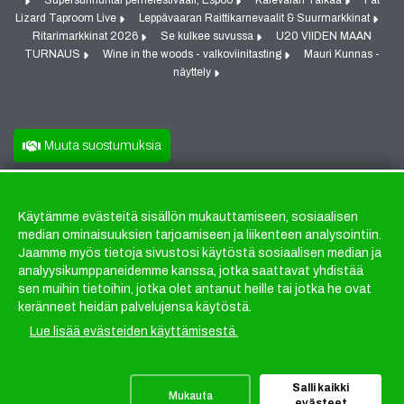
Supersunnuntai perhefestivaali, Espoo
Kalevalan Taikaa
Fat
Lizard Taproom Live
Leppävaaran Raittikarnevaalit & Suurmarkkinat
Ritarimarkkinat 2026
Se kulkee suvussa
U20 VIIDEN MAAN
TURNAUS
Wine in the woods - valkoviinitasting
Mauri Kunnas -
näyttely
Muuta suostumuksia
Käytämme evästeitä sisällön mukauttamiseen, sosiaalisen
Evästeet
median ominaisuuksien tarjoamiseen ja liikenteen analysointiin.
Jaamme myös tietoja sivustosi käytöstä sosiaalisen median ja
analyysikumppaneidemme kanssa, jotka saattavat yhdistää
sen muihin tietoihin, jotka olet antanut heille tai jotka he ovat
keränneet heidän palvelujensa käytöstä.
Lue lisää evästeiden käyttämisestä.
Salli kaikki
Mukauta
evästeet