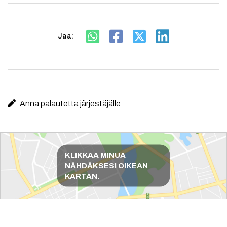
Jaa:
Anna palautetta järjestäjälle
Reittiohjeet
KLIKKAA MINUA
NÄHDÄKSESI OIKEAN
KARTAN.