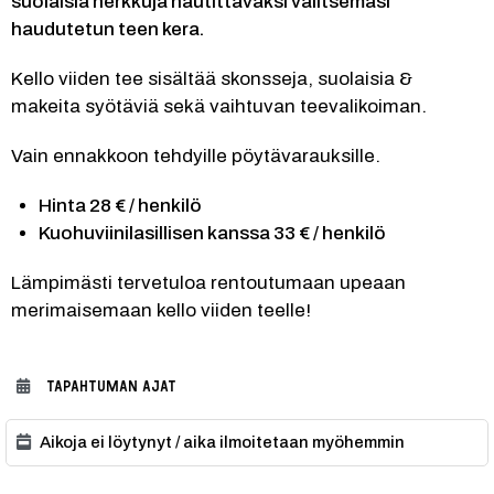
suolaisia herkkuja nautittavaksi valitsemasi 
haudutetun teen kera.
Kello viiden tee sisältää skonsseja, suolaisia & 
makeita syötäviä sekä vaihtuvan teevalikoiman.
Vain ennakkoon tehdyille pöytävarauksille.
Hinta 28 € / henkilö
Kuohuviinilasillisen kanssa 33 € / henkilö
Lämpimästi tervetuloa rentoutumaan upeaan 
merimaisemaan kello viiden teelle!
TAPAHTUMAN AJAT
Aikoja ei löytynyt / aika ilmoitetaan myöhemmin