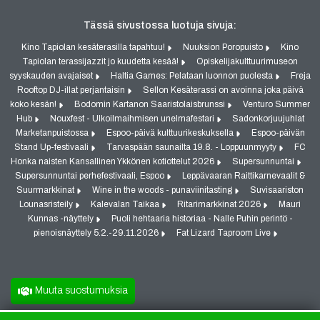
Tässä sivustossa luotuja sivuja:
Kino Tapiolan kesäterasilla tapahtuu!
Nuuksion Poropuisto
Kino
Tapiolan terassijazzit jo kuudetta kesää!
Opiskelijakulttuurimuseon
syyskauden avajaiset
Haltia Games: Pelataan luonnon puolesta
Freja
Rooftop DJ-illat perjantaisin
Sellon Kesäterassi on avoinna joka päivä
koko kesän!
Bodomin Kartanon Saaristolaisbrunssi
Venturo Summer
Hub
Nouxfest - Ulkoilmaihmisen unelmafestari
Sadonkorjuujuhlat
Marketanpuistossa
Espoo-päivä kulttuurikeskuksella
Espoo-päivän
Stand Up-festivaali
Tarvaspään saunailta 19.8. - Loppuunmyyty
FC
Honka naisten Kansallinen Ykkönen kotiottelut 2026
Supersunnuntai
Supersunnuntai perhefestivaali, Espoo
Leppävaaran Raittikarnevaalit &
Suurmarkkinat
Wine in the woods - punaviinitasting
Suvisaariston
Lounasristeily
Kalevalan Taikaa
Ritarimarkkinat 2026
Mauri
Kunnas -näyttely
Puoli hehtaaria historiaa - Nalle Puhin perintö -
pienoisnäyttely 5.2.-29.11.2026
Fat Lizard Taproom Live
Muuta suostumuksia