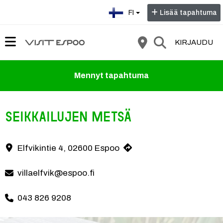
Valitse kieli:
FI
Lisää tapahtuma
KIRJAUDU
Mennyt tapahtuma
Seikkailujen metsä
Oletko koskaan haaveillut olevasti seikkailun sankari tai löytäväsi k
Elfvikintie 4, 02600 Espoo
Yhteystiedot
villaelfvik@espoo.fi
043 826 9208