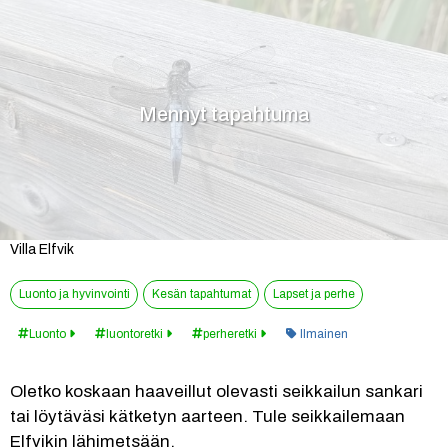
Mennyt tapahtuma
Villa Elfvik
Luonto ja hyvinvointi
Kesän tapahtumat
Lapset ja perhe
Kategoria:
Luonto
luontoretki
perheretki
Ilmainen
Oletko koskaan haaveillut olevasti seikkailun sankari 
tai löytäväsi kätketyn aarteen. Tule seikkailemaan 
Elfvikin lähimetsään.