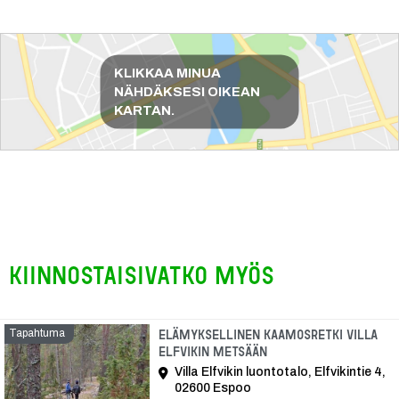
Reittiohjeet
KLIKKAA MINUA
NÄHDÄKSESI OIKEAN
KARTAN.
Kiinnostaisivatko myös
Tapahtuma
Elämyksellinen kaamosretki Villa
Elfvikin metsään
Villa Elfvikin luontotalo, Elfvikintie 4,
02600 Espoo