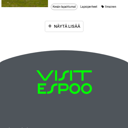
Kesän tapahtumat
Lapsiperheet
Ilmainen
NÄYTÄ LISÄÄ