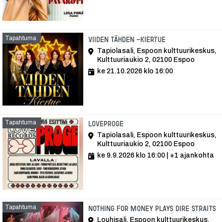
Tapahtuma
Tapahtuma
Viiden tähden -kiertue
Tapiolasali, Espoon kulttuurikeskus,
Kulttuuriaukio 2, 02100 Espoo
ke 21.10.2026 klo 16:00
Tapahtuma
Tapahtuma
LoveProge
Tapiolasali, Espoon kulttuurikeskus,
Kulttuuriaukio 2, 02100 Espoo
ke 9.9.2026 klo 16:00
| +1 ajankohta
Tapahtuma
T
Nothing for Money Plays Dire Straits
Louhisali, Espoon kulttuurikeskus,