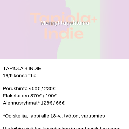
Mennyt tapahtuma
TAPIOLA + INDIE
18/9 konserttia
Perushinta 450€ / 230€
Eläkeläinen 370€ / 190€
Alennusryhmät* 128€ / 66€
*Opiskelija, lapsi alle 18-v., työtön, varusmies
Hintoihin sisältyy käsiohjelma ja vaatesäilytys oman 