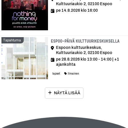
Kulttuuriaukio 2, 02100 Espoo
pe 14.8.2026 klo 16:00
Tapahtuma
Tap
Espoo-päivä kulttuurikeskuksella
Espoon kulttuurikeskus,
Kulttuuriaukio 2, 02100 Espoo
pe 28.8.2026 klo 13:00 - 14:00
| +1
ajankohta
lapset
Ilmainen
NÄYTÄ LISÄÄ