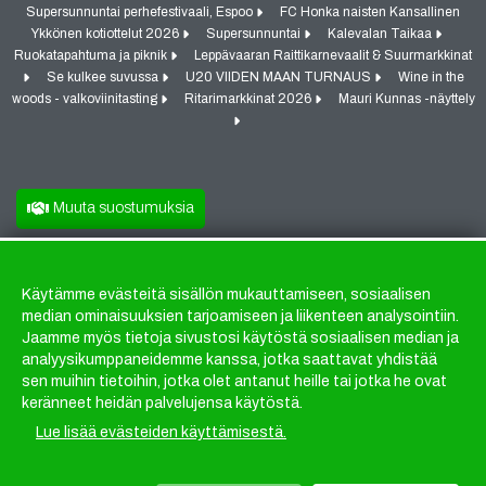
Supersunnuntai perhefestivaali, Espoo
FC Honka naisten Kansallinen
Ykkönen kotiottelut 2026
Supersunnuntai
Kalevalan Taikaa
Ruokatapahtuma ja piknik
Leppävaaran Raittikarnevaalit & Suurmarkkinat
Se kulkee suvussa
U20 VIIDEN MAAN TURNAUS
Wine in the
woods - valkoviinitasting
Ritarimarkkinat 2026
Mauri Kunnas -näyttely
Muuta suostumuksia
Käytämme evästeitä sisällön mukauttamiseen, sosiaalisen
Evästeet
median ominaisuuksien tarjoamiseen ja liikenteen analysointiin.
Jaamme myös tietoja sivustosi käytöstä sosiaalisen median ja
analyysikumppaneidemme kanssa, jotka saattavat yhdistää
sen muihin tietoihin, jotka olet antanut heille tai jotka he ovat
keränneet heidän palvelujensa käytöstä.
Lue lisää evästeiden käyttämisestä.