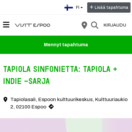
Valitse kieli:
FI
Lisää tapahtuma
KIRJAUDU
Mennyt tapahtuma
TAPIOLA SINFONIETTA: TAPIOLA +
INDIE -SARJA
TAPIOLA + INDIE 18/9 konserttia Perushinta 450€ / 230€ Eläkeläinen 37
Tapiolasali, Espoon kulttuurikeskus, Kulttuuriaukio
Yhteystiedot
2, 02100 Espoo