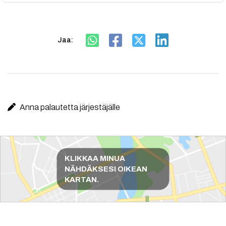
Jaa:
Anna palautetta järjestäjälle
Reittiohjeet
KLIKKAA MINUA
NÄHDÄKSESI OIKEAN
KARTAN.