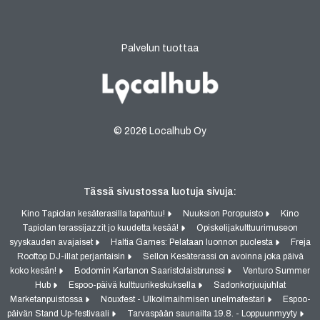
Palvelun tuottaa
© 2026 Localhub Oy
Tässä sivustossa luotuja sivuja:
Kino Tapiolan kesäterasilla tapahtuu!
Nuuksion Poropuisto
Kino
Tapiolan terassijazzit jo kuudetta kesää!
Opiskelijakulttuurimuseon
syyskauden avajaiset
Haltia Games: Pelataan luonnon puolesta
Freja
Rooftop DJ-illat perjantaisin
Sellon Kesäterassi on avoinna joka päivä
koko kesän!
Bodomin Kartanon Saaristolaisbrunssi
Venturo Summer
Hub
Espoo-päivä kulttuurikeskuksella
Sadonkorjuujuhlat
Marketanpuistossa
Nouxfest - Ulkoilmaihmisen unelmafestari
Espoo-
päivän Stand Up-festivaali
Tarvaspään saunailta 19.8. - Loppuunmyyty