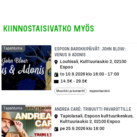
Kiinnostaisivatko myös
Tapahtuma
Espoon barokkipäivät: John Blow:
Venus & Adonis
Louhisali, Kulttuuriaukio 2, 02100
Espoo
to 10.9.2026 klo 16:00 - 17:00
14.5€ - 29.5€
Musiikki ja konsertit
espoonbarokki
Tapahtuma
Ta
Andrea Caré: Tribuutti Pavarottille
Tapiolasali, Espoon kulttuurikeskus,
Kulttuuriaukio 2, 02100 Espoo
pe 25.9.2026 klo 16:00