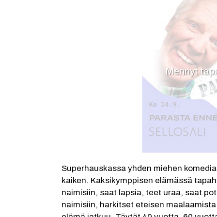
Mennyt ta
Superhauskassa yhden miehen komediass
kaiken. Kaksikymppisen elämässä tapahtu
naimisiin, saat lapsia, teet uraa, saat p
naimisiin, harkitset eteisen maalaamista 
elämä jatkuu. Täytät 40 vuotta, 60 vuott