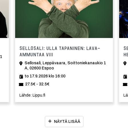
Tapahtu
Sellosali: Ulla Tapaninen: Lava-
S
ammuntaa VIII
h
 1
Sellosali, Leppävaara, Soittoniekanaukio 1
A, 02600 Espoo
to 17.9.2026 klo 16:00
27.5€ - 32.5€
Lähde: Lippu.fi
Lä
NÄYTÄ LISÄÄ