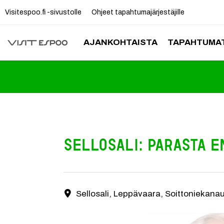
Visitespoo.fi -sivustolle
Ohjeet tapahtumajärjestäjille
AJANKOHTAISTA
TAPAHTUMAT
Sellosali: Parasta 
Sellosali, Leppävaara, Soittoniekan
Yhteystiedot