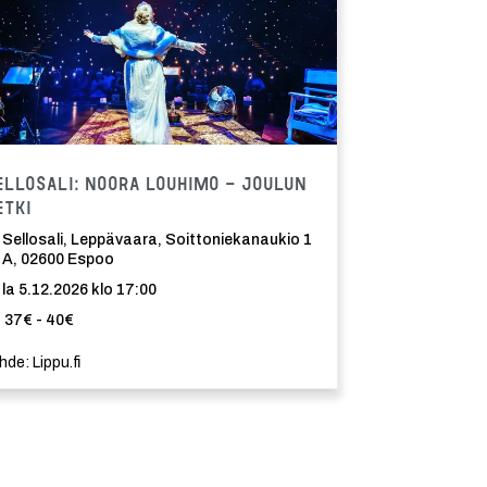
ma
Tapahtuma
ellosali: Noora Louhimo - Joulun
etki
Sellosali, Leppävaara, Soittoniekanaukio 1
A, 02600 Espoo
la 5.12.2026 klo 17:00
37€ - 40€
hde: Lippu.fi