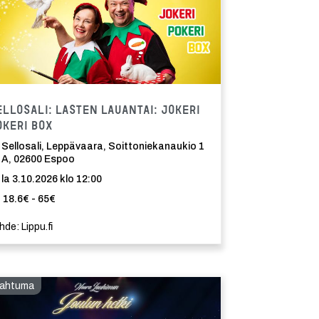
Tapahtuma
ellosali: Lasten lauantai: Jokeri
okeri Box
Sellosali, Leppävaara, Soittoniekanaukio 1
A, 02600 Espoo
la 3.10.2026 klo 12:00
18.6€ - 65€
hde: Lippu.fi
ahtuma