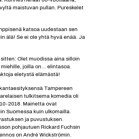
evyltä maistuvan pullan. Pureskelet 
ymppisenä katsoa uudestaan sen 
n älä! Se ei ole yhtä hyvä enää. Ja 
sitten: Olet muodissa aina silloin 
ehille, joilla on... elintasoa. 
aktoja eletystä elämästä!
 kantaesityksensä Tampereen 
arelaisen tulkitsema komedia oli 
10-2018. Mainetta ovat 
iin Suomessa kuin ulkomailla. 
vastuksen ja puvustuksen. 
asson pohjautuen Rickard Fuchsin 
omennos on André Wickströmin.