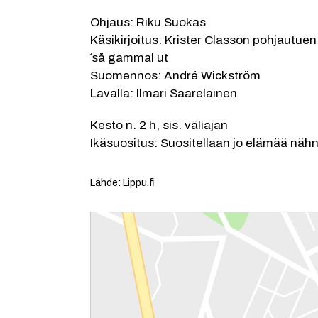
Ohjaus: Riku Suokas
Käsikirjoitus: Krister Classon pohjautuen
´så gammal ut
Suomennos: André Wickström
Lavalla: Ilmari Saarelainen
Kesto n. 2 h, sis. väliajan
Ikäsuositus: Suositellaan jo elämää nähne
Lähde: Lippu.fi
Reittiohjeet