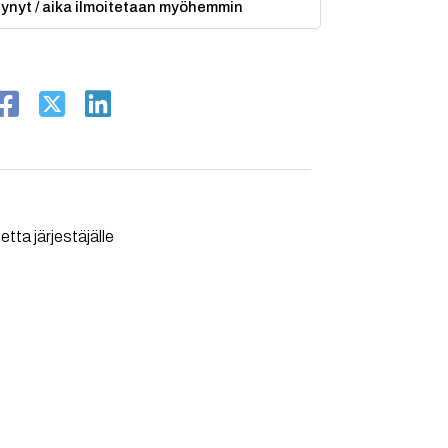
ytynyt / aika ilmoitetaan myöhemmin
tta järjestäjälle