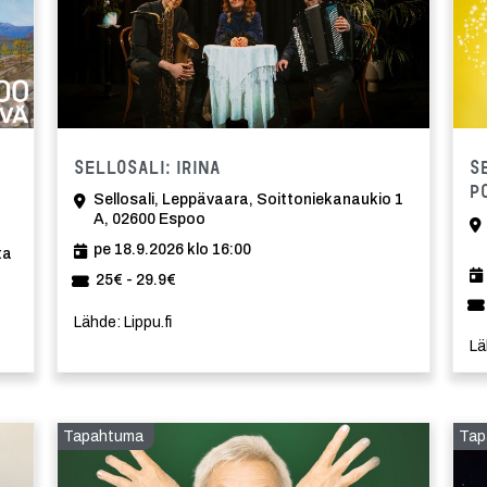
Tapahtuma
Tapahtuma
Sellosali: Irina
S
P
Sellosali, Leppävaara, Soittoniekanaukio 1
A, 02600 Espoo
pe 18.9.2026 klo 16:00
ta
25€ - 29.9€
Lähde: Lippu.fi
Lä
Tapahtuma
Tap