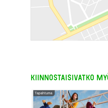
Kiinnostaisivatko my
Tapahtuma