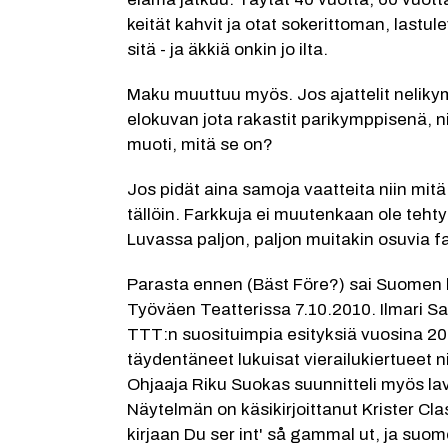
keität kahvit ja otat sokerittoman, lastul
sitä - ja äkkiä onkin jo ilta.
Maku muuttuu myös. Jos ajattelit nelik
elokuvan jota rakastit parikymppisenä, nii
muoti, mitä se on?
Jos pidät aina samoja vaatteita niin mitä 
tällöin. Farkkuja ei muutenkaan ole tehty mi
Luvassa paljon, paljon muitakin osuvia f
Parasta ennen (Bäst Före?) sai Suomen
Työväen Teatterissa 7.10.2010. Ilmari Sa
TTT:n suosituimpia esityksiä vuosina 20
täydentäneet lukuisat vierailukiertueet n
Ohjaaja Riku Suokas suunnitteli myös la
Näytelmän on käsikirjoittanut Krister Cl
kirjaan Du ser int' så gammal ut, ja su