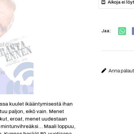
Aikoja ei lö
Jaa:
pahtuma
Anna palaute
a kuulet ikääntymisestä ihan 
u paljon, eikö vain. Menet 
otkut, eroat, menet uudestaan 
mintunvihreäksi... Maali loppuu, 
a. Kunnes heräät 80-vuotiaana, 