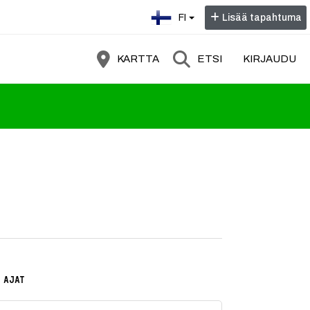
Valitse kieli:
FI
Lisää tapahtuma
KARTTA
ETSI
KIRJAUDU
 AJAT