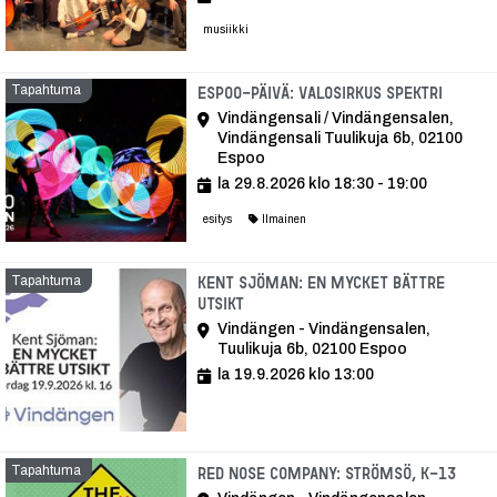
musiikki
Tapahtuma
Tapah
Espoo-päivä: Valosirkus Spektri
Vindängensali / Vindängensalen,
Vindängensali Tuulikuja 6b, 02100
Espoo
la 29.8.2026 klo 18:30 - 19:00
esitys
Ilmainen
Tapahtuma
Kent Sjöman: En mycket bättre
utsikt
Vindängen - Vindängensalen,
Tuulikuja 6b, 02100 Espoo
la 19.9.2026 klo 13:00
Tapahtuma
Tapa
Red Nose Company: Strömsö, K-13