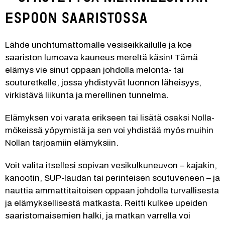
espoon saaristossa
Lähde unohtumattomalle vesiseikkailulle ja koe 
saariston lumoava kauneus mereltä käsin! Tämä 
elämys vie sinut oppaan johdolla melonta- tai 
souturetkelle, jossa yhdistyvät luonnon läheisyys, 
virkistävä liikunta ja merellinen tunnelma.
Elämyksen voi varata erikseen tai lisätä osaksi Nolla-
mökeissä yöpymistä ja sen voi yhdistää myös muihin 
Nollan tarjoamiin elämyksiin.
Voit valita itsellesi sopivan vesikulkuneuvon – kajakin, 
kanootin, SUP-laudan tai perinteisen soutuveneen – ja 
nauttia ammattitaitoisen oppaan johdolla turvallisesta 
ja elämyksellisestä matkasta. Reitti kulkee upeiden 
saaristomaisemien halki, ja matkan varrella voi 