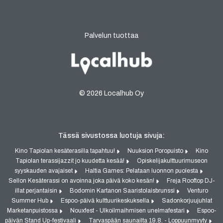
Palvelun tuottaa
© 2026 Localhub Oy
Tässä sivustossa luotuja sivuja:
Kino Tapiolan kesäterasilla tapahtuu!
Nuuksion Poropuisto
Kino
Tapiolan terassijazzit jo kuudetta kesää!
Opiskelijakulttuurimuseon
syyskauden avajaiset
Haltia Games: Pelataan luonnon puolesta
Sellon Kesäterassi on avoinna joka päivä koko kesän!
Freja Rooftop DJ-
illat perjantaisin
Bodomin Kartanon Saaristolaisbrunssi
Venturo
Summer Hub
Espoo-päivä kulttuurikeskuksella
Sadonkorjuujuhlat
Marketanpuistossa
Nouxfest - Ulkoilmaihmisen unelmafestari
Espoo-
päivän Stand Up-festivaali
Tarvaspään saunailta 19.8. - Loppuunmyyty