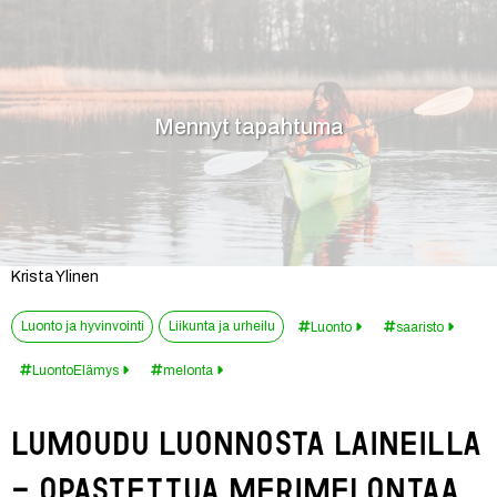
Mennyt tapahtuma
Krista Ylinen
Luonto ja hyvinvointi
Liikunta ja urheilu
Luonto
saaristo
LuontoElämys
melonta
Lumoudu luonnosta laineilla 
- Opastettua merimelontaa 