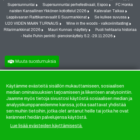
Supersunnuntai
Supersunnuntai perhefestivaali, Espoo
FC Honka
naisten Kansallinen Ykkönen kotiottelut 2026
Kalevalan Taikaa
Leppävaaran Raittikarnevaalit & Suurmarkkinat
Se kulkee suvussa
U20 VIIDEN MAAN TURNAUS
Wine in the woods - valkoviinitasting
Ritarimarkkinat 2026
Mauri Kunnas -näyttely
Puoli hehtaaria historiaa
- Nalle Puhin perintö -pienoisnäyttely 5.2.-29.11.2026
Muuta suostumuksia
Käytämme evästeitä sisällön mukauttamiseen, sosiaalisen
Evästeet
median ominaisuuksien tarjoamiseen ja liikenteen analysointiin.
Jaamme myös tietoja sivustosi käytöstä sosiaalisen median ja
analyysikumppaneidemme kanssa, jotka saattavat yhdistää
sen muihin tietoihin, jotka olet antanut heille tai jotka he ovat
keränneet heidän palvelujensa käytöstä.
Lue lisää evästeiden käyttämisestä.