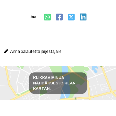
Jaa:
Anna palautetta järjestäjälle
Reittiohjeet
KLIKKAA MINUA
NÄHDÄKSESI OIKEAN
KARTAN.