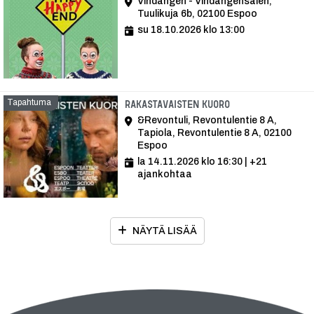
Vindängen - Vindängensalen,
Tuulikuja 6b, 02100 Espoo
su 18.10.2026 klo 13:00
Tapahtuma
Tapahtuma
RAKASTAVAISTEN KUORO
&Revontuli, Revontulentie 8 A,
Tapiola, Revontulentie 8 A, 02100
Espoo
la 14.11.2026 klo 16:30
| +21
ajankohtaa
NÄYTÄ LISÄÄ