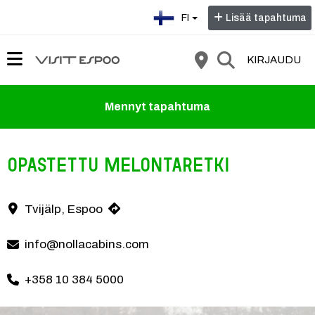
Valitse kieli:
FI
Lisää tapahtuma
KIRJAUDU
Mennyt tapahtuma
Opastettu melontaretki
Tämä elämys vie sinut ammattitaitoisen oppaan johdolla melonta- tai s
Tvijälp, Espoo
Yhteystiedot
info@nollacabins.com
+358 10 384 5000