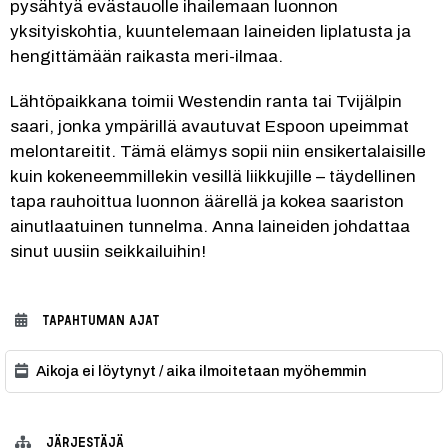
pysähtyä evästauolle ihailemaan luonnon 
yksityiskohtia, kuuntelemaan laineiden liplatusta ja 
hengittämään raikasta meri-ilmaa.
Lähtöpaikkana toimii Westendin ranta tai Tvijälpin 
saari, jonka ympärillä avautuvat Espoon upeimmat 
melontareitit. Tämä elämys sopii niin ensikertalaisille 
kuin kokeneemmillekin vesillä liikkujille – täydellinen 
tapa rauhoittua luonnon äärellä ja kokea saariston 
ainutlaatuinen tunnelma. Anna laineiden johdattaa 
sinut uusiin seikkailuihin!
TAPAHTUMAN AJAT
Aikoja ei löytynyt / aika ilmoitetaan myöhemmin
JÄRJESTÄJÄ