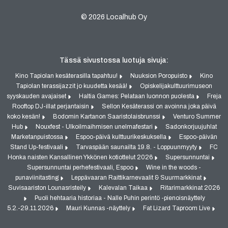
© 2026 Localhub Oy
Tässä sivustossa luotuja sivuja:
Kino Tapiolan kesäterasilla tapahtuu!
Nuuksion Poropuisto
Kino
Tapiolan terassijazzit jo kuudetta kesää!
Opiskelijakulttuurimuseon
syyskauden avajaiset
Haltia Games: Pelataan luonnon puolesta
Freja
Rooftop DJ-illat perjantaisin
Sellon Kesäterassi on avoinna joka päivä
koko kesän!
Bodomin Kartanon Saaristolaisbrunssi
Venturo Summer
Hub
Nouxfest - Ulkoilmaihmisen unelmafestari
Sadonkorjuujuhlat
Marketanpuistossa
Espoo-päivä kulttuurikeskuksella
Espoo-päivän
Stand Up-festivaali
Tarvaspään saunailta 19.8. - Loppuunmyyty
FC
Honka naisten Kansallinen Ykkönen kotiottelut 2026
Supersunnuntai
Supersunnuntai perhefestivaali, Espoo
Wine in the woods -
punaviinitasting
Leppävaaran Raittikarnevaalit & Suurmarkkinat
Suvisaariston Lounasristeily
Kalevalan Taikaa
Ritarimarkkinat 2026
Puoli hehtaaria historiaa - Nalle Puhin perintö -pienoisnäyttely
5.2.-29.11.2026
Mauri Kunnas -näyttely
Fat Lizard Taproom Live