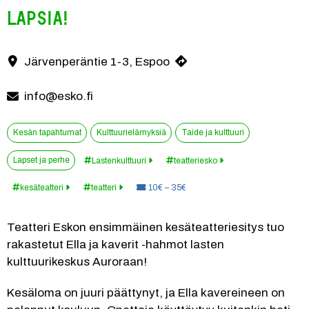
lapsia!
Teatteri Eskon ensimmäinen kesäteatteriesitys tuo rakastetut Ella j
Järvenperäntie 1-3, Espoo
Yhteystiedot
info@esko.fi
Kesän tapahtumat
Kulttuurielämyksiä
Taide ja kulttuuri
Lapset ja perhe
Lastenkulttuuri
teatteriesko
Hinta:
kesäteatteri
teatteri
10€ – 35€
Teatteri Eskon ensimmäinen kesäteatteriesitys tuo 
rakastetut Ella ja kaverit -hahmot lasten 
kulttuurikeskus Auroraan!
Kesäloma on juuri päättynyt, ja Ella kavereineen on 