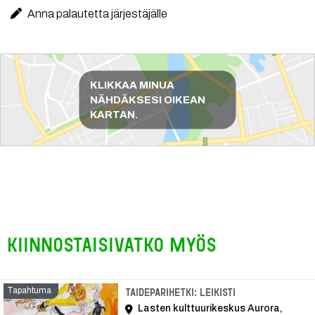
Anna palautetta järjestäjälle
Reittiohjeet
KLIKKAA MINUA
NÄHDÄKSESI OIKEAN
KARTAN.
Kiinnostaisivatko myös
Tapahtuma
Tapahtuma
Taideparihetki: Leikisti
Lasten kulttuurikeskus Aurora,