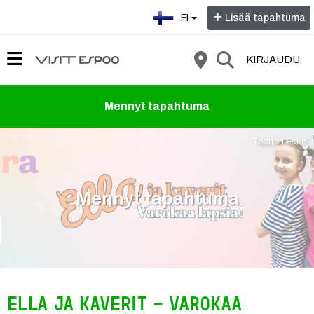
Valitse kieli:
FI
Lisää tapahtuma
KIRJAUDU
Mennyt tapahtuma
Teatteri Esko
Mennyt tapahtuma
Ella ja kaverit - Varokaa