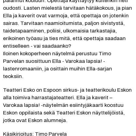
palannut kouluun. Opettaja käyttäytyy kuitenkin heti 
oudosti. Lasten mielestä tarvitaan hätäkokous, ja pian 
Ella ja kaverit ovat varmoja, että opettaja on jotenkin 
sairas. Tarvitaan naamioitumista, paljon sivistystä, 
taidetapaaminen, poliisi, ulkomaisia tarkastajia, 
erikoinen työasu ja ties mitä, että opettaja saadaan 
entiselleen - vai saadaanko? 
Iloinen kokoperheen näytelmä perustuu Timo 
Parvelan suosittuun Ella - Varokaa lapsia! -
lastenromaaniin, ja osittain muihin Ella-sarjan 
teoksiin.
Teatteri Esko on Espoon sirkus- ja teatterikoulu Eskon 
alla toimiva harrastajateatteri. Ella ja kaverit – 
Varokaa lapsia! -näytelmän esiintyjäkaarti koostuu 
Eskon oppilaista sekä Teatteri Eskon näyttelijöistä, 
jotka ovat Eskon alumneja.
Käsikirjoitus: Timo Parvela