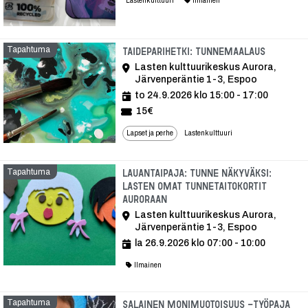
Lastenkulttuuri
Ilmainen
Tapahtuma
Tapahtu
Taideparihetki: Tunnemaalaus
Lasten kulttuurikeskus Aurora,
Järvenperäntie 1-3, Espoo
to 24.9.2026 klo 15:00 - 17:00
15€
Lapset ja perhe
Lastenkulttuuri
Tapahtuma
Lauantaipaja: Tunne näkyväksi:
Lasten omat tunnetaitokortit
Auroraan
Lasten kulttuurikeskus Aurora,
Järvenperäntie 1-3, Espoo
la 26.9.2026 klo 07:00 - 10:00
Ilmainen
Tapahtuma
Tap
Salainen monimuotoisuus -työpaja